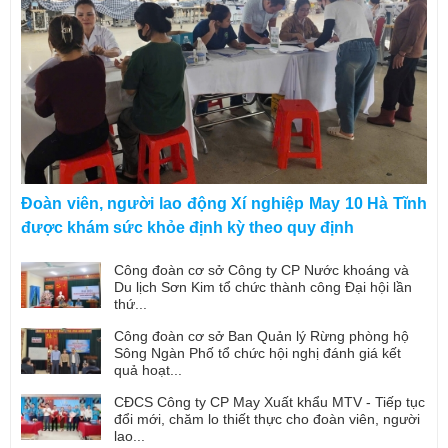
Đoàn viên, người lao động Xí nghiệp May 10 Hà Tĩnh
được khám sức khỏe định kỳ theo quy định
Công đoàn cơ sở Công ty CP Nước khoáng và
Du lịch Sơn Kim tổ chức thành công Đại hội lần
thứ...
Công đoàn cơ sở Ban Quản lý Rừng phòng hộ
Sông Ngàn Phố tổ chức hội nghị đánh giá kết
quả hoạt...
CĐCS Công ty CP May Xuất khẩu MTV - Tiếp tục
đổi mới, chăm lo thiết thực cho đoàn viên, người
lao...