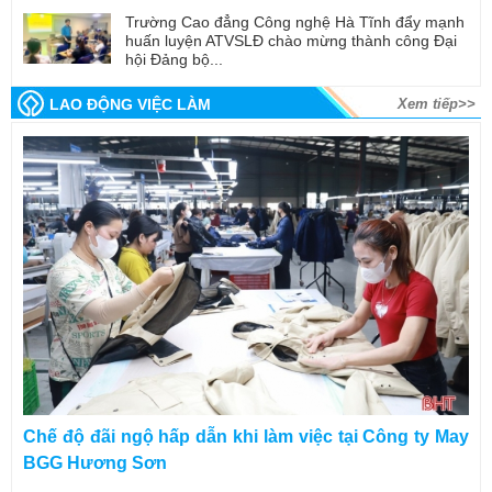
Trường Cao đẳng Công nghệ Hà Tĩnh đẩy mạnh
huấn luyện ATVSLĐ chào mừng thành công Đại
hội Đảng bộ...
LAO ĐỘNG VIỆC LÀM
Xem tiếp>>
Chế độ đãi ngộ hấp dẫn khi làm việc tại Công ty May
BGG Hương Sơn