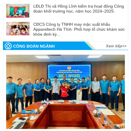
LĐLĐ Thị xã Hồng Lĩnh kiểm tra hoạt động Công
đoàn khối trường học, năm học 2024–2025.
CĐCS Công ty TNHH may mặc xuất khẩu
Appareltech Hà Tĩnh: Phối hợp tổ chức khám sức
khỏe định kỳ...
CÔNG ĐOÀN NGÀNH
Xem tiếp>>