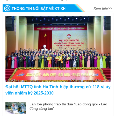
THÔNG TIN NỔI BẬT VỀ KT-XH
Xem tiếp>>
Đại hội MTTQ tỉnh Hà Tĩnh hiệp thương cử 118 vị ủy
viên nhiệm kỳ 2025-2030
Lan tỏa phong trào thi đua “Lao động giỏi - Lao
động sáng tạo”