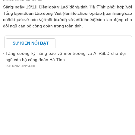
an
Sáng ngày 19/11, Liên đoàn Lao động tỉnh Hà Tĩnh phối hợp với
C
àn
Tổng Liên đoàn Lao động Việt Nam tổ chức lớp tập huấn nâng cao
đ
nhận thức về bảo vệ môi trường và an toàn vệ sinh lao động cho
ư
đội ngũ cán bộ công đoàn trong toàn tỉnh.
SỰ KIỆN NỔI BẬT
Tăng cường kỹ năng bảo vệ môi trường và ATVSLĐ cho đội
ngũ cán bộ công đoàn Hà Tĩnh
25/11/2025 09:54:00