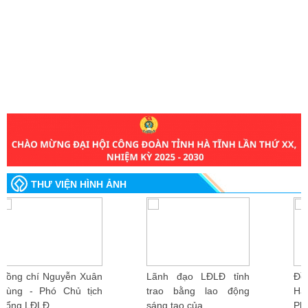
THƯ VIỆN HÌNH ẢNH
Lãnh đạo LĐLĐ tỉnh
Đồng chí Nguyễn Thị
trao bằng lao động
Hà Tân - Tỉnh ủy viên,
sáng tạo của...
Phó...