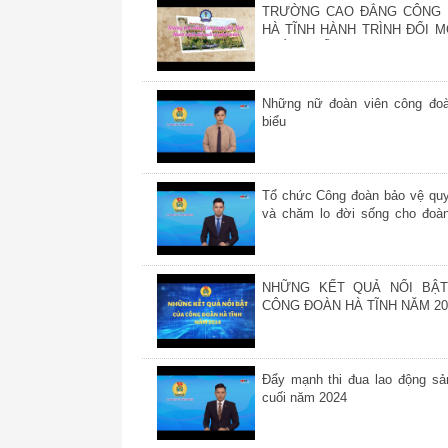
TRƯỜNG CAO ĐẲNG CÔNG
HÀ TĨNH HÀNH TRÌNH ĐỔI M
PHÁT TRIỂN
Những nữ đoàn viên công đoà
biểu
Tổ chức Công đoàn bảo vệ quy
và chăm lo đời sống cho đoàn
NLĐ khi tết đến xuân về
NHỮNG KẾT QUẢ NỔI BẬ
CÔNG ĐOÀN HÀ TĨNH NĂM 20
Đẩy mạnh thi đua lao động sả
cuối năm 2024