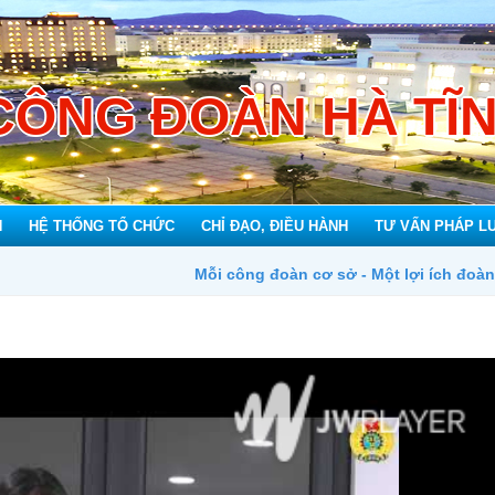
CÔNG ĐOÀN HÀ TĨ
N
HỆ THỐNG TỔ CHỨC
CHỈ ĐẠO, ĐIỀU HÀNH
TƯ VẤN PHÁP L
Mỗi công đoàn cơ sở - Một lợi ích đoàn viên