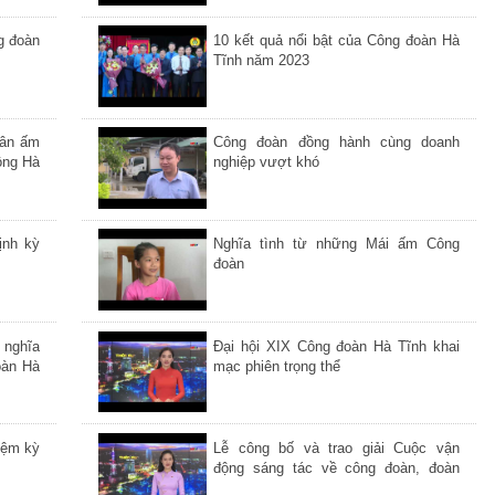
g đoàn
10 kết quả nổi bật của Công đoàn Hà
Tĩnh năm 2023
uân ấm
Công đoàn đồng hành cùng doanh
ộng Hà
nghiệp vượt khó
ịnh kỳ
Nghĩa tình từ những Mái ấm Công
đoàn
 nghĩa
Đại hội XIX Công đoàn Hà Tĩnh khai
oàn Hà
mạc phiên trọng thể
iệm kỳ
Lễ công bố và trao giải Cuộc vận
động sáng tác về công đoàn, đoàn
viên, người lao động Hà Tĩnh