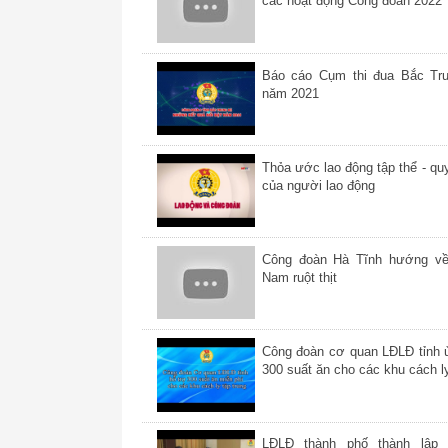
các hoạt động Công đoàn 2022
Báo cáo Cụm thi đua Bắc Tr
năm 2021
Thỏa ước lao động tập thể - quy
của người lao động
Công đoàn Hà Tĩnh hướng v
Nam ruột thịt
Công đoàn cơ quan LĐLĐ tỉnh 
300 suất ăn cho các khu cách l
LĐLĐ thành phố thành lập