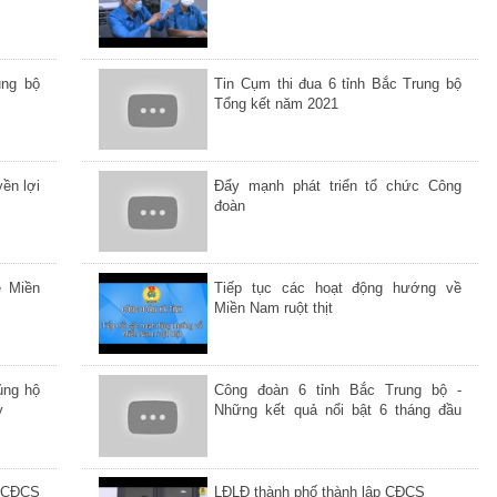
ung bộ
Tin Cụm thi đua 6 tỉnh Bắc Trung bộ
Tổng kết năm 2021
ền lợi
Đẩy mạnh phát triển tổ chức Công
đoàn
ề Miền
Tiếp tục các hoạt động hướng về
Miền Nam ruột thịt
ủng hộ
Công đoàn 6 tỉnh Bắc Trung bộ -
y
Những kết quả nổi bật 6 tháng đầu
năm 2021
 CĐCS
LĐLĐ thành phố thành lập CĐCS