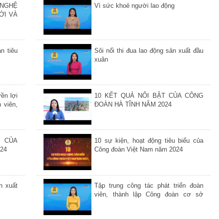
 NGHỆ
Vì sức khoẻ người lao động
ỚI VÀ
n tiêu
Sôi nổi thi đua lao động sản xuất đầu
xuân
ền lợi
10 KẾT QUẢ NỔI BẬT CỦA CÔNG
 viên,
ĐOÀN HÀ TĨNH NĂM 2024
T CỦA
10 sự kiện, hoạt động tiêu biểu của
24
Công đoàn Việt Nam năm 2024
n xuất
Tập trung công tác phát triển đoàn
viên, thành lập Công đoàn cơ sở
trong doanh nghiệp và giới thiệu đoàn
viên ưu tú cho Đảng bồi dưỡng, kết