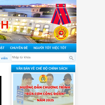
NH
UẬT
CHUYÊN ĐỀ
NGƯỜI TỐT VIỆC TỐT
VĂN BẢN VỀ CHẾ ĐỘ CHÍNH SÁCH