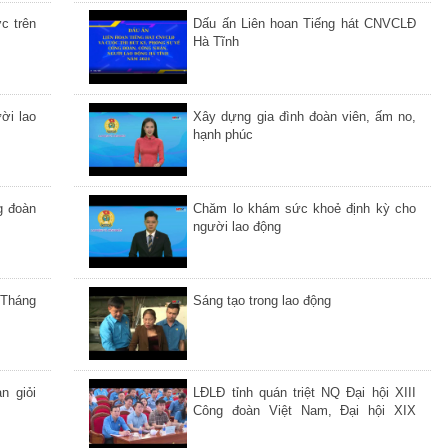
nạp
c trên
Dấu ấn Liên hoan Tiếng hát CNVCLĐ
Hà Tĩnh
ời lao
Xây dựng gia đình đoàn viên, ấm no,
hạnh phúc
g đoàn
Chăm lo khám sức khoẻ định kỳ cho
người lao động
 Tháng
Sáng tạo trong lao động
n giỏi
LĐLĐ tỉnh quán triệt NQ Đại hội XIII
Công đoàn Việt Nam, Đại hội XIX
Công đoàn Hà Tĩnh