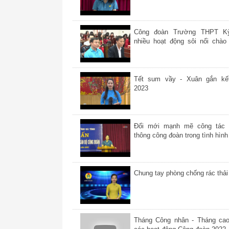
vật chất, tinh thần cho NLĐ
Công đoàn Trường THPT K
nhiều hoạt động sôi nổi chà
Đại hội Công đoàn các cấp
Tết sum vầy - Xuân gắn kế
2023
Đổi mới mạnh mẽ công tác 
thông công đoàn trong tình hìn
Chung tay phòng chống rác thả
Tháng Công nhân - Tháng ca