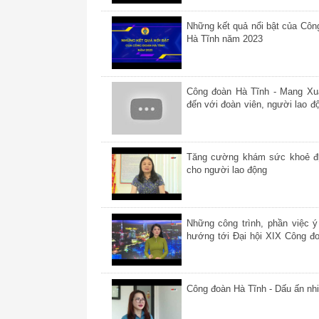
Những kết quả nổi bật của Côn
Hà Tĩnh năm 2023
Công đoàn Hà Tĩnh - Mang X
đến với đoàn viên, người lao đ
Tĩnh
Tăng cường khám sức khoẻ đ
cho người lao động
Những công trình, phần việc ý
hướng tới Đại hội XIX Công đ
Tĩnh
Công đoàn Hà Tĩnh - Dấu ấn nh