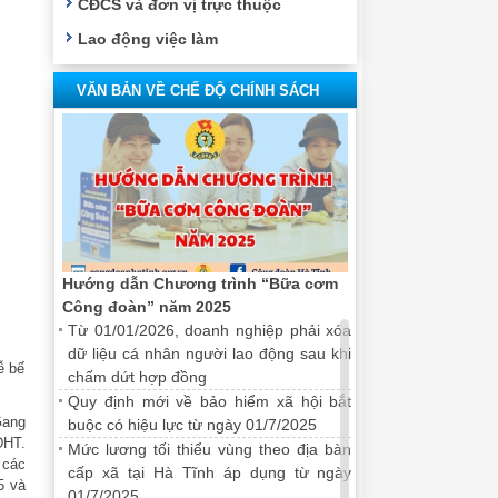
CĐCS và đơn vị trực thuộc
Lao động việc làm
VĂN BẢN VỀ CHẾ ĐỘ CHÍNH SÁCH
Hướng dẫn Chương trình “Bữa cơm
Công đoàn” năm 2025
Từ 01/01/2026, doanh nghiệp phải xóa
dữ liệu cá nhân người lao động sau khi
ễ bế
chấm dứt hợp đồng
Quy định mới về bảo hiểm xã hội bắt
Gang
buộc có hiệu lực từ ngày 01/7/2025
DHT.
Mức lương tối thiểu vùng theo địa bàn
 các
cấp xã tại Hà Tĩnh áp dụng từ ngày
5 và
01/7/2025