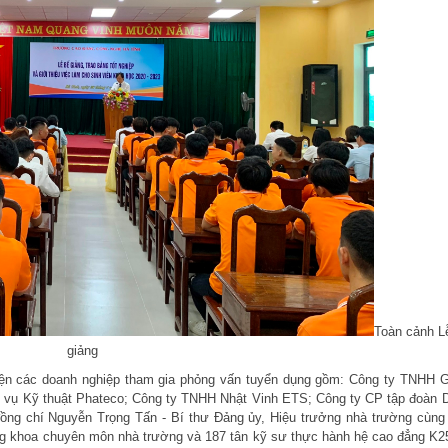
Toàn cảnh L
giảng
iện các doanh nghiệp tham gia phỏng vấn tuyển dụng gồm: Công ty TNHH 
 vụ Kỹ thuật Phateco; Công ty TNHH Nhật Vinh ETS; Công ty CP tập đoàn 
ng chí Nguyễn Trọng Tấn - Bí thư Đảng ủy, Hiệu trưởng nhà trường cùng
òng khoa chuyên môn nhà trường và 187 tân kỹ sư thực hành hệ cao đẳng K2