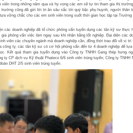
 viên trong những năm qua và hy vọng các em sẽ tự tin tham gia thị trường
 trường cũng đã gửi lời tri ân sâu sắc tới quý bậc phụ huynh, người thân t
 tựa vững chắc cho các em sinh viên trong suốt thời gian học tập tại Trường
diện các doanh nghiệp đã tổ chức phỏng vấn tuyển dụng các tân kỹ sư thực 
 gia phỏng vấn việc làm ngay sau khi nhận bằng tốt nghiệp. Đại diện các d
nh viên các chuyên ngành mà doanh nghiệp cần, đồng thời trao đổi về vị trí 
a công ty, các tân kỹ sư có cơ hội phỏng vấn đến từ 4 doanh nghiệp để lựa
ọc. Kết quả tham gia tuyển dụng vào Công ty TNHH Gang thép hưng ng
g ty CP dịch vụ Kỹ thuật Phateco 6/6 sinh viên trúng tuyển; Công ty TNHH 
đoàn DHT 2/5 sinh viên trúng tuyển.