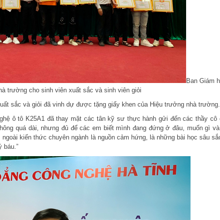
Ban Giám h
à trường cho sinh viên xuất sắc và sinh viên giỏi
p xuất sắc và giỏi đã vinh dự được tặng giấy khen của Hiệu trưởng nhà trường.
hệ ô tô K25A1 đã thay mặt các tân kỹ sư thực hành gửi đến các thầy cô 
 không quá dài, nhưng đủ để các em biết mình đang đứng ở đâu, muốn gì và
, ngoài kiến thức chuyên ngành là nguồn cảm hứng, là những bài học sâu sắ
ý báu.”