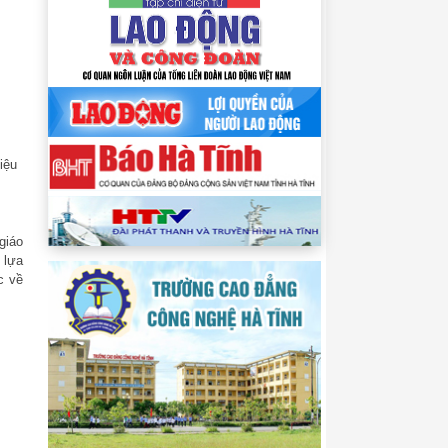
iệu
giáo
 lựa
c về