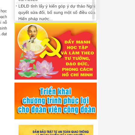
LĐLĐ tỉnh lấy ý kiến góp ý dự thảo Nghị
 học
quyết sửa đổi, bổ sung một số điều của
oạch
Hiến pháp nước...
i nỗ
sinh
 đạt