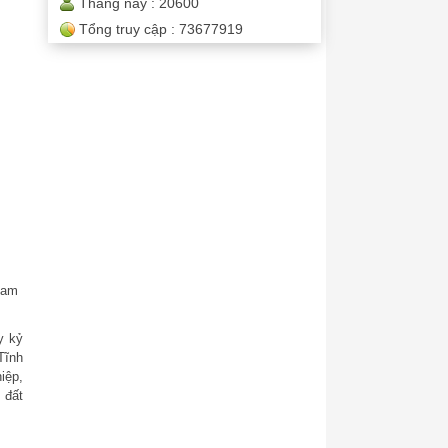
Tháng này :
20600
Tổng truy cập :
73677919
ham
y kỷ
Tĩnh
iệp,
 đất