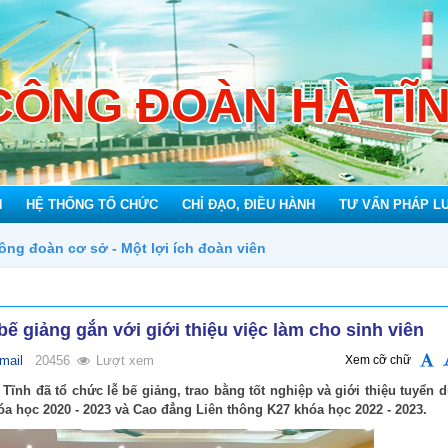
CÔNG ĐOÀN HÀ TĨ
N
HỆ THỐNG TỔ CHỨC
CHỈ ĐẠO, ĐIỀU HÀNH
TƯ VẤN PHÁP L
oàn viên
 giảng gắn với giới thiệu việc làm cho sinh viên
mail
20456
Lượt xem
Xem cỡ chữ
ĩnh đã tổ chức lễ bế giảng, trao bằng tốt nghiệp và giới thiệu tuyển 
óa học 2020 - 2023 và Cao đẳng Liên thông K27 khóa học 2022 - 2023.