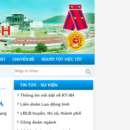
NH
UẬT
CHUYÊN ĐỀ
NGƯỜI TỐT VIỆC TỐT
TIN TỨC - SỰ KIỆN
Thông tin nổi bật về KT-XH
Liên đoàn Lao động tỉnh
LĐLĐ huyện, thị xã, thành phố
dụng
Công đoàn ngành