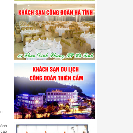
ễn
hành
 cao