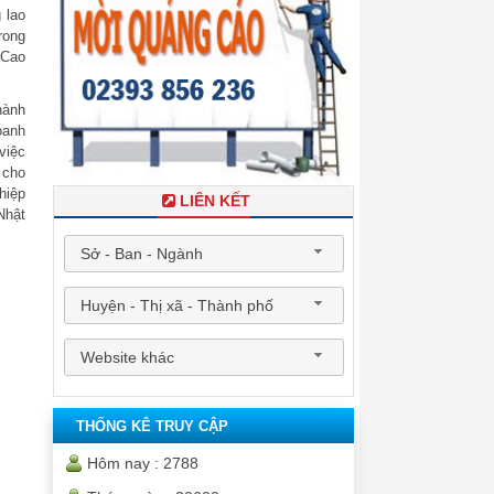
 lao
rong
 Cao
hành
oanh
việc
 cho
hiệp
LIÊN KẾT
Nhật
Sở - Ban - Ngành
Huyện - Thị xã - Thành phố
Website khác
THỐNG KÊ TRUY CẬP
Hôm nay :
2788