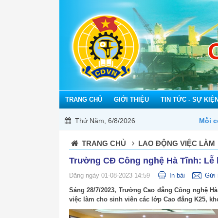
TRANG CHỦ
GIỚI THIỆU
TIN TỨC - SỰ KIỆ
Thứ Năm, 6/8/2026
Mỗi công đoàn cơ sở - Một lợi ích đ
TRANG CHỦ
LAO ĐỘNG VIỆC LÀM
Trường CĐ Công nghệ Hà Tĩnh: Lễ bế
Đăng ngày 01-08-2023 14:59
In bài
Gửi 
Sáng 28/7/2023, Trường Cao đẳng Công nghệ Hà T
việc làm cho sinh viên các lớp Cao đẳng K25, kh