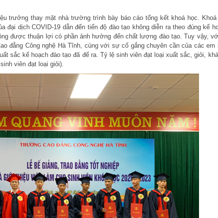
iệu trưởng thay mặt nhà trường trình bày báo cáo tổng kết khoá học. Khoá
ủa đại dịch COVID-19 dẫn đến tiến độ đào tạo không diễn ra theo đúng kế h
hông được thuận lợi có phần ảnh hưởng đến chất lượng đào tạo. Tuy vậy, vớ
g Cao đẳng Công nghệ Hà Tĩnh, cùng với sự cố gắng chuyên cần của các em 
ất sắc kế hoạch đào tạo đã để ra. Tỷ lệ sinh viên đạt loại xuất sắc, giỏi, khá
inh viên đạt loại giỏi).