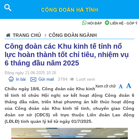
HỎI ĐÁP
LIÊN HỆ - GÓP Ý
TRANG CHỦ
CÔNG ĐOÀN NGÀNH
Công đoàn các Khu kinh tế tỉnh nổ
lực hoàn thành tốt chỉ tiêu, nhiệm vụ
6 tháng đầu năm 2025
Đăng ngày 21-06-2025 10:26
3784
Lượt xem
In bài
Gửi mail
Xem cỡ chữ
Chiều ngày 18/6, Công đoàn các Khu kinh
tế tỉnh tổ chức Hội nghị sơ kết hoạt động Công đoàn 6
tháng đầu năm, triển khai phương án kết thúc hoạt động
của Công đoàn các Khu kinh tế tỉnh, chuyển giao Công
đoàn cơ sở (CĐCS) về trực thuộc Liên đoàn Lao động
(LĐLĐ) tỉnh quản lý kể từ ngày 01/7/2025.