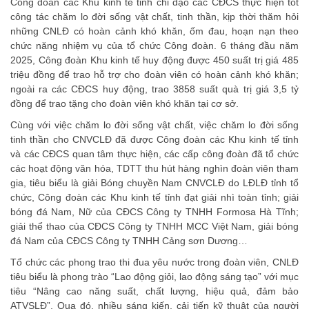
Công đoàn các Khu kinh tế tỉnh chỉ đạo các CĐCS thực hiện tốt
công tác chăm lo đời sống vật chất, tinh thần, kịp thời thăm hỏi
những CNLĐ có hoàn cảnh khó khăn, ốm đau, hoạn nạn theo
chức năng nhiệm vụ của tổ chức Công đoàn. 6 tháng đầu năm
2025, Công đoàn Khu kinh tế huy động được 450 suất trị giá 485
triệu đồng để trao hỗ trợ cho đoàn viên có hoàn cảnh khó khăn;
ngoài ra các CĐCS huy động, trao 3858 suất quà trị giá 3,5 tỷ
đồng để trao tặng cho đoàn viên khó khăn tại cơ sở.
Cùng với việc chăm lo đời sống vật chất, việc chăm lo đời sống
tinh thần cho CNVCLĐ đã được Công đoàn các Khu kinh tế tỉnh
và các CĐCS quan tâm thực hiện, các cấp công đoàn đã tổ chức
các hoạt động văn hóa, TDTT thu hút hàng nghìn đoàn viên tham
gia, tiêu biểu là giải Bóng chuyền Nam CNVCLĐ do LĐLĐ tỉnh tổ
chức, Công đoàn các Khu kinh tế tỉnh đạt giải nhì toàn tỉnh; giải
bóng đá Nam, Nữ của CĐCS Công ty TNHH Formosa Hà Tĩnh;
giải thể thao của CĐCS Công ty TNHH MCC Việt Nam, giải bóng
đá Nam của CĐCS Công ty TNHH Cảng sơn Dương…
Tổ chức các phong trao thi đua yêu nước trong đoàn viên, CNLĐ
tiêu biểu là phong trào “Lao động giỏi, lao động sáng tạo” với mục
tiêu “Nâng cao năng suất, chất lượng, hiệu quả, đảm bảo
ATVSLĐ”, Qua đó, nhiều sáng kiến, cải tiến kỹ thuật của người