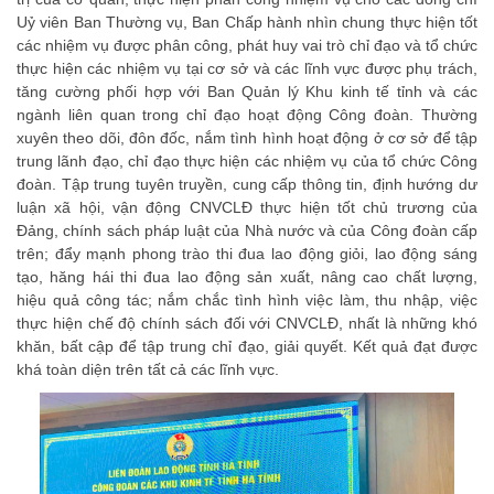
Uỷ viên Ban Thường vụ, Ban Chấp hành nhìn chung thực hiện tốt
các nhiệm vụ được phân công, phát huy vai trò chỉ đạo và tổ chức
thực hiện các nhiệm vụ tại cơ sở và các lĩnh vực được phụ trách,
tăng cường phối hợp với Ban Quản lý Khu kinh tế tỉnh và các
ngành liên quan trong chỉ đạo hoạt động Công đoàn. Thường
xuyên theo dõi, đôn đốc, nắm tình hình hoạt động ở cơ sở để tập
trung lãnh đạo, chỉ đạo thực hiện các nhiệm vụ của tổ chức Công
đoàn. Tập trung tuyên truyền, cung cấp thông tin, định hướng dư
luận xã hội, vận động CNVCLĐ thực hiện tốt chủ trương của
Đảng, chính sách pháp luật của Nhà nước và của Công đoàn cấp
trên; đẩy mạnh phong trào thi đua lao động giỏi, lao động sáng
tạo, hăng hái thi đua lao động sản xuất, nâng cao chất lượng,
hiệu quả công tác; nắm chắc tình hình việc làm, thu nhập, việc
thực hiện chế độ chính sách đối với CNVCLĐ, nhất là những khó
khăn, bất cập để tập trung chỉ đạo, giải quyết. Kết quả đạt được
khá toàn diện trên tất cả các lĩnh vực.