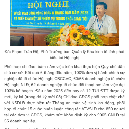
Đ/c Phạm Trần Đệ, Phó Trưởng ban Quản lý Khu kinh tế tỉnh phát
biểu tại Hội nghị
Phối hợp chỉ đạo, bám nắm việc triển khai thực hiện Quy chế dân
chủ cơ sở. Kết quả 6 tháng đầu năm, 100% đơn vị hành chính sự
nghiệp đã tổ chức Hội nghị CBCCVC; 60/65 doanh nghiệp tổ chức
Hội nghị NLĐ; 62 doanh nghiệp tổ chức đối thoại nơi làm việc đạt
103% kế hoạch. Đầu năm 2025 đến nay có 12 TƯLĐTT được ký
mới, ký lại (trong đó ký mới 03).Chỉ đạo CĐCS phối hợp chặt chẽ
với NSDLĐ thực hiện tốt Tháng an toàn vệ sinh lao động, phối
hợp tổ chức 15 cuộc huấn luyện công tác ATVSLĐ cho 850 người
tại các đơn vị CĐCS, khám sức khỏe định kỳ cho 9005 CNLĐ tại
55 doanh nghiệp.