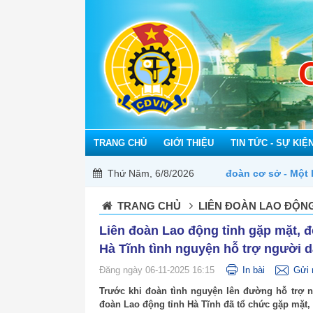
TRANG CHỦ
GIỚI THIỆU
TIN TỨC - SỰ KIỆ
Mỗi công đoàn cơ sở - Một lợi ích đoàn viên
Thứ Năm, 6/8/2026
TRANG CHỦ
LIÊN ĐOÀN LAO ĐỘNG
Liên đoàn Lao động tỉnh gặp mặt, 
Hà Tĩnh tình nguyện hỗ trợ người 
Đăng ngày 06-11-2025 16:15
In bài
Gửi 
Trước khi đoàn tình nguyện lên đường hỗ trợ 
đoàn Lao động tỉnh Hà Tĩnh đã tổ chức gặp mặt,