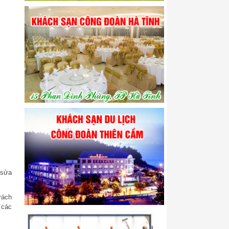
 sửa
rách
 các