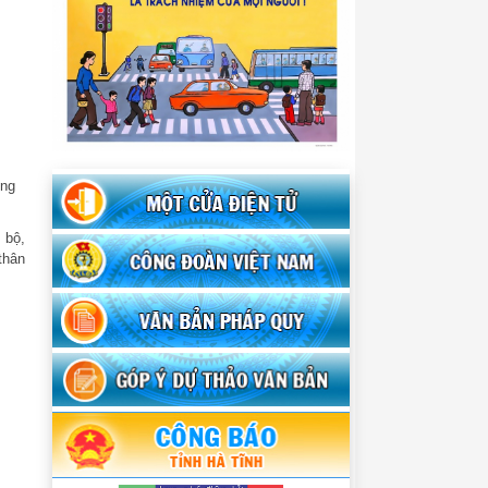
ộng
 bộ,
thân