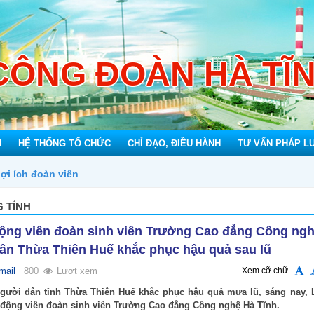
CÔNG ĐOÀN HÀ TĨ
N
HỆ THỐNG TỔ CHỨC
CHỈ ĐẠO, ĐIỀU HÀNH
TƯ VẤN PHÁP L
 TỈNH
động viên đoàn sinh viên Trường Cao đẳng Công ng
dân Thừa Thiên Huế khắc phục hậu quả sau lũ
mail
800
Lượt xem
Xem cỡ chữ
người dân tỉnh Thừa Thiên Huế khắc phục hậu quả mưa lũ, sáng nay, 
 động viên đoàn sinh viên Trường Cao đẳng Công nghệ Hà Tĩnh.