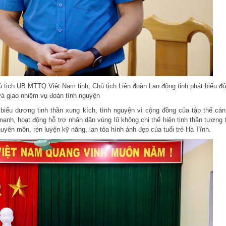
 tịch UB MTTQ Việt Nam tỉnh, Chủ tịch Liên đoàn Lao động tỉnh phát biểu đ
và giao nhiệm vụ đoàn tình nguyện
biểu dương tinh thần xung kích, tình nguyện vì cộng đồng của tập thể cán
mạnh, hoạt động hỗ trợ nhân dân vùng lũ không chỉ thể hiện tinh thần tương 
huyên môn, rèn luyện kỹ năng, lan tỏa hình ảnh đẹp của tuổi trẻ Hà Tĩnh.