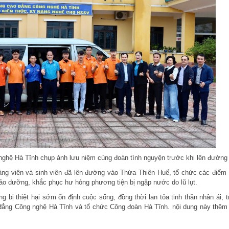
ghệ Hà Tĩnh chụp ảnh lưu niệm cùng đoàn tình nguyện trước khi lên đường
ảng viên và sinh viên đã lên đường vào Thừa Thiên Huế, tổ chức các điểm
bảo dưỡng, khắc phục hư hỏng phương tiện bị ngập nước do lũ lụt.
 bị thiệt hại sớm ổn định cuộc sống, đồng thời lan tỏa tinh thần nhân ái, t
 đẳng Công nghệ Hà Tĩnh và tổ chức Công đoàn Hà Tĩnh. nội dung này thêm