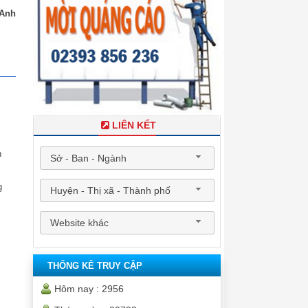
 Anh
LIÊN KẾT
n
Sở - Ban - Ngành
g
Huyện - Thị xã - Thành phố
Website khác
THỐNG KÊ TRUY CẬP
Hôm nay :
2956