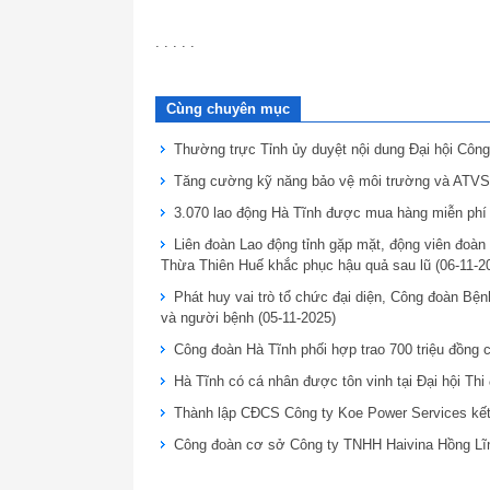
. . . . .
Cùng chuyên mục
Thường trực Tỉnh ủy duyệt nội dung Đại hội Côn
Tăng cường kỹ năng bảo vệ môi trường và ATVS
3.070 lao động Hà Tĩnh được mua hàng miễn phí 
Liên đoàn Lao động tỉnh gặp mặt, động viên đoà
Thừa Thiên Huế khắc phục hậu quả sau lũ
(06-11-2
Phát huy vai trò tổ chức đại diện, Công đoàn Bện
và người bệnh
(05-11-2025)
Công đoàn Hà Tĩnh phối hợp trao 700 triệu đồng 
Hà Tĩnh có cá nhân được tôn vinh tại Đại hội T
Thành lập CĐCS Công ty Koe Power Services kết
Công đoàn cơ sở Công ty TNHH Haivina Hồng Lĩn