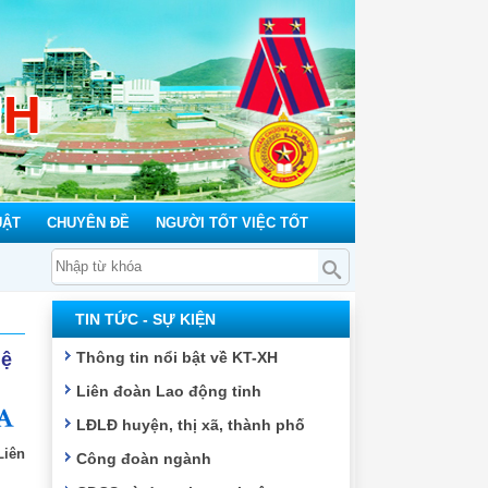
NH
UẬT
CHUYÊN ĐỀ
NGƯỜI TỐT VIỆC TỐT
TIN TỨC - SỰ KIỆN
hệ
Thông tin nổi bật về KT-XH
Liên đoàn Lao động tỉnh
LĐLĐ huyện, thị xã, thành phố
Liên
Công đoàn ngành