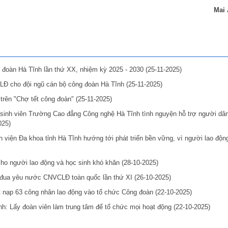
Mai
g đoàn Hà Tĩnh lần thứ XX, nhiệm kỳ 2025 - 2030
(25-11-2025)
LĐ cho đội ngũ cán bộ công đoàn Hà Tĩnh
(25-11-2025)
trên "Chợ tết công đoàn"
(25-11-2025)
n sinh viên Trường Cao đẳng Công nghệ Hà Tĩnh tình nguyện hỗ trợ người dâ
025)
h viện Đa khoa tỉnh Hà Tĩnh hướng tới phát triển bền vững, vì người lao độn
cho người lao động và học sinh khó khăn
(28-10-2025)
hi đua yêu nước CNVCLĐ toàn quốc lần thứ XI
(26-10-2025)
 nạp 63 công nhân lao động vào tổ chức Công đoàn
(22-10-2025)
h: Lấy đoàn viên làm trung tâm để tổ chức mọi hoạt động
(22-10-2025)