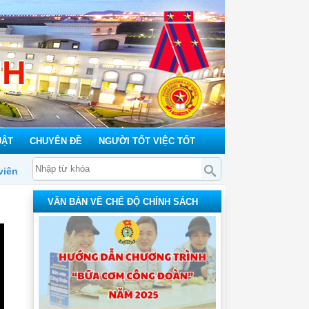
NH
UẬT
CHUYÊN ĐỀ
NGƯỜI TỐT VIỆC TỐT
VĂN BẢN VỀ CHẾ ĐỘ CHÍNH SÁCH