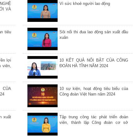
 NGHỆ
Vì sức khoẻ người lao động
ỚI VÀ
n tiêu
Sôi nổi thi đua lao động sản xuất đầu
xuân
ền lợi
10 KẾT QUẢ NỔI BẬT CỦA CÔNG
 viên,
ĐOÀN HÀ TĨNH NĂM 2024
T CỦA
10 sự kiện, hoạt động tiêu biểu của
24
Công đoàn Việt Nam năm 2024
n xuất
Tập trung công tác phát triển đoàn
viên, thành lập Công đoàn cơ sở
trong doanh nghiệp và giới thiệu đoàn
viên ưu tú cho Đảng bồi dưỡng, kết