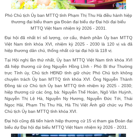
Phó Chủ tịch Ủy ban MTTQ tỉnh Phạm Thị Thu Hà điều hành hiệp
thương đại biểu tham gia Đoàn đại biểu dự Đại hội đại biểu
MTTQ Việt Nam nhiệm kỳ 2026 - 2031.
Đại hội đã nhất trí số lư­ợng, cơ cấu, thành phần Ủy ban MTTQ
Việt Nam tỉnh khóa XVI, nhiệm kỳ 2025 - 2030 là 120 vị và đã
hiệp thư­ơng dân chủ, thống nhất cử tại đại hội là 118 vị.
Tại Hội nghị lần thứ nhất, Ủy ban MTTQ Việt Nam tỉnh khóa XVI
đã hiệp thương cử ông Nguyễn Hồng Lĩnh - Phó Bí thư Thường
trực Tỉnh ủy, Chủ tịch HĐND tỉnh giữ chức Phó Chủ tịch không
chuyên trách Ủy ban MTTQ tỉnh khóa XVI. Ông Nguyễn Thành
Đồng tái cử Chủ tịch Ủy ban MTTQ tỉnh nhiệm kỳ 2025 - 2030;
hiệp thương cử các ông, bà: Nguyễn Thế Hoàn, Ngô Văn Huỳnh,
Nguyễn Thị Lệ Hà, Nguyễn Ny Hương, Nguyễn Đức Tới, Thái
Ngọc Hải, Phạm Thị Thu Hà, Hà Thị Việt Ánh giữ chức vụ Phó
Chủ tịch Ủy ban MTTQ tỉnh khóa XVI.
Đại hội cũng đã tiến hành hiệp thương cử 15 vị tham gia Đoàn đại
biểu dự Đại hội đại biểu MTTQ Việt Nam nhiệm kỳ 2026 - 2031.