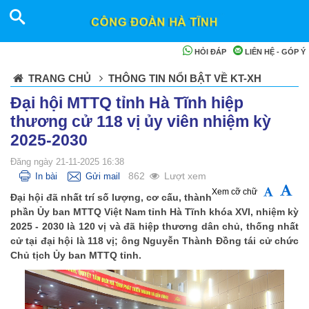
HỎI ĐÁP
LIÊN HỆ - GÓP Ý
TRANG CHỦ
THÔNG TIN NỔI BẬT VỀ KT-XH
Đại hội MTTQ tỉnh Hà Tĩnh hiệp
thương cử 118 vị ủy viên nhiệm kỳ
2025-2030
Đăng ngày 21-11-2025 16:38
862
Lượt xem
In bài
Gửi mail
Xem cỡ chữ
Đại hội đã nhất trí số lư­ợng, cơ cấu, thành
phần Ủy ban MTTQ Việt Nam tỉnh Hà Tĩnh khóa XVI, nhiệm kỳ
2025 - 2030 là 120 vị và đã hiệp thương dân chủ, thống nhất
cử tại đại hội là 118 vị; ông Nguyễn Thành Đồng tái cử chức
Chủ tịch Ủy ban MTTQ tỉnh.