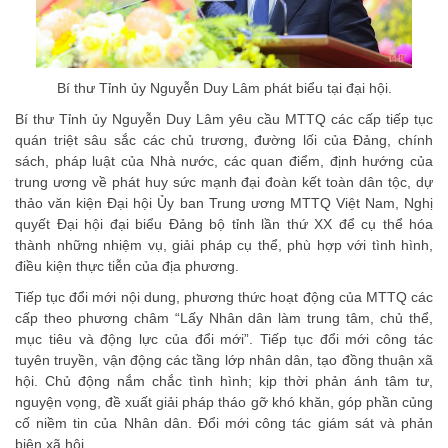
Bí thư Tỉnh ủy Nguyễn Duy Lâm phát biểu tại đại hội.
Bí thư Tỉnh ủy Nguyễn Duy Lâm yêu cầu MTTQ các cấp tiếp tục
quán triệt sâu sắc các chủ trương, đường lối của Đảng, chính
sách, pháp luật của Nhà nước, các quan điểm, định hướng của
trung ương về phát huy sức mạnh đại đoàn kết toàn dân tộc, dự
thảo văn kiện Đại hội Ủy ban Trung ương MTTQ Việt Nam, Nghị
quyết Đại hội đại biểu Đảng bộ tỉnh lần thứ XX để cụ thể hóa
thành những nhiệm vụ, giải pháp cụ thể, phù hợp với tình hình,
điều kiện thực tiễn của địa phương.
Tiếp tục đổi mới nội dung, phương thức hoạt động của MTTQ các
cấp theo phương châm “Lấy Nhân dân làm trung tâm, chủ thể,
mục tiêu và động lực của đổi mới”. Tiếp tục đổi mới công tác
tuyên truyền, vận động các tầng lớp nhân dân, tạo đồng thuận xã
hội. Chủ động nắm chắc tình hình; kịp thời phản ánh tâm tư,
nguyện vọng, đề xuất giải pháp tháo gỡ khó khăn, góp phần củng
cố niềm tin của Nhân dân. Đổi mới công tác giám sát và phản
biện xã hội.