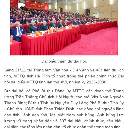
Đại biểu tham dự đại hội.
Sáng 21/11, tại Trung tâm Văn hóa - Điện ảnh và Xúc tiến du lịch
tỉnh, MTTQ tỉnh Hà Tĩnh tổ chức trọng thể phiên chính thức Đại
hội đại biểu MTTQ tỉnh lần thứ XVI, nhiệm kỳ 2025-2030.
Dự đại hội có Phó Bí thư Đảng ủy MTTQ các đoàn thể Trung
ương Trần Thắng; Chủ tịch Hội Người cao tuổi Việt Nam Nguyễn
Thanh Bình; Bí thư Tỉnh ủy Nguyễn Duy Lâm; Phó Bí thư Tỉnh ủy
- Chủ tịch UBND tỉnh Phan Thiên Định; các đồng chí nguyên lãnh
đạo tỉnh, lãnh đạo tỉnh, Mẹ Việt Nam anh hùng, Anh hùng Lực
lượng vũ trang Nhân dân và 307 đại biểu chính thức, tiêu biểu,
đại diện các tầng lớp nhân dân, tổ chức đoàn thể trong toàn tỉnh.