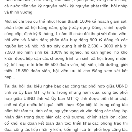
cả nước tiến vào kỷ nguyên mới - kỷ nguyên phát triển, hội nhập
và thịnh vượng.
Một số chỉ tiêu cụ thể như: Hoàn thành 100% kế hoạch giám sát,
phản biện xã hội hàng năm, góp ý xây dựng Đảng, chính quyền
cùng cấp; định kỳ 6 tháng, 1 năm tổ chức đối thoại với đoàn viên,
hội viên và Nhân dân; phấn đấu huy động 900 tỷ đồng từ các
nguồn lực xã hội; hỗ trợ xây dựng ít nhất 2.500 - 3000 nhà ở;
7.500 mô hình sinh kế; 100% hộ nghèo, hộ cận nghèo, hộ khó
khăn được tiếp cận các chương trình an sinh xã hội; trong nhiệm
kỳ, kết nạp mới trên 86.500 đoàn viên, hội viên; bồi dưỡng, giới
thiệu 15.850 đoàn viên, hội viên ưu tú cho Đảng xem xét kết
nạp...
Tại đại hội, đại biểu nghe báo cáo công tác phối hợp giữa UBND
tỉnh và Ủy ban MTTQ tỉnh. Trong những năm qua, công tác phối
hợp giữa UBND tỉnh và Ủy ban MTTQ tỉnh được triển khai chặt
chẽ và đạt nhiều kết quả thiết thực. Đặc biệt là trong công tác
nắm bắt tâm tư, tình cảm, nguyện vọng và vận động các tầng lớp
nhân dân trong thực hiện các chủ trương, chính sách lớn; củng
cố khối đại đoàn kết toàn dân tộc; triển khai các phong trào thi
đua; công tác tiếp nhận ý kiến, kiến nghị cử tri; phối hợp công tác