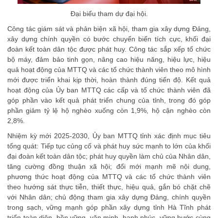
Đại biểu tham dự đại hội.
Công tác giám sát và phản biện xã hội, tham gia xây dựng Đảng,
xây dựng chính quyền có bước chuyển biến tích cực, khối đại
đoàn kết toàn dân tộc được phát huy. Công tác sắp xếp tổ chức
bộ máy, đảm bảo tinh gọn, nâng cao hiệu năng, hiệu lực, hiệu
quả hoạt động của MTTQ và các tổ chức thành viên theo mô hình
mới được triển khai kịp thời, hoàn thành đúng tiến độ. Kết quả
hoạt động của Ủy ban MTTQ các cấp và tổ chức thành viên đã
góp phần vào kết quả phát triển chung của tỉnh, trong đó góp
phần giảm tỷ lệ hộ nghèo xuống còn 1,9%, hộ cận nghèo còn
2,8%.
Nhiệm kỳ mới 2025-2030, Ủy ban MTTQ tỉnh xác định mục tiêu
tổng quát: Tiếp tục củng cố và phát huy sức mạnh to lớn của khối
đại đoàn kết toàn dân tộc; phát huy quyền làm chủ của Nhân dân,
tăng cường đồng thuận xã hội; đổi mới mạnh mẽ nội dung,
phương thức hoạt động của MTTQ và các tổ chức thành viên
theo hướng sát thực tiễn, thiết thực, hiệu quả, gắn bó chặt chẽ
với Nhân dân; chủ động tham gia xây dựng Đảng, chính quyền
trong sạch, vững mạnh góp phần xây dựng tỉnh Hà Tĩnh phát
triển toàn diện, bền vững, văn minh, hạnh phúc, vững bước cùng