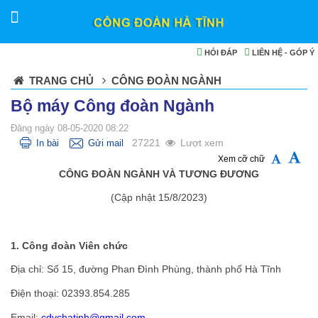
HỎI ĐÁP
LIÊN HỆ - GÓP Ý
TRANG CHỦ
CÔNG ĐOÀN NGÀNH
Bộ máy Công đoàn Ngành
Đăng ngày 08-05-2020 08:22
27221
Lượt xem
In bài
Gửi mail
Xem cỡ chữ
CÔNG ĐOÀN NGÀNH VÀ TƯƠNG ĐƯƠNG
(Cập nhật 15/8/2023)
1. Công đoàn Viên chức
Địa chỉ: Số 15, đường Phan Đình Phùng, thành phố Hà Tĩnh
Điện thoại: 02393.854.285
Email:
cdvchatinh@gmail.com