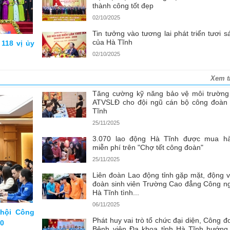
thành công tốt đẹp
02/10/2025
Tin tưởng vào tương lai phát triển tươi s
của Hà Tĩnh
118 vị ủy
02/10/2025
Xem t
Tăng cường kỹ năng bảo vệ môi trường
ATVSLĐ cho đội ngũ cán bộ công đoàn
Tĩnh
25/11/2025
3.070 lao động Hà Tĩnh được mua h
miễn phí trên "Chợ tết công đoàn"
25/11/2025
Liên đoàn Lao động tỉnh gặp mặt, động v
đoàn sinh viên Trường Cao đẳng Công n
Hà Tĩnh tình...
06/11/2025
 hội Công
Phát huy vai trò tổ chức đại diện, Công đ
30
Bệnh viện Đa khoa tỉnh Hà Tĩnh hướng 