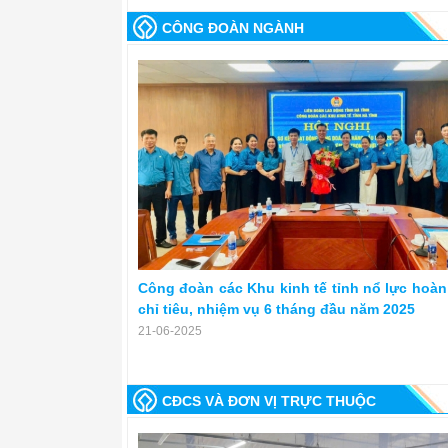
CÔNG ĐOÀN NGÀNH
Công đoàn các Khu kinh tế tỉnh nổ lực hoàn
chỉ tiêu, nhiệm vụ 6 tháng đầu năm 2025
21-06-2025
CĐCS VÀ ĐƠN VỊ TRỰC THUỘC