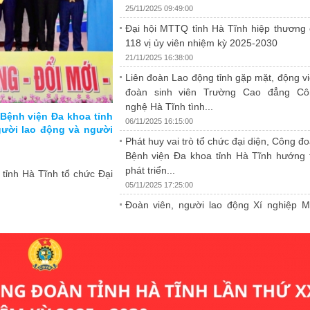
25/11/2025 09:49:00
Đại hội MTTQ tỉnh Hà Tĩnh hiệp thương
118 vị ủy viên nhiệm kỳ 2025-2030
21/11/2025 16:38:00
Liên đoàn Lao động tỉnh gặp mặt, động v
đoàn sinh viên Trường Cao đẳng Cô
nghệ Hà Tĩnh tình...
 Công đoàn Hà Tĩnh lần
 Bệnh viện Đa khoa tỉnh
Tăng cường kỹ năng bảo vệ môi trường
06/11/2025 16:15:00
gười lao động và người
bộ công đoàn Hà Tĩnh
Phát huy vai trò tổ chức đại diện, Công đ
25/11/2025 09:54:00
Bệnh viện Đa khoa tỉnh Hà Tĩnh hướng 
 làm việc với Ban Thường
Sáng ngày 19/11, Liên đoàn Lao động tỉnh 
phát triển...
tỉnh Hà Tĩnh tổ chức Đại
h đoàn về công tác chuẩn
đoàn Lao động Việt Nam tổ chức lớp tập h
05/11/2025 17:25:00
vệ môi trường và an toàn vệ sinh lao động
trong toàn tỉnh.
Đoàn viên, người lao động Xí nghiệp 
10 Hà Tĩnh được khám sức khỏe định 
theo quy định
31/10/2025 16:41:00