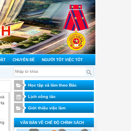
NH
UẬT
CHUYÊN ĐỀ
NGƯỜI TỐT VIỆC TỐT
Học tập và làm theo Bác
Lịch công tác
 và
 Hà
Giới thiệu việc làm
ng
VĂN BẢN VỀ CHẾ ĐỘ CHÍNH SÁCH