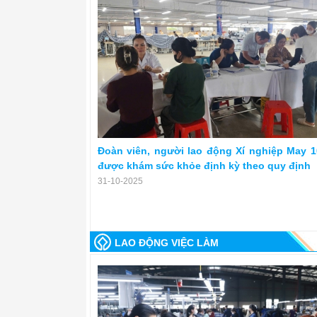
Đoàn viên, người lao động Xí nghiệp May 1
được khám sức khỏe định kỳ theo quy định
31-10-2025
LAO ĐỘNG VIỆC LÀM