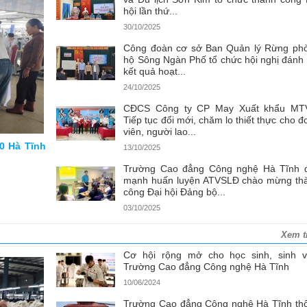
hội lần thứ...
30/10/2025
Công đoàn cơ sở Ban Quản lý Rừng ph
hộ Sông Ngàn Phố tổ chức hội nghị đánh 
kết quả hoạt...
24/10/2025
CĐCS Công ty CP May Xuất khẩu MT
Tiếp tục đổi mới, chăm lo thiết thực cho đ
viên, người lao...
0 Hà Tĩnh
13/10/2025
Trường Cao đẳng Công nghệ Hà Tĩnh 
mạnh huấn luyện ATVSLĐ chào mừng th
công Đại hội Đảng bộ...
03/10/2025
Xem t
Cơ hội rộng mở cho học sinh, sinh v
Trường Cao đẳng Công nghệ Hà Tĩnh
10/06/2024
Trường Cao đẳng Công nghệ Hà Tĩnh th