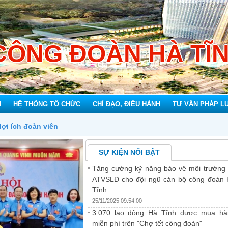
CÔNG ĐOÀN HÀ TĨ
N
HỆ THỐNG TỔ CHỨC
CHỈ ĐẠO, ĐIỀU HÀNH
TƯ VẤN PHÁP L
SỰ KIỆN NỔI BẬT
Tăng cường kỹ năng bảo vệ môi trường
ATVSLĐ cho đội ngũ cán bộ công đoàn
Tĩnh
25/11/2025 09:54:00
3.070 lao động Hà Tĩnh được mua hà
miễn phí trên "Chợ tết công đoàn"