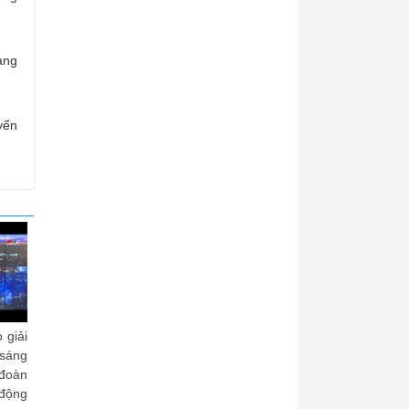
ảng
yển
ng tôi vào ca - Trần
Đêm thức - Doãn Việt
Bài ca Công đoàn H
uyên Phú
Tĩnh - Nguyễn Thá
Phú