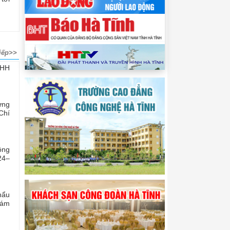
iếp>>
NHH
ừng
Chí
ộng
24–
hẩu
hám