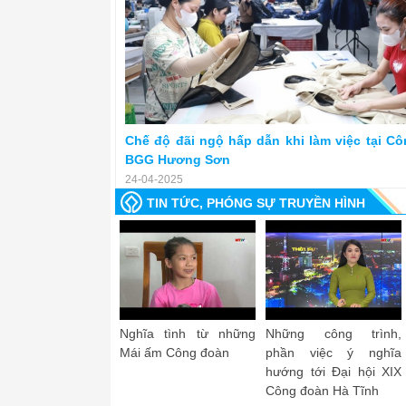
Chế độ đãi ngộ hấp dẫn khi làm việc tại C
BGG Hương Sơn
24-04-2025
TIN TỨC, PHÓNG SỰ TRUYỀN HÌNH
Công đoàn
Công đoàn Hà Tĩnh -
Lễ công bố và trao giải
Công đo
hai mạc
Dấu ấn nhiệm kỳ
Cuộc vận động sáng
yêu - P
ể
tác về công đoàn, đoàn
viên, người lao động