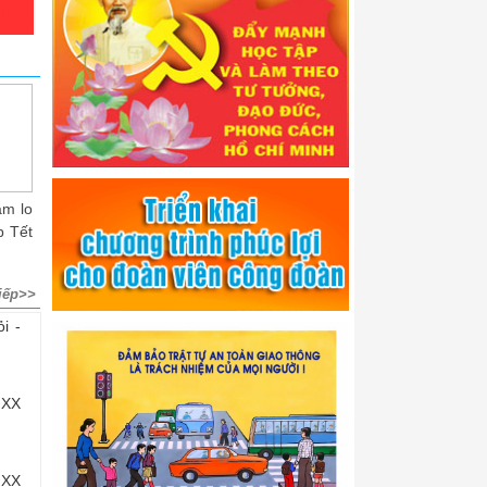
ng chí NGô Đình
Ban Thường vụ Liên
Liên đoàn Lao độn
n - PCT LĐLĐ tỉnh
đoàn Lao động tỉnh Hà
tỉnh làm việc với Côn
 lãnh đạo Sở...
Tĩnh phát...
đoàn Y tế...
iếp>>
i -
 XX
 XX