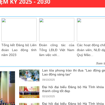
nh trao hỗ trợ
Một tiết mục văn nghệ
Tập huấn tuyên truyền
Đồ
 "Mái ấm Công
tại Lễ phát động Tháng
CSPL tại Công ty TAAD
Vâ
...
Công...
Hà Tĩnh
và
Xem t
Lan tỏa phong trào thi đua “Lao động giỏ
Lao động sáng tạo”
09/10/2025
Đại hội đại biểu Đảng bộ Hà Tĩnh khóa
thành công tốt đẹp
02/10/2025
Đại hội đại biểu Đảng bộ Hà Tĩnh khóa