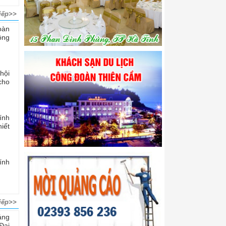
iếp>>
oàn
ộng
hội
cho
ính
iết
ính
iếp>>
áng
Đại