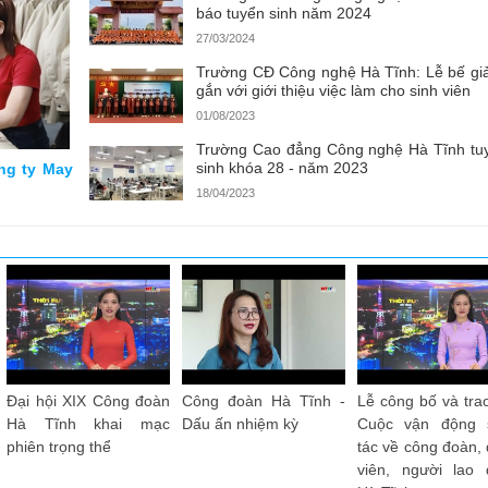
báo tuyển sinh năm 2024
27/03/2024
Trường CĐ Công nghệ Hà Tĩnh: Lễ bế gi
gắn với giới thiệu việc làm cho sinh viên
01/08/2023
Trường Cao đẳng Công nghệ Hà Tĩnh tu
sinh khóa 28 - năm 2023
ông ty May
18/04/2023
àn Hà Tĩnh tôi
Công đoàn Hà Tĩnh
Tiếng hát Công đoàn
Chú
hương Bắc
vươn xa - Quốc Dũng
Hà Tĩnh - Mạnh Chiến
Ng