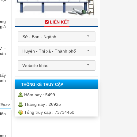
òng
LIÊN KẾT
giá
Sở - Ban - Ngành
V -
Huyện - Thị xã - Thành phố
oàn
Website khác
đẩy
ành
THỐNG KÊ TRUY CẬP
Hôm nay :
5499
Tháng này :
26925
iếp>>
Tổng truy cập :
73734450
iên
ông