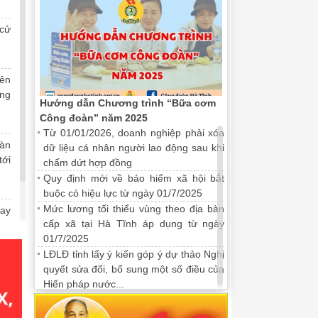
 cử
iên
ng
Hướng dẫn Chương trình “Bữa cơm
Công đoàn” năm 2025
 và ATVSLĐ cho đội ngũ cán
3.070 lao động Hà Tĩnh được mua 
Từ 01/01/2026, doanh nghiệp phải xóa
đoàn"
oàn
25/11/2025 09:49:00
dữ liệu cá nhân người lao động sau khi
tới
chấm dứt hợp đồng
Hà Tĩnh phối hợp với Tổng Liên
Chương trình “Chợ tết công đoàn - Xu
Quy định mới về bảo hiểm xã hội bắt
uấn nâng cao nhận thức về bảo
người lao động Hà Tĩnh mua sắm hàng h
buộc có hiệu lực từ ngày 01/7/2025
 cho đội ngũ cán bộ công đoàn
lượng, vận chuyển.
Mức lương tối thiểu vùng theo địa bàn
May
cấp xã tại Hà Tĩnh áp dụng từ ngày
kỳ
01/7/2025
LĐLĐ tỉnh lấy ý kiến góp ý dự thảo Nghị
quyết sửa đổi, bổ sung một số điều của
Hiến pháp nước...