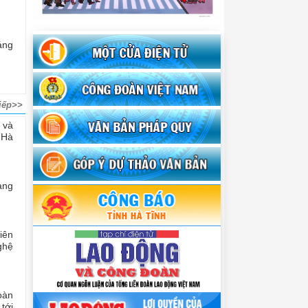
áng
iếp>>
 và
 Hà
àng
iên
ghệ
oàn
tới