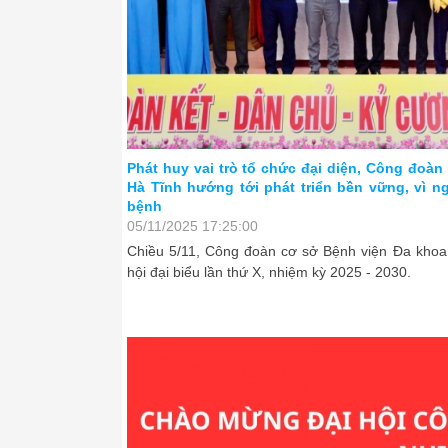
Thường trực Tỉnh ủy duyệt nội dung Đại hội
Phát huy vai trò tổ chức đại diện, Công đoàn
thứ XX, nhiệm kỳ 2025 - 2030
Hà Tĩnh hướng tới phát triển bền vững, vì n
bệnh
25/11/2025 10:00:00
05/11/2025 17:25:00
Chiều ngày 18/11, Thường trực Tỉnh ủy Hà Tĩnh
Chiều 5/11, Công đoàn cơ sở Bệnh viện Đa khoa 
vụ Liên đoàn Lao động tỉnh và Ban Thường vụ Tỉn
hội đại biểu lần thứ X, nhiệm kỳ 2025 - 2030.
bị Đại hội nhiệm kỳ 2025 - 2030.