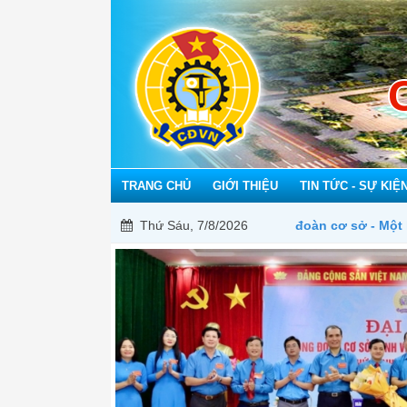
TRANG CHỦ
GIỚI THIỆU
TIN TỨC - SỰ KIỆ
Mỗi công đoàn cơ sở - Một lợi ích đoàn viên
Thứ Sáu, 7/8/2026