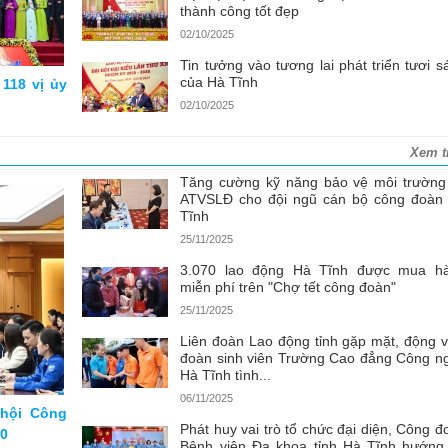
thành công tốt đẹp
02/10/2025
Tin tưởng vào tương lai phát triển tươi s
của Hà Tĩnh
118 vị ủy
02/10/2025
Xem t
Tăng cường kỹ năng bảo vệ môi trường
ATVSLĐ cho đội ngũ cán bộ công đoàn
Tĩnh
25/11/2025
3.070 lao động Hà Tĩnh được mua h
miễn phí trên "Chợ tết công đoàn"
25/11/2025
Liên đoàn Lao động tỉnh gặp mặt, động v
đoàn sinh viên Trường Cao đẳng Công n
Hà Tĩnh tình...
06/11/2025
 hội Công
Phát huy vai trò tổ chức đại diện, Công đ
30
Bệnh viện Đa khoa tỉnh Hà Tĩnh hướng 