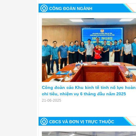
CÔNG ĐOÀN NGÀNH
Công đoàn các Khu kinh tế tỉnh nổ lực hoàn
chỉ tiêu, nhiệm vụ 6 tháng đầu năm 2025
21-06-2025
CĐCS VÀ ĐƠN VỊ TRỰC THUỘC