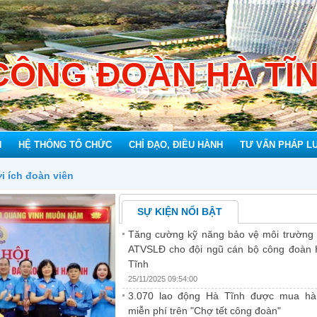
CÔNG ĐOÀN HÀ TĨ
N
HỆ THỐNG TỔ CHỨC
CHỈ ĐẠO, ĐIỀU HÀNH
TƯ VẤN PHÁP L
SỰ KIỆN NỔI BẬT
Tăng cường kỹ năng bảo vệ môi trường
ATVSLĐ cho đội ngũ cán bộ công đoàn
Tĩnh
25/11/2025 09:54:00
3.070 lao động Hà Tĩnh được mua hà
miễn phí trên "Chợ tết công đoàn"