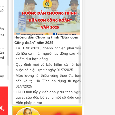
 cử
iên
ng
Hướng dẫn Chương trình “Bữa cơm
Công đoàn” năm 2025
 và ATVSLĐ cho đội ngũ cán
3.070 lao động Hà Tĩnh được mua 
Từ 01/01/2026, doanh nghiệp phải xóa
đoàn"
oàn
25/11/2025 09:49:00
dữ liệu cá nhân người lao động sau khi
tới
chấm dứt hợp đồng
Hà Tĩnh phối hợp với Tổng Liên
Chương trình “Chợ tết công đoàn - Xu
Quy định mới về bảo hiểm xã hội bắt
uấn nâng cao nhận thức về bảo
người lao động Hà Tĩnh mua sắm hàng h
buộc có hiệu lực từ ngày 01/7/2025
 cho đội ngũ cán bộ công đoàn
lượng, vận chuyển.
Mức lương tối thiểu vùng theo địa bàn
May
cấp xã tại Hà Tĩnh áp dụng từ ngày
kỳ
01/7/2025
LĐLĐ tỉnh lấy ý kiến góp ý dự thảo Nghị
quyết sửa đổi, bổ sung một số điều của
Hiến pháp nước...