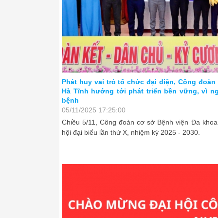
Thường trực Tỉnh ủy duyệt nội dung Đại hội
Phát huy vai trò tổ chức đại diện, Công đoàn
thứ XX, nhiệm kỳ 2025 - 2030
Hà Tĩnh hướng tới phát triển bền vững, vì n
bệnh
25/11/2025 10:00:00
05/11/2025 17:25:00
Chiều ngày 18/11, Thường trực Tỉnh ủy Hà Tĩnh
Chiều 5/11, Công đoàn cơ sở Bệnh viện Đa khoa 
vụ Liên đoàn Lao động tỉnh và Ban Thường vụ Tỉn
hội đại biểu lần thứ X, nhiệm kỳ 2025 - 2030.
bị Đại hội nhiệm kỳ 2025 - 2030.