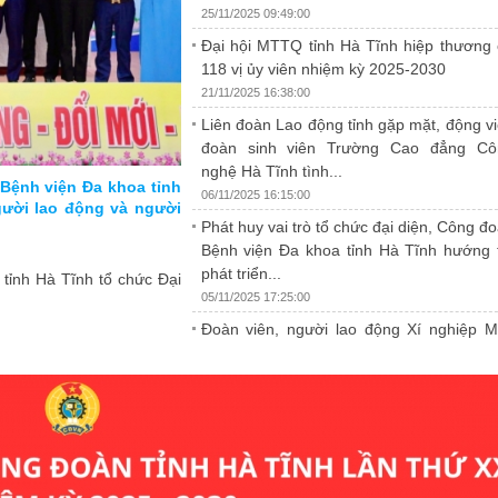
25/11/2025 09:49:00
Đại hội MTTQ tỉnh Hà Tĩnh hiệp thương
118 vị ủy viên nhiệm kỳ 2025-2030
21/11/2025 16:38:00
Liên đoàn Lao động tỉnh gặp mặt, động v
đoàn sinh viên Trường Cao đẳng Cô
nghệ Hà Tĩnh tình...
 Công đoàn Hà Tĩnh lần
 Bệnh viện Đa khoa tỉnh
Tăng cường kỹ năng bảo vệ môi trường
06/11/2025 16:15:00
gười lao động và người
bộ công đoàn Hà Tĩnh
Phát huy vai trò tổ chức đại diện, Công đ
25/11/2025 09:54:00
Bệnh viện Đa khoa tỉnh Hà Tĩnh hướng 
 làm việc với Ban Thường
Sáng ngày 19/11, Liên đoàn Lao động tỉnh 
phát triển...
tỉnh Hà Tĩnh tổ chức Đại
h đoàn về công tác chuẩn
đoàn Lao động Việt Nam tổ chức lớp tập h
05/11/2025 17:25:00
vệ môi trường và an toàn vệ sinh lao động
trong toàn tỉnh.
Đoàn viên, người lao động Xí nghiệp 
10 Hà Tĩnh được khám sức khỏe định 
theo quy định
31/10/2025 16:41:00