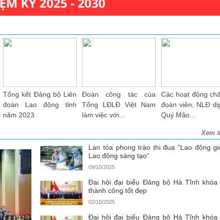
h
Lãnh đạo Tổng Liên
Liên đoàn Lao động
Tôn vinh và tặn
m
đoàn Lao động Việt
tỉnh gắn biển công trình
khen của UBND
Nam tặng quà...
chào...
cho 50 CNLĐ...
Xem t
Lan tỏa phong trào thi đua “Lao động giỏ
Lao động sáng tạo”
09/10/2025
Đại hội đại biểu Đảng bộ Hà Tĩnh khóa
thành công tốt đẹp
02/10/2025
Đại hội đại biểu Đảng bộ Hà Tĩnh khóa