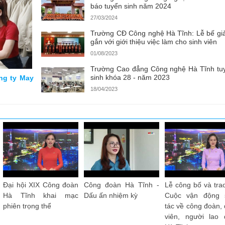
báo tuyển sinh năm 2024
27/03/2024
Trường CĐ Công nghệ Hà Tĩnh: Lễ bế gi
gắn với giới thiệu việc làm cho sinh viên
01/08/2023
Trường Cao đẳng Công nghệ Hà Tĩnh tu
sinh khóa 28 - năm 2023
ông ty May
18/04/2023
Công đoàn Hà Tĩnh
Tiếng hát Công đoàn
Chúng tôi vào ca -
vươn xa - Quốc Dũng
Hà Tĩnh - Mạnh Chiến
Nguyên Phú