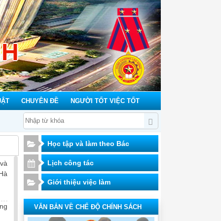
NH
UẬT
CHUYÊN ĐỀ
NGƯỜI TỐT VIỆC TỐT
Học tập và làm theo Bác
Lịch công tác
 và
 Hà
Giới thiệu việc làm
ng
VĂN BẢN VỀ CHẾ ĐỘ CHÍNH SÁCH