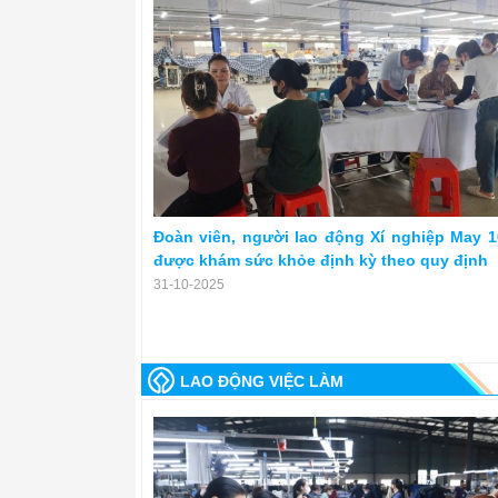
Đoàn viên, người lao động Xí nghiệp May 1
được khám sức khỏe định kỳ theo quy định
31-10-2025
LAO ĐỘNG VIỆC LÀM