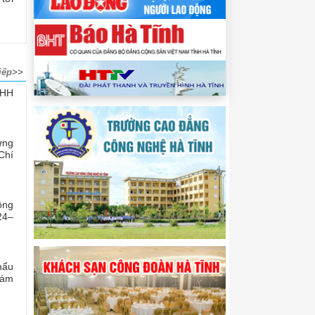
iếp>>
NHH
ừng
Chí
ộng
24–
hẩu
hám