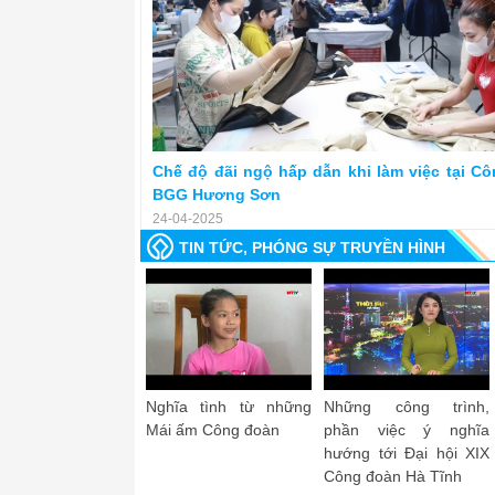
Chế độ đãi ngộ hấp dẫn khi làm việc tại C
BGG Hương Sơn
24-04-2025
TIN TỨC, PHÓNG SỰ TRUYỀN HÌNH
g đoàn Hà Tĩnh -
Lễ công bố và trao giải
Công đoàn Hà Tĩnh tôi
ấn nhiệm kỳ
Cuộc vận động sáng
yêu - Phương Bắc
tác về công đoàn, đoàn
viên, người lao động