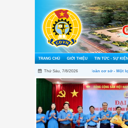
TRANG CHỦ
GIỚI THIỆU
TIN TỨC - SỰ KIỆ
Mỗi công đoàn cơ sở - Một lợi ích đoàn viên
Thứ Sáu, 7/8/2026