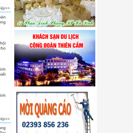
iếp>>
oàn
ộng
hội
cho
ính
iết
ính
iếp>>
áng
Đại