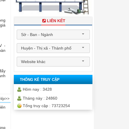
òng
LIÊN KẾT
giá
Sở - Ban - Ngành
V -
Huyện - Thị xã - Thành phố
oàn
Website khác
đẩy
ành
THỐNG KÊ TRUY CẬP
Hôm nay :
3428
Tháng này :
24860
iếp>>
Tổng truy cập :
73723254
iên
ông