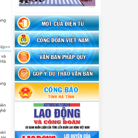
áng
iếp>>
 và
 Hà
àng
iên
ghệ
oàn
tới