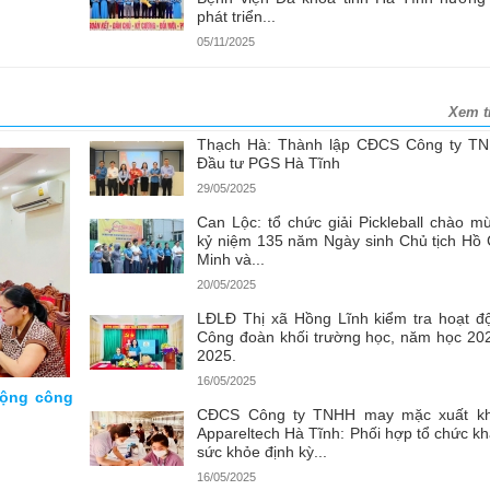
phát triển...
05/11/2025
Xem t
Thạch Hà: Thành lập CĐCS Công ty T
Đầu tư PGS Hà Tĩnh
29/05/2025
Can Lộc: tổ chức giải Pickleball chào m
kỷ niệm 135 năm Ngày sinh Chủ tịch Hồ 
Minh và...
20/05/2025
LĐLĐ Thị xã Hồng Lĩnh kiểm tra hoạt đ
Công đoàn khối trường học, năm học 20
2025.
16/05/2025
động công
CĐCS Công ty TNHH may mặc xuất k
Appareltech Hà Tĩnh: Phối hợp tổ chức k
sức khỏe định kỳ...
16/05/2025