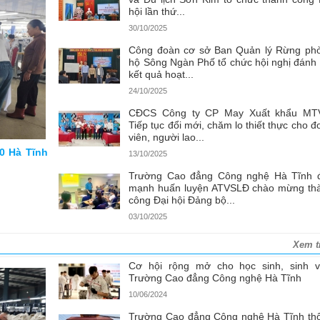
hội lần thứ...
30/10/2025
Công đoàn cơ sở Ban Quản lý Rừng ph
hộ Sông Ngàn Phố tổ chức hội nghị đánh 
kết quả hoạt...
24/10/2025
CĐCS Công ty CP May Xuất khẩu MT
Tiếp tục đổi mới, chăm lo thiết thực cho đ
viên, người lao...
0 Hà Tĩnh
13/10/2025
Trường Cao đẳng Công nghệ Hà Tĩnh 
mạnh huấn luyện ATVSLĐ chào mừng th
công Đại hội Đảng bộ...
03/10/2025
Xem t
Cơ hội rộng mở cho học sinh, sinh v
Trường Cao đẳng Công nghệ Hà Tĩnh
10/06/2024
Trường Cao đẳng Công nghệ Hà Tĩnh th