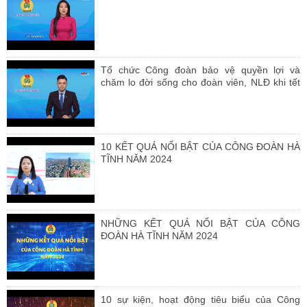
Tổ chức Công đoàn bảo vệ quyền lợi và
chăm lo đời sống cho đoàn viên, NLĐ khi tết
đến xuân về
10 KẾT QUẢ NỔI BẬT CỦA CÔNG ĐOÀN HÀ
TĨNH NĂM 2024
NHỮNG KẾT QUẢ NỔI BẬT CỦA CÔNG
ĐOÀN HÀ TĨNH NĂM 2024
10 sự kiện, hoạt động tiêu biểu của Công