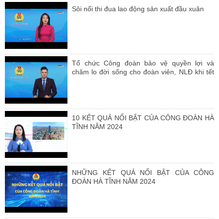
Sôi nổi thi đua lao động sản xuất đầu xuân
Tổ chức Công đoàn bảo vệ quyền lợi và
chăm lo đời sống cho đoàn viên, NLĐ khi tết
đến xuân về
10 KẾT QUẢ NỔI BẬT CỦA CÔNG ĐOÀN HÀ
TĨNH NĂM 2024
NHỮNG KẾT QUẢ NỔI BẬT CỦA CÔNG
ĐOÀN HÀ TĨNH NĂM 2024