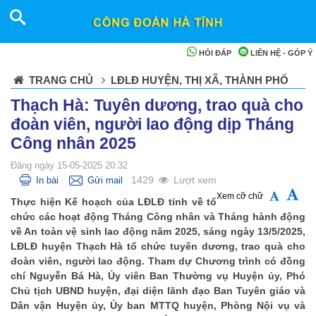
HỎI ĐÁP
LIÊN HỆ - GÓP Ý
TRANG CHỦ
LĐLĐ HUYỆN, THỊ XÃ, THÀNH PHỐ
Thạch Hà: Tuyên dương, trao quà cho
đoàn viên, người lao động dịp Tháng
Công nhân 2025
Đăng ngày 15-05-2025 20:32
1429
Lượt xem
In bài
Gửi mail
Xem cỡ chữ
Thực hiện Kế hoạch của LĐLĐ tỉnh về tổ
chức các hoạt động Tháng Công nhân và Tháng hành động
về An toàn vệ sinh lao động năm 2025, sáng ngày 13/5/2025,
LĐLĐ huyện Thạch Hà tổ chức tuyên dương, trao quà cho
đoàn viên, người lao động. Tham dự Chương trình có đồng
chí Nguyễn Bá Hà, Ủy viên Ban Thường vụ Huyện ủy, Phó
Chủ tịch UBND huyện, đại diện lãnh đạo Ban Tuyên giáo và
Dân vận Huyện ủy, Ủy ban MTTQ huyện, Phòng Nội vụ và