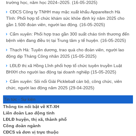
trường học, năm học 2024–2025.
(16-05-2025)
CĐCS Công ty TNHH may mặc xuất khẩu Appareltech Hà
Tĩnh: Phối hợp tổ chức khám sức khỏe định kỳ năm 2025 cho
gần 1.500 đoàn viên, người lao động.
(16-05-2025)
Cẩm xuyên: Phối hợp trao gần 300 suất cháo tình thương đến
bệnh viện đang điều trị tại Trung tâm y tế huyện.
(16-05-2025)
Thạch Hà: Tuyên dương, trao quà cho đoàn viên, người lao
động dịp Tháng Công nhân 2025
(15-05-2025)
LĐLĐ thị xã Hồng Lĩnh phối hợp tổ chức tuyên truyền Luật
BHXH cho người lao động tại doanh nghiệp
(15-05-2025)
Cẩm xuyên: Sôi nổi Giải Pickleball cán bộ, công chức, viên
chức, người lao động năm 2025
(29-04-2025)
Tin tức - Sự kiện
Thông tin nổi bật về KT-XH
Liên đoàn Lao động tỉnh
LĐLĐ huyện, thị xã, thành phố
Công đoàn ngành
CĐCS và đơn vị trực thuộc