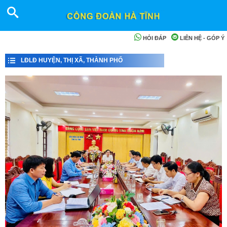
HỎI ĐÁP
LIÊN HỆ - GÓP Ý
LĐLĐ HUYỆN, THỊ XÃ, THÀNH PHỐ