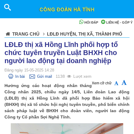
HỎI ĐÁP
LIÊN HỆ - GÓP Ý
TRANG CHỦ
LĐLĐ HUYỆN, THỊ XÃ, THÀNH PHỐ
LĐLĐ thị xã Hồng Lĩnh phối hợp tổ
chức tuyên truyền Luật BHXH cho
người lao động tại doanh nghiệp
Đăng ngày 15-05-2025 14:28
1138
Lượt xem
In bài
Gửi mail
Xem cỡ chữ
Hưởng ứng các hoạt động nhân tháng
Công nhân 2025, chiều ngày 14/5, Liên đoàn Lao động
(LĐLĐ) thị xã Hồng Lĩnh đã phối hợp Bảo hiểm xã hội
(BHXH) thị xã tổ chức hội nghị tuyên truyền, phổ biến chính
sách pháp luật về BHXH cho đoàn viên, người lao động
Công ty Cổ phần Sợi Nghệ Tĩnh.