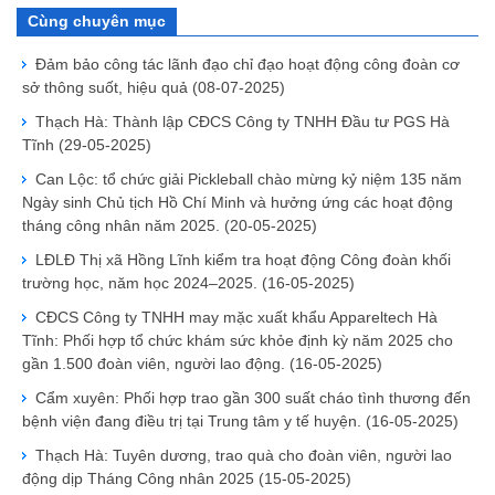
Cùng chuyên mục
Đảm bảo công tác lãnh đạo chỉ đạo hoạt động công đoàn cơ
sở thông suốt, hiệu quả
(08-07-2025)
Thạch Hà: Thành lập CĐCS Công ty TNHH Đầu tư PGS Hà
Tĩnh
(29-05-2025)
Can Lộc: tổ chức giải Pickleball chào mừng kỷ niệm 135 năm
Ngày sinh Chủ tịch Hồ Chí Minh và hưởng ứng các hoạt động
tháng công nhân năm 2025.
(20-05-2025)
LĐLĐ Thị xã Hồng Lĩnh kiểm tra hoạt động Công đoàn khối
trường học, năm học 2024–2025.
(16-05-2025)
CĐCS Công ty TNHH may mặc xuất khẩu Appareltech Hà
Tĩnh: Phối hợp tổ chức khám sức khỏe định kỳ năm 2025 cho
gần 1.500 đoàn viên, người lao động.
(16-05-2025)
Cẩm xuyên: Phối hợp trao gần 300 suất cháo tình thương đến
bệnh viện đang điều trị tại Trung tâm y tế huyện.
(16-05-2025)
Thạch Hà: Tuyên dương, trao quà cho đoàn viên, người lao
động dịp Tháng Công nhân 2025
(15-05-2025)