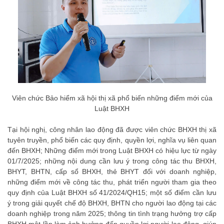
Viên chức Bảo hiểm xã hội thị xã phổ biến những điểm mới của
Luật BHXH
Tại hội nghị, công nhân lao động đã được viên chức BHXH thị xã
tuyên truyền, phổ biến các quy định, quyền lợi, nghĩa vụ liên quan
đến BHXH; Những điểm mới trong Luật BHXH có hiệu lực từ ngày
01/7/2025; những nội dung cần lưu ý trong công tác thu BHXH,
BHYT, BHTN, cấp sổ BHXH, thẻ BHYT đối với doanh nghiệp,
những điểm mới về công tác thu, phát triển người tham gia theo
quy định của Luật BHXH số 41/2024/QH15; một số điểm cần lưu
ý trong giải quyết chế độ BHXH, BHTN cho người lao động tại các
doanh nghiệp trong năm 2025; thông tin tình trạng hưởng trợ cấp
BHXH một lần làm ảnh hưởng đến quyền lợi người lao động, giúp