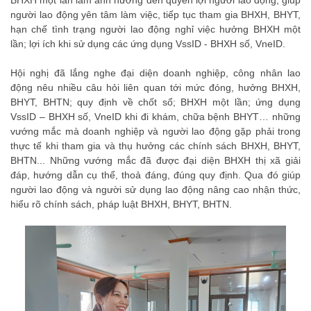
người lao động yên tâm làm việc, tiếp tục tham gia BHXH, BHYT,
hạn chế tình trạng người lao động nghỉ việc hưởng BHXH một
lần; lợi ích khi sử dụng các ứng dụng VssID - BHXH số, VneID.
Hội nghị đã lắng nghe đại diện doanh nghiệp, công nhân lao
động nêu nhiều câu hỏi liên quan tới mức đóng, hưởng BHXH,
BHYT, BHTN; quy định về chốt sổ; BHXH một lần; ứng dụng
VssID – BHXH số, VneID khi đi khám, chữa bệnh BHYT… những
vướng mắc mà doanh nghiệp và người lao động gặp phải trong
thực tế khi tham gia và thụ hưởng các chính sách BHXH, BHYT,
BHTN... Những vướng mắc đã được đại diện BHXH thị xã giải
đáp, hướng dẫn cụ thể, thoả đáng, đúng quy định. Qua đó giúp
người lao động và người sử dụng lao động nâng cao nhận thức,
hiểu rõ chính sách, pháp luật BHXH, BHYT, BHTN.