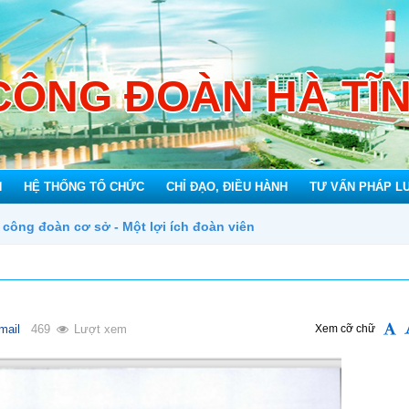
CÔNG ĐOÀN HÀ TĨ
N
HỆ THỐNG TỔ CHỨC
CHỈ ĐẠO, ĐIỀU HÀNH
TƯ VẤN PHÁP L
ch đoàn viên
mail
469
Lượt xem
Xem cỡ chữ