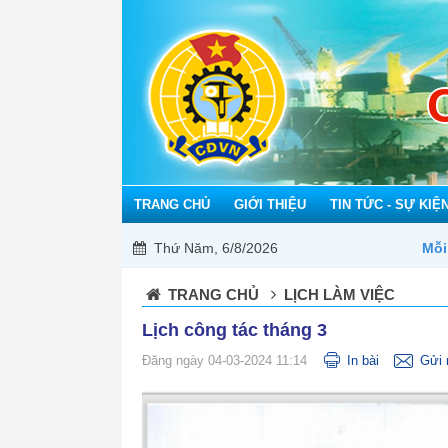
TRANG CHỦ
GIỚI THIỆU
TIN TỨC - SỰ KIỆ
Thứ Năm, 6/8/2026
Mỗi công đoàn cơ sở - Một lợi í
TRANG CHỦ
LỊCH LÀM VIỆC
Lịch công tác tháng 3
Đăng ngày 04-03-2024 11:14
In bài
Gửi 