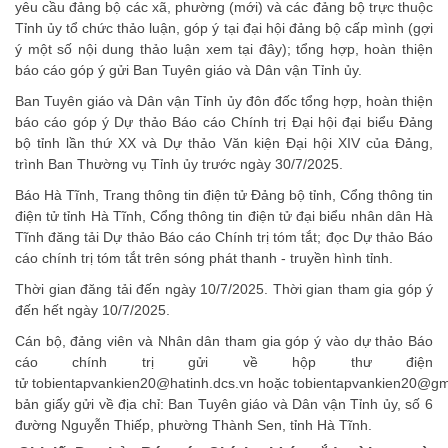
yêu cầu đảng bộ các xã, phường (mới) và các đảng bộ trực thuộc
Tỉnh ủy tổ chức thảo luận, góp ý tại đại hội đảng bộ cấp mình (gợi
ý một số nội dung thảo luận
xem tại đây
); tổng hợp, hoàn thiện
báo cáo góp ý gửi Ban Tuyên giáo và Dân vận Tỉnh ủy.
Ban Tuyên giáo và Dân vận Tỉnh ủy đôn đốc tổng hợp, hoàn thiện
báo cáo góp ý Dự thảo Báo cáo Chính trị Đại hội đại biểu Đảng
bộ tỉnh lần thứ XX và Dự thảo Văn kiện Đại hội XIV của Đảng,
trình Ban Thường vụ Tỉnh ủy trước ngày 30/7/2025.
Báo Hà Tĩnh, Trang thông tin điện tử Đảng bộ tỉnh, Cổng thông tin
điện tử tỉnh Hà Tĩnh, Cổng thông tin điện tử đại biểu nhân dân Hà
Tĩnh đăng tải Dự thảo Báo cáo Chính trị tóm tắt; đọc Dự thảo Báo
cáo chính trị tóm tắt trên sóng phát thanh - truyền hình tỉnh.
Thời gian đăng tải đến ngày 10/7/2025. Thời gian tham gia góp ý
đến hết ngày 10/7/2025.
Cán bộ, đảng viên và Nhân dân tham gia góp ý vào dự thảo Báo
cáo chính trị gửi về hộp thư điện
tử tobientapvankien20@hatinh.dcs.vn hoặc tobientapvankien20@gm
bản giấy gửi về địa chỉ: Ban Tuyên giáo và Dân vận Tỉnh ủy, số 6
đường Nguyễn Thiếp, phường Thành Sen, tỉnh Hà Tĩnh.