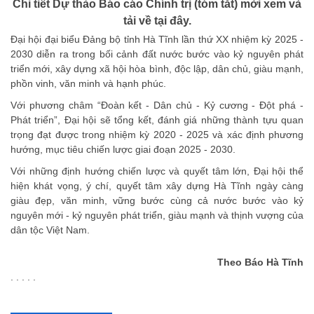
Chi tiết Dự thảo Báo cáo Chính trị (tóm tắt)
mời xem và
tải về tại đây.
Đại hội đại biểu Đảng bộ tỉnh Hà Tĩnh lần thứ XX nhiệm kỳ 2025 -
2030 diễn ra trong bối cảnh đất nước bước vào kỷ nguyên phát
triển mới, xây dựng xã hội hòa bình, độc lập, dân chủ, giàu mạnh,
phồn vinh, văn minh và hạnh phúc.
Với phương châm “Đoàn kết - Dân chủ - Kỷ cương - Đột phá -
Phát triển”, Đại hội sẽ tổng kết, đánh giá những thành tựu quan
trọng đạt được trong nhiệm kỳ 2020 - 2025 và xác định phương
hướng, mục tiêu chiến lược giai đoạn 2025 - 2030.
Với những định hướng chiến lược và quyết tâm lớn, Đại hội thể
hiện khát vọng, ý chí, quyết tâm xây dựng Hà Tĩnh ngày càng
giàu đẹp, văn minh, vững bước cùng cả nước bước vào kỷ
nguyên mới - kỷ nguyên phát triển, giàu mạnh và thịnh vượng của
dân tộc Việt Nam.
Theo Báo Hà Tĩnh
. . . . .