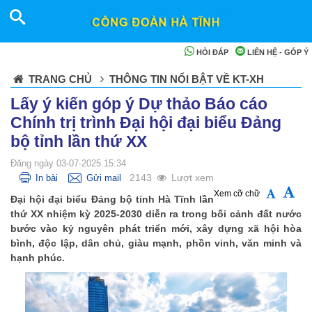
HỎI ĐÁP
LIÊN HỆ - GÓP Ý
TRANG CHỦ
THÔNG TIN NỔI BẬT VỀ KT-XH
Lấy ý kiến góp ý Dự thảo Báo cáo
Chính trị trình Đại hội đại biểu Đảng
bộ tỉnh lần thứ XX
Đăng ngày 03-07-2025 15:34
2143
Lượt xem
In bài
Gửi mail
Xem cỡ chữ
Đại hội đại biểu Đảng bộ tỉnh Hà Tĩnh lần
thứ XX nhiệm kỳ 2025-2030 diễn ra trong bối cảnh đất nước
bước vào kỷ nguyên phát triển mới, xây dựng xã hội hòa
bình, độc lập, dân chủ, giàu mạnh, phồn vinh, văn minh và
hạnh phúc.