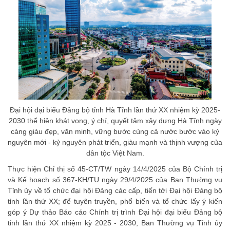
Đại hội đại biểu Đảng bộ tỉnh Hà Tĩnh lần thứ XX nhiệm kỳ 2025-
2030 thể hiện khát vọng, ý chí, quyết tâm xây dựng Hà Tĩnh ngày
càng giàu đẹp, văn minh, vững bước cùng cả nước bước vào kỷ
nguyên mới - kỷ nguyên phát triển, giàu mạnh và thịnh vượng của
dân tộc Việt Nam.
Thực hiện Chỉ thị số 45-CT/TW ngày 14/4/2025 của Bộ Chính trị
và Kế hoạch số 367-KH/TU ngày 29/4/2025 của Ban Thường vụ
Tỉnh ủy về tổ chức đại hội Đảng các cấp, tiến tới Đại hội Đảng bộ
tỉnh lần thứ XX; để tuyên truyền, phổ biến và tổ chức lấy ý kiến
góp ý Dự thảo Báo cáo Chính trị trình Đại hội đại biểu Đảng bộ
tỉnh lần thứ XX nhiệm kỳ 2025 - 2030, Ban Thường vụ Tỉnh ủy