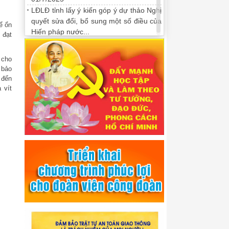
LĐLĐ tỉnh lấy ý kiến góp ý dự thảo Nghị
quyết sửa đổi, bổ sung một số điều của
ể ổn
Hiến pháp nước...
 đạt
 cho
 bảo
 đến
 vít