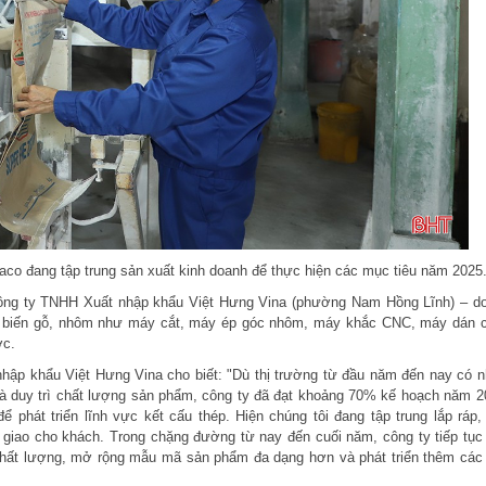
raco đang tập trung sản xuất kinh doanh để thực hiện các mục tiêu năm 2025
 Công ty TNHH Xuất nhập khẩu Việt Hưng Vina (phường Nam Hồng Lĩnh) – d
 biến gỗ, nhôm như máy cắt, máy ép góc nhôm, máy khắc CNC, máy dán 
ớc.
p khẩu Việt Hưng Vina cho biết: "Dù thị trường từ đầu năm đến nay có n
và duy trì chất lượng sản phẩm, công ty đã đạt khoảng 70% kế hoạch năm 2
phát triển lĩnh vực kết cấu thép. Hiện chúng tôi đang tập trung lắp ráp,
ộ giao cho khách. Trong chặng đường từ nay đến cuối năm, công ty tiếp tục
 chất lượng, mở rộng mẫu mã sản phẩm đa dạng hơn và phát triển thêm các 