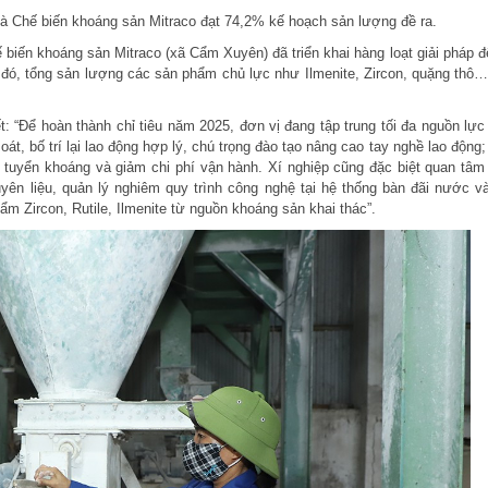
và Chế biến khoáng sản Mitraco đạt 74,2% kế hoạch sản lượng đề ra.
 biến khoáng sản Mitraco (xã Cẩm Xuyên) đã triển khai hàng loạt giải pháp đ
 đó, tổng sản lượng các sản phẩm chủ lực như Ilmenite, Zircon, quặng thô…
 “Để hoàn thành chỉ tiêu năm 2025, đơn vị đang tập trung tối đa nguồn lực
oát, bố trí lại lao động hợp lý, chú trọng đào tạo nâng cao tay nghề lao động;
uyển khoáng và giảm chi phí vận hành. Xí nghiệp cũng đặc biệt quan tâm
uyên liệu, quản lý nghiêm quy trình công nghệ tại hệ thống bàn đãi nước và
ẩm Zircon, Rutile, Ilmenite từ nguồn khoáng sản khai thác”.