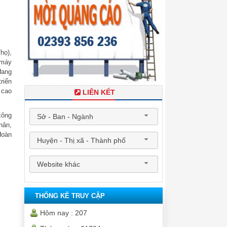
họ),
 máy
đang
riển
 cao
LIÊN KẾT
công
Sở - Ban - Ngành
hân,
đoàn
Huyện - Thị xã - Thành phố
Website khác
THỐNG KÊ TRUY CẬP
Hôm nay :
207