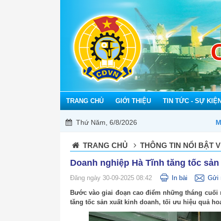
TRANG CHỦ
GIỚI THIỆU
TIN TỨC - SỰ KIỆ
Thứ Năm, 6/8/2026
Mỗi công đoàn cơ sở - Một lợi ích 
TRANG CHỦ
THÔNG TIN NỔI BẬT V
Doanh nghiệp Hà Tĩnh tăng tốc sản
Đăng ngày 30-09-2025 08:42
In bài
Gửi 
Bước vào giai đoạn cao điểm những tháng cuối
tăng tốc sản xuất kinh doanh, tối ưu hiệu quả ho