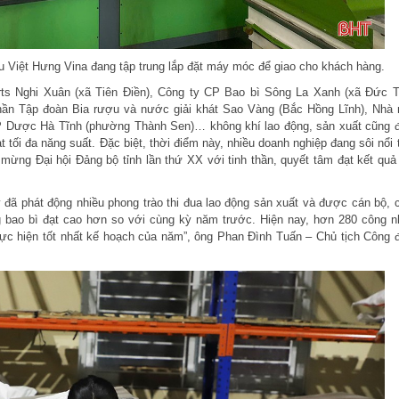
 Việt Hưng Vina đang tập trung lắp đặt máy móc để giao cho khách hàng.
ts Nghi Xuân (xã Tiên Điền), Công ty CP Bao bì Sông La Xanh (xã Đức T
hần Tập đoàn Bia rượu và nước giải khát Sao Vàng (Bắc Hồng Lĩnh), Nhà
P Dược Hà Tĩnh (phường Thành Sen)… không khí lao động, sản xuất cũng 
tối đa năng suất. Đặc biệt, thời điểm này, nhiều doanh nghiệp đang sôi nổi t
 mừng Đại hội Đảng bộ tỉnh lần thứ XX với tinh thần, quyết tâm đạt kết quả
 đã phát động nhiều phong trào thi đua lao động sản xuất và được cán bộ, 
 bao bì đạt cao hơn so với cùng kỳ năm trước. Hiện nay, hơn 280 công n
hực hiện tốt nhất kế hoạch của năm”, ông Phan Đình Tuấn – Chủ tịch Công 