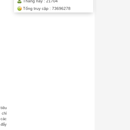
Tháng này :
21704
Tổng truy cập :
73696278
tiêu
 chỉ
 các
 đẩy