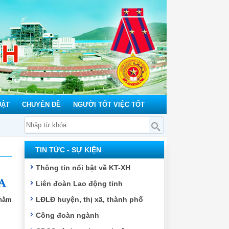
NH
UẬT
CHUYÊN ĐỀ
NGƯỜI TỐT VIỆC TỐT
TIN TỨC - SỰ KIỆN
Thông tin nổi bật về KT-XH
Liên đoàn Lao động tỉnh
LĐLĐ huyện, thị xã, thành phố
nhằm
Công đoàn ngành