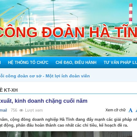
CÔNG ĐOÀN HÀ TĨ
N
HỆ THỐNG TỔ CHỨC
CHỈ ĐẠO, ĐIỀU HÀNH
TƯ VẤN PHÁP L
đoàn viên
Ề KT-XH
 xuất, kinh doanh chặng cuối năm
mail
756
Lượt xem
Xem cỡ chữ
 năm, cộng đồng doanh nghiệp Hà Tĩnh đang đẩy mạnh các giải pháp 
ạt động, phấn đấu hoàn thành cao nhất các chỉ tiêu, kế hoạch đề ra.