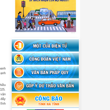
.
oanh
cạnh
hiều
025.
 vận
 đẩy
lĩnh