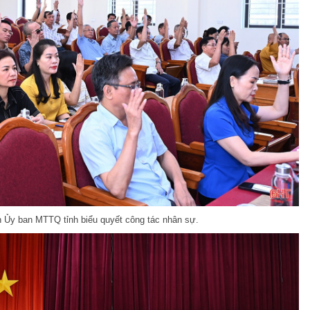
n Ủy ban MTTQ tỉnh biểu quyết công tác nhân sự.