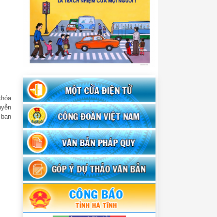
khóa
uyễn
 ban