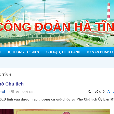
CÔNG ĐOÀN HÀ TĨ
N
HỆ THỐNG TỔ CHỨC
CHỈ ĐẠO, ĐIỀU HÀNH
TƯ VẤN PHÁP L
Mỗ
 TỈNH
hó Chủ tịch
mail
485
Lượt xem
Xem cỡ chữ
LĐLĐ tỉnh vừa được hiệp thương cử giữ chức vụ Phó Chủ tịch Ủy ban 