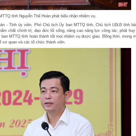
MTTQ tỉnh Nguyễn Thế Hoàn phát biểu nhận nhiệm vụ.
n - Tỉnh ủy viên, Phó Chủ tịch Ủy ban MTTQ tỉnh, Chủ tịch LĐLĐ tỉnh bà
ẩm chất chính trị, đạo đức lối sống, nâng cao năng lực công tác; phát huy 
Ủy ban MTTQ tỉnh hoàn thành tốt mọi nhiệm vụ được giao. Đồng thời, mong 
ể cơ quan và các tổ chức thành viên.