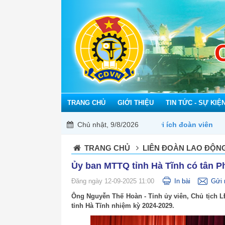
TRANG CHỦ
GIỚI THIỆU
TIN TỨC - SỰ KIỆ
Chủ nhật, 9/8/2026
TRANG CHỦ
LIÊN ĐOÀN LAO ĐỘNG
Ủy ban MTTQ tỉnh Hà Tĩnh có tân P
Đăng ngày 12-09-2025 11:00
In bài
Gửi 
Ông Nguyễn Thế Hoàn - Tỉnh ủy viên, Chủ tịch 
tỉnh Hà Tĩnh nhiệm kỳ 2024-2029.