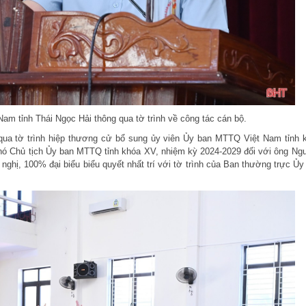
m tỉnh Thái Ngọc Hải thông qua tờ trình về công tác cán bộ.
 qua tờ trình hiệp thương cử bổ sung ủy viên Ủy ban MTTQ Việt Nam tỉnh 
Phó Chủ tịch Ủy ban MTTQ tỉnh khóa XV, nhiệm kỳ 2024-2029 đối với ông Ng
 nghị, 100% đại biểu biểu quyết nhất trí với tờ trình của Ban thường trực Ủy