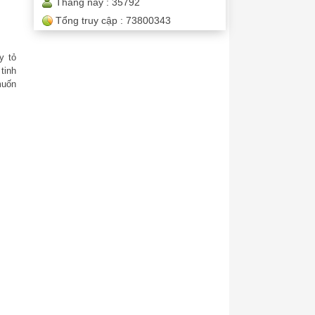
Tháng này :
35792
Tổng truy cập :
73800343
y tỏ
tinh
muốn