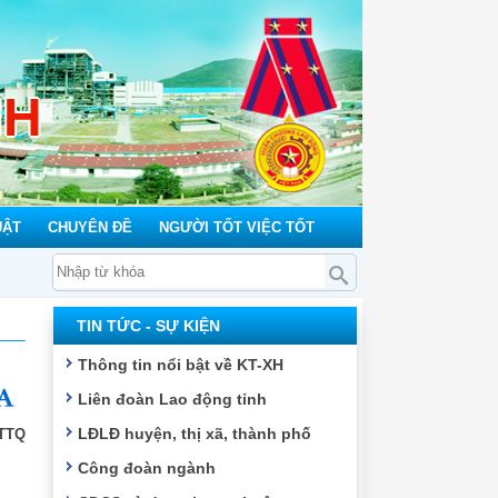
NH
UẬT
CHUYÊN ĐỀ
NGƯỜI TỐT VIỆC TỐT
i công đoàn cơ sở - Một lợi ích đoàn viên
TIN TỨC - SỰ KIỆN
Thông tin nổi bật về KT-XH
Liên đoàn Lao động tỉnh
LĐLĐ huyện, thị xã, thành phố
MTTQ
Công đoàn ngành