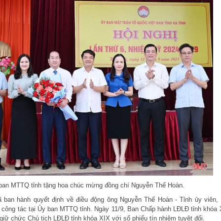
ban MTTQ tỉnh tặng hoa chúc mừng đồng chí Nguyễn Thế Hoàn.
 ban hành quyết định về điều động ông Nguyễn Thế Hoàn - Tỉnh ủy viên,
 công tác tại Ủy ban MTTQ tỉnh. Ngày 11/9, Ban Chấp hành LĐLĐ tỉnh khóa 
ữ chức Chủ tịch LĐLĐ tỉnh khóa XIX với số phiếu tín nhiệm tuyệt đối.