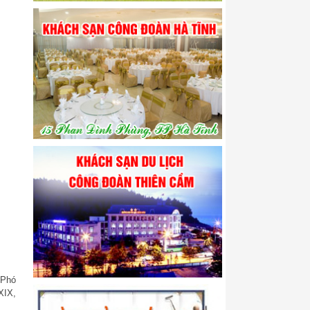
 Phó
XIX,