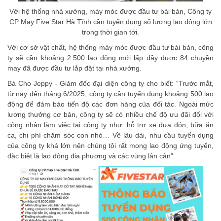
Với hệ thống nhà xưởng, máy móc được đầu tư bài bản, Công ty
CP May Five Star Hà Tĩnh cần tuyển dụng số lượng lao động lớn
trong thời gian tới.
Với cơ sở vật chất, hệ thống máy móc được đầu tư bài bản, công
ty sẽ cần khoảng 2.500 lao động mới lấp đầy được 84 chuyền
may đã được đầu tư lắp đặt tại nhà xưởng.
Bà Cho Jeppy - Giám đốc đại diện công ty cho biết: “Trước mắt,
từ nay đến tháng 6/2025, công ty cần tuyển dụng khoảng 500 lao
động để đảm bảo tiến độ các đơn hàng của đối tác. Ngoài mức
lương thưởng cơ bản, công ty sẽ có nhiều chế độ ưu đãi đối với
công nhân làm việc tại công ty như: hỗ trợ xe đưa đón, bữa ăn
ca, chi phí chăm sóc con nhỏ… Về lâu dài, nhu cầu tuyển dụng
của công ty khá lớn nên chúng tôi rất mong lao động ứng tuyển,
đặc biệt là lao động địa phương và các vùng lân cận”.