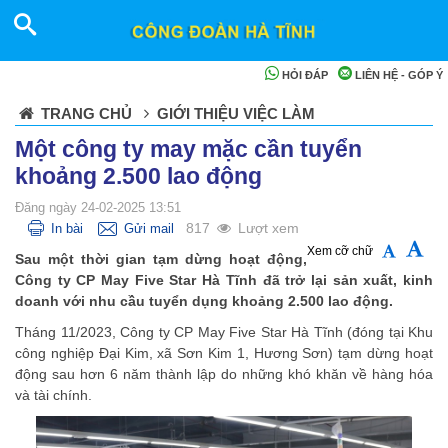
HỎI ĐÁP
LIÊN HỆ - GÓP Ý
TRANG CHỦ
GIỚI THIỆU VIỆC LÀM
Một công ty may mặc cần tuyển
khoảng 2.500 lao động
Đăng ngày 24-02-2025 13:51
817
Lượt xem
In bài
Gửi mail
Xem cỡ chữ
Sau một thời gian tạm dừng hoạt động,
Công ty CP May Five Star Hà Tĩnh đã trở lại sản xuất, kinh
doanh với nhu cầu tuyển dụng khoảng 2.500 lao động.
Tháng 11/2023, Công ty CP May Five Star Hà Tĩnh (đóng tại Khu
công nghiệp Đại Kim, xã Sơn Kim 1, Hương Sơn) tạm dừng hoạt
động sau hơn 6 năm thành lập do những khó khăn về hàng hóa
và tài chính.