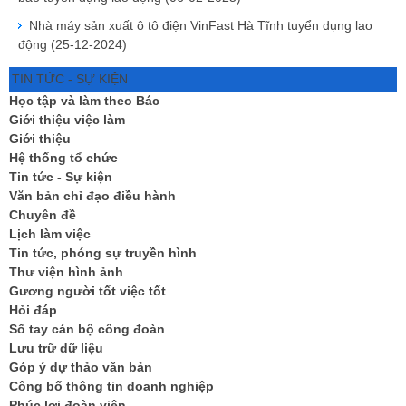
Nhà máy sản xuất ô tô điện VinFast Hà Tĩnh tuyển dụng lao
động
(25-12-2024)
TIN TỨC - SỰ KIỆN
Học tập và làm theo Bác
Giới thiệu việc làm
Giới thiệu
Hệ thống tổ chức
Tin tức - Sự kiện
Văn bản chỉ đạo điều hành
Chuyên đề
Lịch làm việc
Tin tức, phóng sự truyền hình
Thư viện hình ảnh
Gương người tốt việc tốt
Hỏi đáp
Sổ tay cán bộ công đoàn
Lưu trữ dữ liệu
Góp ý dự thảo văn bản
Công bố thông tin doanh nghiệp
Phúc lợi đoàn viên