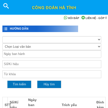
HỎI ĐÁP
LIÊN HỆ - GÓP Ý
HƯỚNG DẪN
Ngày
Số/Kí
Đính
STT
ban
Trích yếu
hiệu
kèm