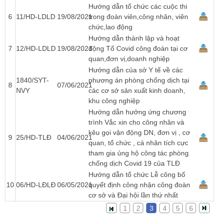
Hướng dẫn tổ chức các cuộc thi
6
11/HD-LDLD
19/08/2021
trong đoàn viên,công nhân, viên
chức,lao động
Hướng dẫn thành lập và hoạt
7
12/HD-LDLD
19/08/2021
động Tổ Covid công đoàn tại cơ
quan,đơn vị,doanh nghiệp
Hướng dẫn của sở Y tế về các
1840/SYT-
phương án phòng chống dịch tại
8
07/06/2021
NVY
các cơ sở sản xuất kinh doanh,
khu công nghiệp
Hướng dẫn hưởng ứng chương
trình Vắc xin cho công nhân và
kêu gọi vận động DN, đơn vị , cơ
9
25/HD-TLĐ
04/06/2021
quan, tổ chức , cá nhân tích cực
tham gia ủng hộ công tác phòng
chống dịch Covid 19 của TLĐ
Hướng dẫn tổ chức Lễ công bố
10
06/HD-LĐLĐ
06/05/2021
quyết định công nhận công đoàn
cơ sở và Đại hội lần thứ nhất
1
2
3
4
5
6