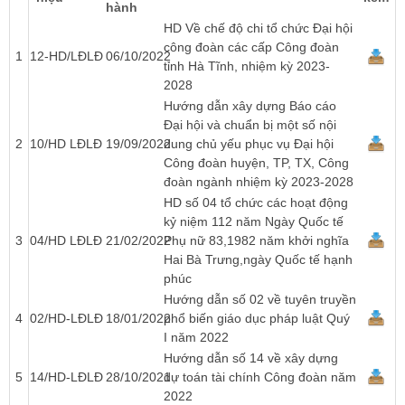
hành
HD Về chế độ chi tổ chức Đại hội
công đoàn các cấp Công đoàn
1
12-HD/LĐLĐ
06/10/2022
tỉnh Hà Tĩnh, nhiệm kỳ 2023-
2028
Hướng dẫn xây dựng Báo cáo
Đại hội và chuẩn bị một số nội
2
10/HD LĐLĐ
19/09/2022
dung chủ yếu phục vụ Đại hội
Công đoàn huyện, TP, TX, Công
đoàn ngành nhiệm kỳ 2023-2028
HD số 04 tổ chức các hoạt động
kỷ niệm 112 năm Ngày Quốc tế
3
04/HD LĐLĐ
21/02/2022
Phụ nữ 83,1982 năm khởi nghĩa
Hai Bà Trưng,ngày Quốc tế hạnh
phúc
Hướng dẫn số 02 về tuyên truyền
4
02/HD-LĐLĐ
18/01/2022
phổ biến giáo dục pháp luật Quý
I năm 2022
Hướng dẫn số 14 về xây dựng
5
14/HD-LĐLĐ
28/10/2021
dự toán tài chính Công đoàn năm
2022