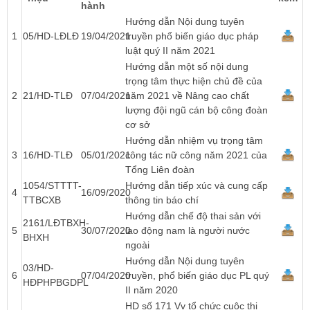
hành
Hướng dẫn Nội dung tuyên
1
05/HD-LĐLĐ
19/04/2021
truyền phổ biến giáo dục pháp
luật quý II năm 2021
Hướng dẫn một số nội dung
trọng tâm thực hiện chủ đề của
2
21/HD-TLĐ
07/04/2021
năm 2021 về Nâng cao chất
lượng đội ngũ cán bộ công đoàn
cơ sở
Hướng dẫn nhiệm vụ trọng tâm
3
16/HD-TLĐ
05/01/2021
công tác nữ công năm 2021 của
Tổng Liên đoàn
1054/STTTT-
Hướng dẫn tiếp xúc và cung cấp
4
16/09/2020
TTBCXB
thông tin báo chí
Hướng dẫn chế độ thai sản với
2161/LĐTBXH-
5
30/07/2020
lao động nam là người nước
BHXH
ngoài
Hướng dẫn Nội dung tuyên
03/HD-
6
07/04/2020
truyền, phổ biến giáo dục PL quý
HĐPHPBGDPL
II năm 2020
HD số 171 Vv tổ chức cuộc thi