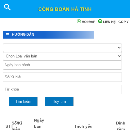
HỎI ĐÁP
LIÊN HỆ - GÓP Ý
HƯỚNG DẪN
Ngày
Số/Kí
Đính
STT
ban
Trích yếu
hiệu
kèm