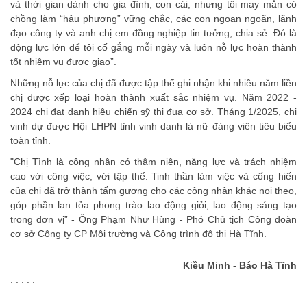
và thời gian dành cho gia đình, con cái, nhưng tôi may mắn có
chồng làm “hậu phương” vững chắc, các con ngoan ngoãn, lãnh
đạo công ty và anh chị em đồng nghiệp tin tưởng, chia sẻ. Đó là
động lực lớn để tôi cố gắng mỗi ngày và luôn nỗ lực hoàn thành
tốt nhiệm vụ được giao”.
Những nỗ lực của chị đã được tập thể ghi nhận khi nhiều năm liền
chị được xếp loại hoàn thành xuất sắc nhiệm vụ. Năm 2022 -
2024 chị đạt danh hiệu chiến sỹ thi đua cơ sở. Tháng 1/2025, chị
vinh dự được Hội LHPN tỉnh vinh danh là nữ đảng viên tiêu biểu
toàn tỉnh.
"Chị Tình là công nhân có thâm niên, năng lực và trách nhiệm
cao với công việc, với tập thể. Tinh thần làm việc và cống hiến
của chị đã trở thành tấm gương cho các công nhân khác noi theo,
góp phần lan tỏa phong trào lao động giỏi, lao động sáng tạo
trong đơn vị” - Ông Phạm Như Hùng - Phó Chủ tịch Công đoàn
cơ sở Công ty CP Môi trường và Công trình đô thị Hà Tĩnh.
Kiều Minh - Báo Hà Tĩnh
. . . . .