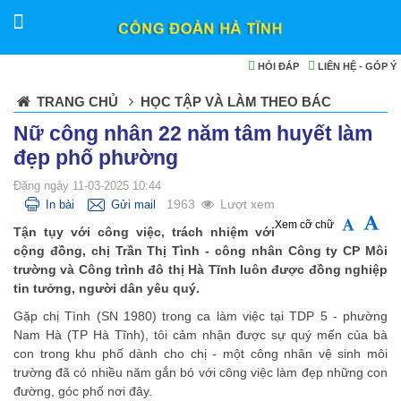
HỎI ĐÁP
LIÊN HỆ - GÓP Ý
TRANG CHỦ
HỌC TẬP VÀ LÀM THEO BÁC
Nữ công nhân 22 năm tâm huyết làm
đẹp phố phường
Đăng ngày 11-03-2025 10:44
1963
Lượt xem
In bài
Gửi mail
Xem cỡ chữ
Tận tụy với công việc, trách nhiệm với
cộng đồng, chị Trần Thị Tình - công nhân Công ty CP Môi
trường và Công trình đô thị Hà Tĩnh luôn được đồng nghiệp
tin tưởng, người dân yêu quý.
Gặp chị Tình (SN 1980) trong ca làm việc tại TDP 5 - phường
Nam Hà (TP Hà Tĩnh), tôi cảm nhận được sự quý mến của bà
con trong khu phố dành cho chị - một công nhân vệ sinh môi
trường đã có nhiều năm gắn bó với công việc làm đẹp những con
đường, góc phố nơi đây.