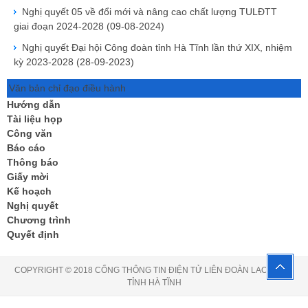
Nghị quyết 05 về đổi mới và nâng cao chất lượng TULĐTT
giai đoạn 2024-2028
(09-08-2024)
Nghị quyết Đại hội Công đoàn tỉnh Hà Tĩnh lần thứ XIX, nhiệm
kỳ 2023-2028
(28-09-2023)
Văn bản chỉ đạo điều hành
Hướng dẫn
Tài liệu họp
Công văn
Báo cáo
Thông báo
Giấy mời
Kế hoạch
Nghị quyết
Chương trình
Quyết định
COPYRIGHT © 2018 CỔNG THÔNG TIN ĐIỆN TỬ LIÊN ĐOÀN LAO ĐỘNG
TỈNH HÀ TĨNH