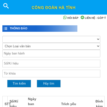
HỎI ĐÁP
LIÊN HỆ - GÓP Ý
THÔNG BÁO
Ngày
Số/Kí
Đính
STT
ban
Trích yếu
hiệu
kèm