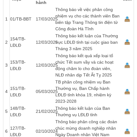
hành
Thông báo về việc phân công
nhiệm vụ cho các thành viên Ban
1
01/TB-BBT
17/03/2025
biên tập Trang Thông tin điện tử
Công đoàn Hà Tĩnh
Thông báo kết luận của Thường
154/TB-
2
12/03/2025
trực LĐLĐ tỉnh tại cuộc giao ban
LĐLĐ
Tháng 3 năm 2025
Thông báo kết quả xếp loại tổ
153/TB-
chức Tết sum vầy và các hoạt
3
12/03/2025
LĐLĐ
động chăm lo cho đoàn viên,
NLĐ nhân dịp Tết Ất Tỵ 2025
TB phân công nhiệm vụ Ban
151/TB-
Thường vụ, Ban Chấp hành
4
05/03/2025
LĐLĐ
LĐLĐ tỉnh khóa 19, nhiệm kỳ
2023-2028
148/TB-
Thông báo kết luận của Ban
5
21/02/2025
LĐLĐ
Thường vụ LĐLĐ tỉnh
Thông báo phân công các đoàn
127/TB-
chúc mừng doanh nghiệp nhân
6
02/10/2024
LĐLĐ
Ngày Doanh nhân Việt Nam