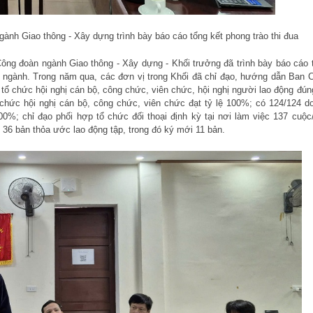
ành Giao thông - Xây dựng trình bày báo cáo tổng kết phong trào thi đua
Công đoàn ngành Giao thông - Xây dựng - Khối trưởng đã trình bày báo cáo 
n ngành. Trong năm qua, các đơn vị trong Khối đã chỉ đạo, hướng dẫn Ban 
ổ chức hội nghị cán bộ, công chức, viên chức, hội nghị người lao động đún
 chức hội nghị cán bộ, công chức, viên chức đạt tỷ lệ 100%; có 124/124 d
00%; chỉ đạo phối hợp tổ chức đối thoại định kỳ tại nơi làm việc 137 cuộc
36 bản thỏa ước lao động tập, trong đó ký mới 11 bản.