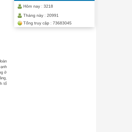
Hôm nay :
3218
Tháng này :
20991
Tổng truy cập :
73683045
đoàn
cạnh
ng ở
ăng,
h tổ