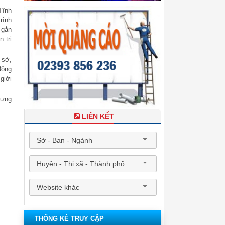
Tĩnh
rình
 gắn
 trị
 sở,
động
giới
dựng
LIÊN KẾT
Sở - Ban - Ngành
Huyện - Thị xã - Thành phố
Website khác
THỐNG KÊ TRUY CẬP