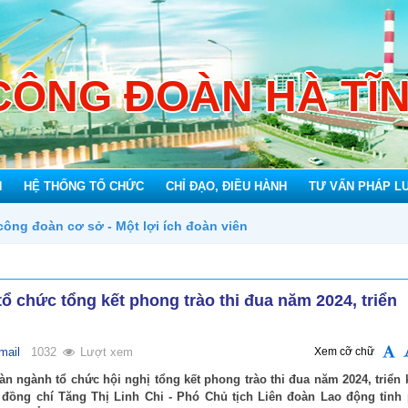
CÔNG ĐOÀN HÀ TĨ
N
HỆ THỐNG TỔ CHỨC
CHỈ ĐẠO, ĐIỀU HÀNH
TƯ VẤN PHÁP L
n viên
ổ chức tổng kết phong trào thi đua năm 2024, triển
mail
1032
Lượt xem
Xem cỡ chữ
àn ngành tổ chức hội nghị tổng kết phong trào thi đua năm 2024, triển 
 đồng chí Tăng Thị Linh Chi - Phó Chủ tịch Liên đoàn Lao động tỉnh