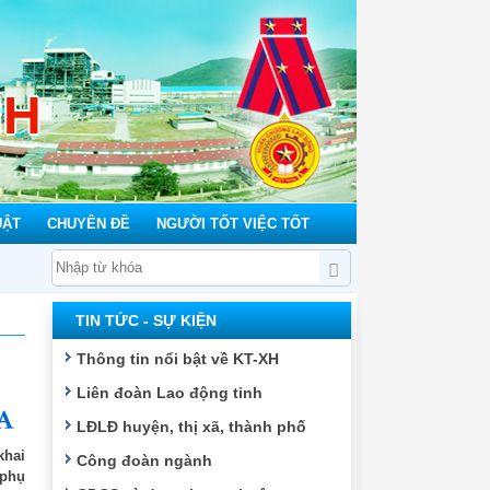
NH
UẬT
CHUYÊN ĐỀ
NGƯỜI TỐT VIỆC TỐT
TIN TỨC - SỰ KIỆN
Thông tin nổi bật về KT-XH
Liên đoàn Lao động tỉnh
LĐLĐ huyện, thị xã, thành phố
khai
Công đoàn ngành
 phụ