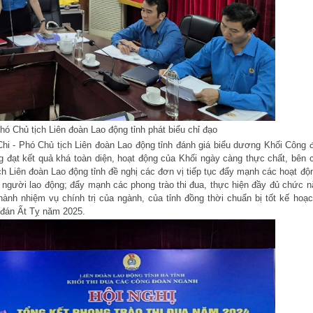
Phó Chủ tịch Liên đoàn Lao động tỉnh phát biểu chỉ đạo
 Chi - Phó Chủ tịch Liên đoàn Lao động tỉnh đánh giá biểu dương Khối Công 
g đạt kết quả khá toàn diện, hoạt động của Khối ngày càng thực chất, bên 
ch Liên đoàn Lao động tỉnh đề nghị các đơn vị tiếp tục đẩy mạnh các hoạt độ
người lao động; đẩy mạnh các phong trào thi đua, thực hiện đầy đủ chức n
nh nhiệm vụ chính trị của ngành, của tỉnh đồng thời chuẩn bị tốt kế hoạc
 đán Ất Tỵ năm 2025.