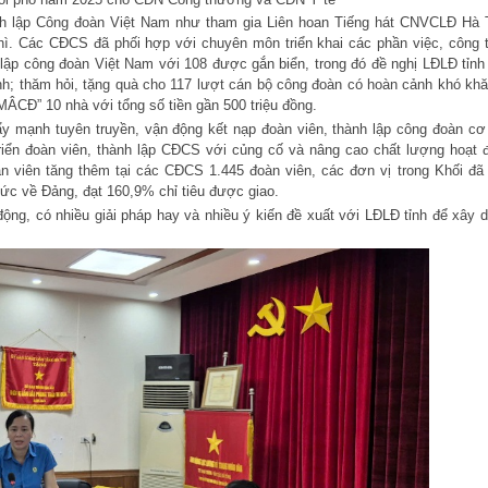
h lập Công đoàn Việt Nam như tham gia Liên hoan Tiếng hát CNVCLĐ Hà 
ì. Các CĐCS đã phối hợp với chuyên môn triển khai các phần việc, công t
p công đoàn Việt Nam với 108 được gắn biển, trong đó đề nghị LĐLĐ tỉnh
nh; thăm hỏi, tặng quà cho 117 lượt cán bộ công đoàn có hoàn cảnh khó khăn
MÂCĐ” 10 nhà với tổng số tiền gần 500 triệu đồng.
ẩy mạnh tuyên truyền, vận động kết nạp đoàn viên, thành lập công đoàn cơ
triển đoàn viên, thành lập CĐCS với củng cố và nâng cao chất lượng hoạt 
 viên tăng thêm tại các CĐCS 1.445 đoàn viên, các đơn vị trong Khối đã 
hức về Đảng, đạt 160,9% chỉ tiêu được giao.
 động, có nhiều giải pháp hay và nhiều ý kiến đề xuất với LĐLĐ tỉnh để xây 