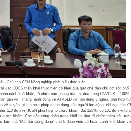
i - Chủ tịch CĐN Nông nghiệp phát biểu thảo luận
chỉ đạo CĐCS triển khai thực hiện có hiệu quả quy chế dân chủ cơ sở; phối
 hoàn cảnh khó khăn, tổ chức các phong trào thi đua trong CNVCLĐ... 100%
 nhân gắn với Tháng hành động về ATVSLĐ với nội dung ý nghĩa, phù hợp h
bảo vệ quyền lợi ích hợp pháp chính đáng của người lao động; chỉ đạo các 
ể như 110 đơn vị HCSN phối hợp tổ chức khám, đạt 125%, có 131 đơn vị tổ 
 được khám. Các cấp công đoàn trong khối thi đua tổ chức thăm hỏi, trợ 
ỗ trợ làm nhà “Mái ấm Công đoàn” cho 5 đoàn viên có hoàn cảnh khó khăn vớ