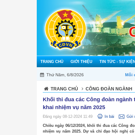
TRANG CHỦ
GIỚI THIỆU
TIN TỨC - SỰ KIỆ
Thứ Năm, 6/8/2026
Mỗi công đoàn cơ sở - Một lợi ích đoà
TRANG CHỦ
CÔNG ĐOÀN NGÀNH
Khối thi đua các Công đoàn ngành t
khai nhiệm vụ năm 2025
Đăng ngày 08-12-2024 11:49
In bài
Gửi 
Chiều ngày 06/12/2024, khối thi đua các Công đo
nhiệm vụ năm 2025. Dự và chỉ đạo hội nghị có