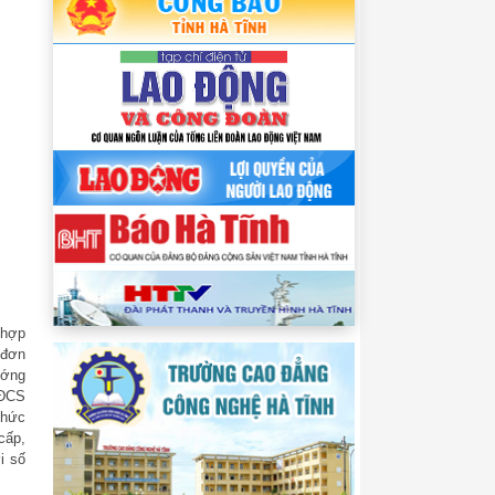
 hợp
 đơn
ướng
CĐCS
chức
cấp,
i số