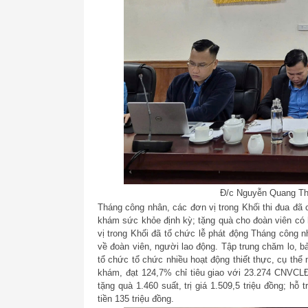
Đ/c Nguyễn Quang Thá
Tháng công nhân, các đơn vị trong Khối thi đua đã 
khám sức khỏe định kỳ; tặng quà cho đoàn viên có
vị trong Khối đã tổ chức lễ phát động Tháng công
về đoàn viên, người lao động. Tập trung chăm lo, 
tổ chức tổ chức nhiều hoạt động thiết thực, cụ th
khám, đạt 124,7% chỉ tiêu giao với 23.274 CNVCLĐ
tặng quà 1.460 suất, trị giá 1.509,5 triệu đồng; h
tiền 135 triệu đồng.