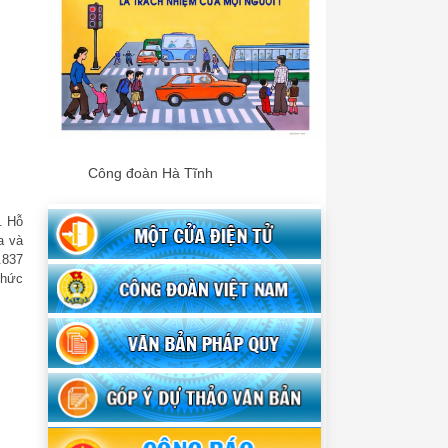
Công đoàn Hà Tĩnh
. Hỗ
a và
.837
chức