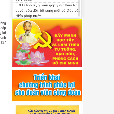
LĐLĐ tỉnh lấy ý kiến góp ý dự thảo Nghị
quyết sửa đổi, bổ sung một số điều của
Hiến pháp nước...
tổng
Chấp
g kế
oanh
/127