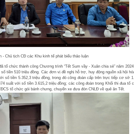
- Chủ tịch CĐ các Khu kinh tế phát biểu thảo luận
 đã tổ chức thành công Chương trình “Tết Sum vầy - Xuân chia sẻ” năm 2024
ố tiền 510 triệu đồng. Các đơn vị đề nghị hỗ trợ, huy động nguồn xã hội hó
i số tiền 5.352,3 triệu đồng, trong đó công đoàn cấp trên trực tiếp cơ sở 1
74 suất với số tiền 3.615,2 triệu đồng; các công đoàn trong Khối thi đua tổ 
 CĐCS tổ chức gói bánh chưng, chuyến xe đưa đón CNLĐ về quê ăn Tết.