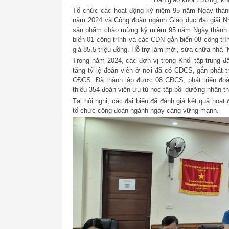
Tổ chức các hoạt động kỷ niệm 95 năm Ngày thàn
năm 2024 và Công đoàn ngành Giáo dục đạt giải Nh
sản phẩm chào mừng kỷ miệm 95 năm Ngày thành lậ
biển 01 công trình và các CĐN gắn biển 08 công trì
giá 85,5 triệu đồng. Hỗ trợ làm mới, sửa chữa nhà “
Trong năm 2024, các đơn vị trong Khối tập trung đ
tăng tỷ lệ đoàn viên ở nơi đã có CĐCS, gắn phát 
CĐCS. Đã thành lập được 08 CĐCS, phát triển đoàn
thiệu 354 đoàn viên ưu tú học tập bồi dưỡng nhận t
Tại hội nghị, các đại biểu đã đánh giá kết quả hoạt
tổ chức công đoàn ngành ngày càng vững mạnh.