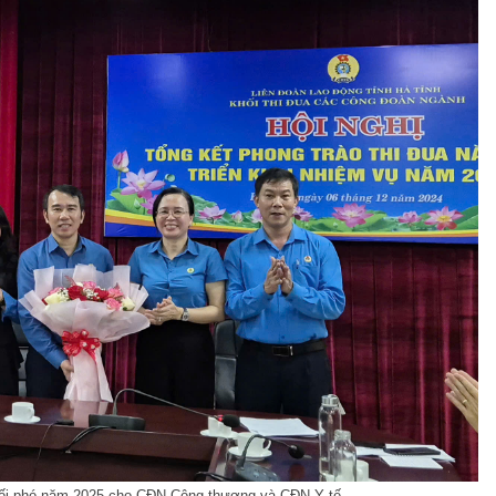
khối phó năm 2025 cho CĐN Công thương và CĐN Y tế