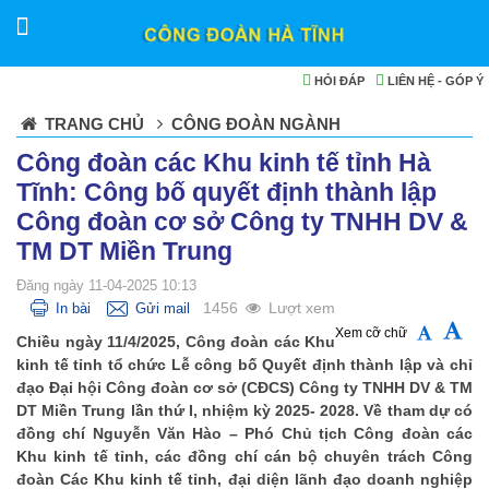
HỎI ĐÁP
LIÊN HỆ - GÓP Ý
TRANG CHỦ
CÔNG ĐOÀN NGÀNH
Công đoàn các Khu kinh tế tỉnh Hà
Tĩnh: Công bố quyết định thành lập
Công đoàn cơ sở Công ty TNHH DV &
TM DT Miền Trung
Đăng ngày 11-04-2025 10:13
1456
Lượt xem
In bài
Gửi mail
Xem cỡ chữ
Chiều ngày 11/4/2025, Công đoàn các Khu
kinh tế tỉnh tổ chức Lễ công bố Quyết định thành lập và chỉ
đạo Đại hội Công đoàn cơ sở (CĐCS) Công ty TNHH DV & TM
DT Miền Trung lần thứ I, nhiệm kỳ 2025- 2028. Về tham dự có
đồng chí Nguyễn Văn Hào – Phó Chủ tịch Công đoàn các
Khu kinh tế tỉnh, các đồng chí cán bộ chuyên trách Công
đoàn Các Khu kinh tế tỉnh, đại diện lãnh đạo doanh nghiệp