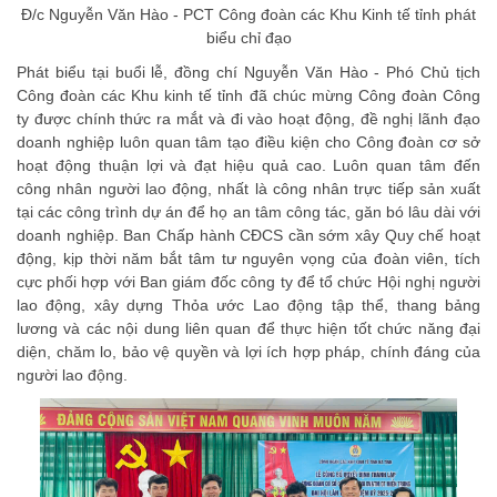
Đ/c Nguyễn Văn Hào - PCT Công đoàn các Khu Kinh tế tỉnh phát
biểu chỉ đạo
Phát biểu tại buổi lễ, đồng chí Nguyễn Văn Hào - Phó Chủ tịch
Công đoàn các Khu kinh tế tỉnh đã chúc mừng Công đoàn Công
ty được chính thức ra mắt và đi vào hoạt động, đề nghị lãnh đạo
doanh nghiệp luôn quan tâm tạo điều kiện cho Công đoàn cơ sở
hoạt động thuận lợi và đạt hiệu quả cao. Luôn quan tâm đến
công nhân người lao động, nhất là công nhân trực tiếp sản xuất
tại các công trình dự án để họ an tâm công tác, găn bó lâu dài với
doanh nghiệp. Ban Chấp hành CĐCS cần sớm xây Quy chế hoạt
động, kịp thời năm bắt tâm tư nguyên vọng của đoàn viên, tích
cực phối hợp với Ban giám đốc công ty để tổ chức Hội nghị người
lao động, xây dựng Thỏa ước Lao động tập thể, thang bảng
lương và các nội dung liên quan để thực hiện tốt chức năng đại
diện, chăm lo, bảo vệ quyền và lợi ích hợp pháp, chính đáng của
người lao động.