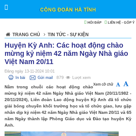
HỎI ĐÁP
LIÊN HỆ - GÓP Ý
TRANG CHỦ
TIN TỨC - SỰ KIỆN
Huyện Kỳ Anh: Các hoạt động chào
mừng kỷ niệm 42 năm Ngày Nhà giáo
Việt Nam 20/11
Đăng ngày 13-11-2024 10:01
879
Lượt xem
In bài
Gửi mail
Xem cỡ chữ
Nằm trong chuỗi các hoạt động chào
mừng kỷ niệm 42 năm Ngày Nhà giáo Việt Nam (20/11/1982 -
20/11/2024), Liên đoàn Lao động huyện Kỳ Anh đã tổ chức
giải bóng chuyền khối trường học và tổ chức giao, lưu gặp
nhân dịp kỷ niệm 42 năm Ngày Nhà giáo Việt Nam 20/11 và 65
năm Ngày thành lập Phòng Giáo dục và Đào tạo huyện Kỳ
Anh.