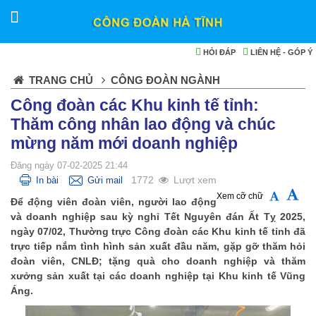
HỎI ĐÁP
LIÊN HỆ - GÓP Ý
TRANG CHỦ
CÔNG ĐOÀN NGÀNH
Công đoàn các Khu kinh tế tỉnh:
Thăm công nhân lao động và chúc
mừng năm mới doanh nghiệp
Đăng ngày 07-02-2025 21:44
1772
Lượt xem
In bài
Gửi mail
Xem cỡ chữ
Để động viên đoàn viên, người lao động
và doanh nghiệp sau kỳ nghỉ Tết Nguyên đán Ất Tỵ 2025,
ngày 07/02, Thường trực Công đoàn các Khu kinh tế tỉnh đã
trực tiếp nắm tình hình sản xuất đầu năm, gặp gỡ thăm hỏi
đoàn viên, CNLĐ; tặng quà cho doanh nghiệp và thăm
xưởng sản xuất tại các doanh nghiệp tại Khu kinh tế Vũng
Áng.