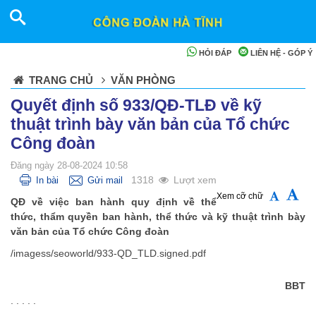
HỎI ĐÁP
LIÊN HỆ - GÓP Ý
TRANG CHỦ
VĂN PHÒNG
Quyết định số 933/QĐ-TLĐ về kỹ
thuật trình bày văn bản của Tổ chức
Công đoàn
Đăng ngày 28-08-2024 10:58
1318
Lượt xem
In bài
Gửi mail
Xem cỡ chữ
QĐ về việc ban hành quy định về thể
thức, thẩm quyền ban hành, thể thức và kỹ thuật trình bày
văn bản của Tổ chức Công đoàn
/imagess/seoworld/933-QD_TLD.signed.pdf
BBT
. . . . .