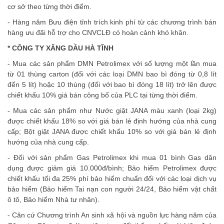
cơ sở theo từng thời điểm.
- Hàng năm Bưu điện tỉnh trích kinh phí từ các chương trình bán
hàng ưu đãi hỗ trợ cho CNVCLĐ có hoàn cảnh khó khăn.
* CÔNG TY XĂNG DẦU HÀ TĨNH
- Mua các sản phẩm DMN Petrolimex với số lượng một lần mua
từ 01 thùng carton (đối với các loại DMN bao bì đóng từ 0,8 lít
đến 5 lít) hoặc 10 thùng (đối với bao bì đóng 18 lít) trở lên được
chiết khấu 10% giá bán công bố của PLC tại từng thời điểm.
- Mua các sản phẩm như Nước giặt JANA màu xanh (loại 2kg)
được chiết khấu 18% so với giá bán lẻ định hướng của nhà cung
cấp; Bột giặt JANA được chiết khấu 10% so với giá bán lẻ định
hướng của nhà cung cấp.
- Đối với sản phẩm Gas Petrolimex khi mua 01 bình Gas dân
dụng được giảm giá 10.000đ/bình; Bảo hiểm Petrolimex được
chiết khấu tối đa 25% phí bảo hiểm chuẩn đối với các loại dịch vụ
bảo hiểm (Bảo hiểm Tai nạn con người 24/24, Bảo hiểm vật chất
ô tô, Bảo hiểm Nhà tư nhân).
- Căn cứ Chương trình An sinh xã hội và nguồn lực hàng năm của