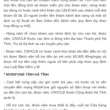
sức khỏe cho cán bộ chuyên trách công đoàn Hà Tĩnh mỗi năm
một lần; đồng thời sẽ khám miễn phí cho đoàn viên, công nhân
lao động có hoàn cảnh khó khăn (do LĐLĐ tỉnh xác nhận) mỗi đợt
khám tối đa 10 người (miễn tiền khám bệnh lâm sàng và một số
dịch vụ kỹ thuật do Ban Giám đốc bệnh viện quy định tùy theo
hợp đồng cụ thể).
- Hàng năm tổ chức khám sức khỏe định kỳ cho cán bộ, đoàn
viên, CNVCLĐ thuộc các đơn vị đóng trên địa bàn Thành phố Hà
Tĩnh, Thị xã Kỳ Anh và các huyện phụ cận.
- Đoàn viên, CNVCLĐ có hoàn cảnh khó khăn khi đến điều trị nội
trú được Bệnh viện hỗ trợ tiền ăn với mức 65.000 đồng/ngày và
được hỗ trợ tiền nộp thêm ngoài số tiền phải nộp theo quy định
của Luật Bảo hiểm y tế.
* MOBIFONE TỈNH HÀ TĨNH
- Cam kết cung cấp các gói cước trả sau, trả trước và tư vấn
chuyển đến mạng MobiFone giữ nguyên số điện thoại với nhiều
ưu đãi cho cán bộ, đoàn viên, CNVCLĐ thuộc Công đoàn Hà Tĩnh
quản lý.
- Hỗ trợ cán bộ, đoàn viên mua thiết bị đầu cuối tại Cửa hàng