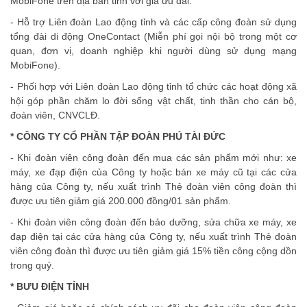
MobiFone trên địa bàn tỉnh với giá ưu đãi.
- Hỗ trợ Liên đoàn Lao động tỉnh và các cấp công đoàn sử dụng
tổng đài di động OneContact (Miễn phí gọi nội bộ trong một cơ
quan, đơn vị, doanh nghiệp khi người dùng sử dụng mạng
MobiFone).
- Phối hợp với Liên đoàn Lao động tỉnh tổ chức các hoạt động xã
hội góp phần chăm lo đời sống vật chất, tinh thần cho cán bộ,
đoàn viên, CNVCLĐ.
* CÔNG TY CỔ PHẦN TẬP ĐOÀN PHÚ TÀI ĐỨC
- Khi đoàn viên công đoàn đến mua các sản phẩm mới như: xe
máy, xe đạp điện của Công ty hoặc bán xe máy cũ tại các cửa
hàng của Công ty, nếu xuất trình Thẻ đoàn viên công đoàn thì
được ưu tiên giảm giá 200.000 đồng/01 sản phẩm.
- Khi đoàn viên công đoàn đến bảo dưỡng, sửa chữa xe máy, xe
đạp điện tại các cửa hàng của Công ty, nếu xuất trình Thẻ đoàn
viên công đoàn thì được ưu tiên giảm giá 15% tiền công cộng dồn
trong quý.
* BƯU ĐIỆN TỈNH