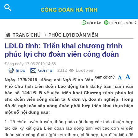
HỎI ĐÁP
LIÊN HỆ - GÓP Ý
TRANG CHỦ
PHÚC LỢI ĐOÀN VIÊN
LĐLĐ tỉnh: Triển khai chương trình
phúc lợi cho đoàn viên công đoàn
Đăng ngày 17-05-2019 14:58
2312
Lượt xem
In bài
Gửi mail
Xem cỡ chữ
Ngày 17/5/2019, đồng chí Ngô Đình Vân,
Phó Chủ tịch Liên đoàn Lao động tỉnh đã ký ban hành văn
bản số 144/LĐLĐ về việc triển khai Chương trình phúc lợi
cho đoàn viên công đoàn tại 6 đơn vị, doanh nghiệp. Trong
đó đề nghị các cấp công đoàn phối hợp triển khai thực hiện
một số nội dung sau:
1. Tổ chức tuyên truyền, thông báo nội dung các thỏa thuận hợp
tác đã ký kết giữa Liên đoàn lao động tỉnh với các đơn vị đến
đoàn viên công đoàn (gửi kèm theo); phối hợp, tạo điều kiện để