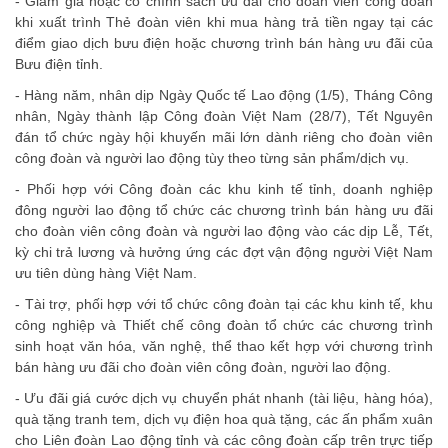
- Giảm giá hoặc có chính sách ưu đãi cho đoàn viên công đoàn
khi xuất trình Thẻ đoàn viên khi mua hàng trả tiền ngay tại các
điểm giao dịch bưu điện hoặc chương trình bán hàng ưu đãi của
Bưu điện tỉnh.
- Hàng năm, nhân dịp Ngày Quốc tế Lao động (1/5), Tháng Công
nhân, Ngày thành lập Công đoàn Việt Nam (28/7), Tết Nguyên
đán tổ chức ngày hội khuyến mãi lớn dành riêng cho đoàn viên
công đoàn và người lao động tùy theo từng sản phẩm/dịch vụ.
- Phối hợp với Công đoàn các khu kinh tế tỉnh, doanh nghiệp
đông người lao động tổ chức các chương trình bán hàng ưu đãi
cho đoàn viên công đoàn và người lao động vào các dịp Lễ, Tết,
kỳ chi trả lương và hưởng ứng các đợt vận động người Việt Nam
ưu tiên dùng hàng Việt Nam.
- Tài trợ, phối hợp với tổ chức công đoàn tại các khu kinh tế, khu
công nghiệp và Thiết chế công đoàn tổ chức các chương trình
sinh hoạt văn hóa, văn nghệ, thể thao kết hợp với chương trình
bán hàng ưu đãi cho đoàn viên công đoàn, người lao động.
- Ưu đãi giá cước dịch vụ chuyển phát nhanh (tài liệu, hàng hóa),
quà tặng tranh tem, dịch vụ điện hoa quà tặng, các ấn phẩm xuân
cho Liên đoàn Lao động tỉnh và các công đoàn cấp trên trực tiếp