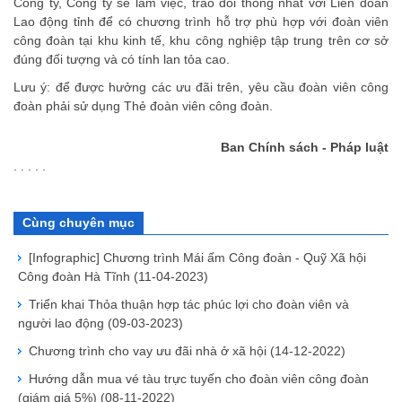
Công ty, Công ty sẽ làm việc, trao đổi thống nhất với Liên đoàn
Lao động tỉnh để có chương trình hỗ trợ phù hợp với đoàn viên
công đoàn tại khu kinh tế, khu công nghiệp tập trung trên cơ sở
đúng đối tượng và có tính lan tỏa cao.
Lưu ý: để được hưởng các ưu đãi trên, yêu cầu đoàn viên công
đoàn phải sử dụng Thẻ đoàn viên công đoàn.
Ban Chính sách - Pháp luật
. . . . .
Cùng chuyên mục
[Infographic] Chương trình Mái ấm Công đoàn - Quỹ Xã hội
Công đoàn Hà Tĩnh
(11-04-2023)
Triển khai Thỏa thuận hợp tác phúc lợi cho đoàn viên và
người lao động
(09-03-2023)
Chương trình cho vay ưu đãi nhà ở xã hội
(14-12-2022)
Hướng dẫn mua vé tàu trực tuyến cho đoàn viên công đoàn
(giám giá 5%)
(08-11-2022)