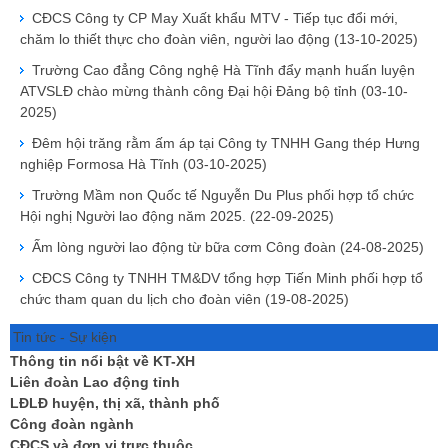
CĐCS Công ty CP May Xuất khẩu MTV - Tiếp tục đổi mới,
chăm lo thiết thực cho đoàn viên, người lao động
(13-10-2025)
Trường Cao đẳng Công nghệ Hà Tĩnh đẩy mạnh huấn luyện
ATVSLĐ chào mừng thành công Đại hội Đảng bộ tỉnh
(03-10-
2025)
Đêm hội trăng rằm ấm áp tại Công ty TNHH Gang thép Hưng
nghiệp Formosa Hà Tĩnh
(03-10-2025)
Trường Mầm non Quốc tế Nguyễn Du Plus phối hợp tổ chức
Hội nghị Người lao động năm 2025.
(22-09-2025)
Ấm lòng người lao động từ bữa cơm Công đoàn
(24-08-2025)
CĐCS Công ty TNHH TM&DV tổng hợp Tiến Minh phối hợp tổ
chức tham quan du lịch cho đoàn viên
(19-08-2025)
Tin tức - Sự kiện
Thông tin nổi bật về KT-XH
Liên đoàn Lao động tỉnh
LĐLĐ huyện, thị xã, thành phố
Công đoàn ngành
CĐCS và đơn vị trực thuộc