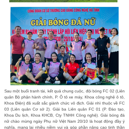
Sau một buổi tranh tài, kết quả chung cuộc, đội bóng FC 02 (Liên
quân Bộ phận hành chính, P. Ô tô xe máy, Khoa công nghệ ô tô,
Khoa Điện) đã xuất sắc giành chức vô địch. Giải nhì thuộc về FC
03 (Liên quân Cơ sở 2). Giải ba Liên quân FC 01 (P. Đào tạo,
Khoa Du lịch, Khoa KHCB, Cty TNHH Công nghệ). Giải bóng đá
nữ chào mừng ngày Phụ nữ Việt Nam 20/10 là hoạt động đầy ý
nghĩa, mang lại nhiều niềm vui và góp phần nâng cao tinh thần