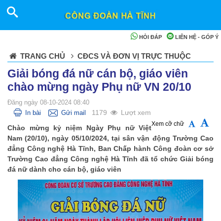
HỎI ĐÁP
LIÊN HỆ - GÓP Ý
TRANG CHỦ
CĐCS VÀ ĐƠN VỊ TRỰC THUỘC
Giải bóng đá nữ cán bộ, giáo viên
chào mừng ngày Phụ nữ VN 20/10
Đăng ngày 08-10-2024 08:40
1179
Lượt xem
In bài
Gửi mail
Xem cỡ chữ
Chào mừng kỷ niệm Ngày Phụ nữ Việt
Nam (20/10), ngày 05/10/2024, tại sân vận động Trường Cao
đẳng Công nghệ Hà Tĩnh, Ban Chấp hành Công đoàn cơ sở
Trường Cao đẳng Công nghệ Hà Tĩnh đã tổ chức Giải bóng
đá nữ dành cho cán bộ, giáo viên