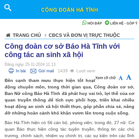
HỎI ĐÁP
LIÊN HỆ - GÓP Ý
TRANG CHỦ
CĐCS VÀ ĐƠN VỊ TRỰC THUỘC
Công đoàn cơ sở Báo Hà Tĩnh với
công tác an sinh xã hội
Đăng ngày 25-11-2024 11:13
1439
Lượt xem
In bài
Gửi mail
Xem cỡ chữ
Bên cạnh tham mưu thực hiện tốt hoạt
động chuyên môn, trong thời gian qua, Công đoàn cơ sở,
Ban Nữ công Báo Hà Tĩnh đã phát huy vai trò, lợi thế của cơ
quan truyền thông để tích cực phối hợp, triển khai nhiều
hoạt động an sinh xã hội thiết thực, góp phần chia sẻ, nâng
đỡ những hoàn cảnh khó khăn vươn lên trong cuộc sống.
Báo Hà Tĩnh hiện có 56 cán bộ, phóng viên; trong đó, 27 nữ. Cơ
quan Báo thực hiện công tác tuyên truyền, thông tin các chủ
trương, chính sách, nhiệm vụ chính trị, các sự kiện trên các lĩnh