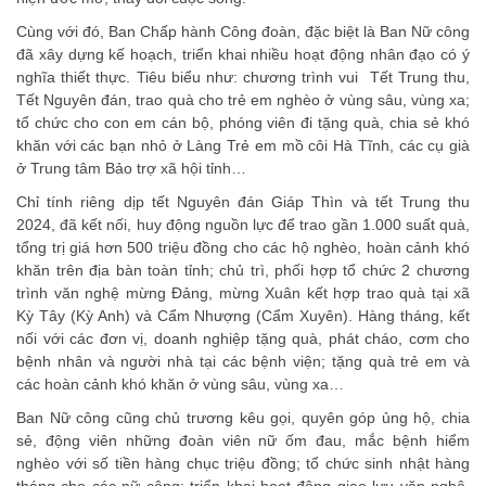
Cùng với đó, Ban Chấp hành Công đoàn, đặc biệt là Ban Nữ công
đã xây dựng kế hoạch, triển khai nhiều hoạt động nhân đạo có ý
nghĩa thiết thực. Tiêu biểu như: chương trình vui Tết Trung thu,
Tết Nguyên đán, trao quà cho trẻ em nghèo ở vùng sâu, vùng xa;
tổ chức cho con em cán bộ, phóng viên đi tặng quà, chia sẻ khó
khăn với các bạn nhỏ ở Làng Trẻ em mồ côi Hà Tĩnh, các cụ già
ở Trung tâm Bảo trợ xã hội tỉnh…
Chỉ tính riêng dịp tết Nguyên đán Giáp Thìn và tết Trung thu
2024, đã kết nối, huy động nguồn lực để trao gần 1.000 suất quà,
tổng trị giá hơn 500 triệu đồng cho các hộ nghèo, hoàn cảnh khó
khăn trên địa bàn toàn tỉnh; chủ trì, phối hợp tổ chức 2 chương
trình văn nghệ mừng Đảng, mừng Xuân kết hợp trao quà tại xã
Kỳ Tây (Kỳ Anh) và Cẩm Nhượng (Cẩm Xuyên). Hàng tháng, kết
nối với các đơn vị, doanh nghiệp tặng quà, phát cháo, cơm cho
bệnh nhân và người nhà tại các bệnh viện; tặng quà trẻ em và
các hoàn cảnh khó khăn ở vùng sâu, vùng xa…
Ban Nữ công cũng chủ trương kêu gọi, quyên góp ủng hộ, chia
sẻ, động viên những đoàn viên nữ ốm đau, mắc bệnh hiểm
nghèo với số tiền hàng chục triệu đồng; tổ chức sinh nhật hàng
tháng cho các nữ công; triển khai hoạt động giao lưu văn nghệ,