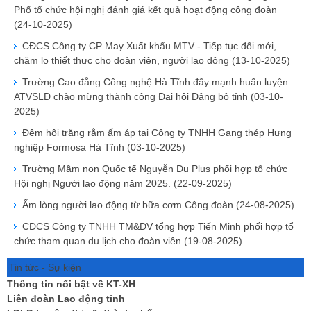
Phố tổ chức hội nghị đánh giá kết quả hoạt động công đoàn
(24-10-2025)
CĐCS Công ty CP May Xuất khẩu MTV - Tiếp tục đổi mới,
chăm lo thiết thực cho đoàn viên, người lao động
(13-10-2025)
Trường Cao đẳng Công nghệ Hà Tĩnh đẩy mạnh huấn luyện
ATVSLĐ chào mừng thành công Đại hội Đảng bộ tỉnh
(03-10-
2025)
Đêm hội trăng rằm ấm áp tại Công ty TNHH Gang thép Hưng
nghiệp Formosa Hà Tĩnh
(03-10-2025)
Trường Mầm non Quốc tế Nguyễn Du Plus phối hợp tổ chức
Hội nghị Người lao động năm 2025.
(22-09-2025)
Ấm lòng người lao động từ bữa cơm Công đoàn
(24-08-2025)
CĐCS Công ty TNHH TM&DV tổng hợp Tiến Minh phối hợp tổ
chức tham quan du lịch cho đoàn viên
(19-08-2025)
Tin tức - Sự kiện
Thông tin nổi bật về KT-XH
Liên đoàn Lao động tỉnh