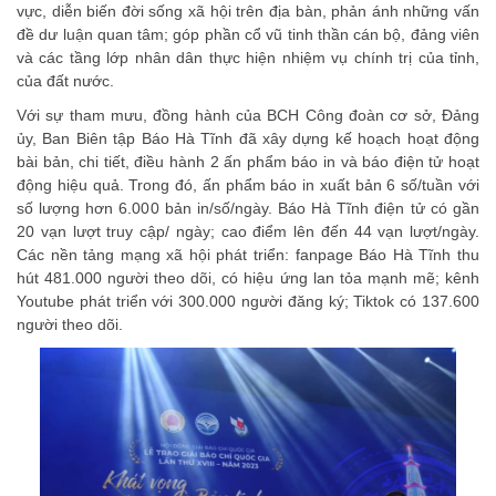
vực, diễn biến đời sống xã hội trên địa bàn, phản ánh những vấn
đề dư luận quan tâm; góp phần cổ vũ tinh thần cán bộ, đảng viên
và các tầng lớp nhân dân thực hiện nhiệm vụ chính trị của tỉnh,
của đất nước.
Với sự tham mưu, đồng hành của BCH Công đoàn cơ sở, Đảng
ủy, Ban Biên tập Báo Hà Tĩnh đã xây dựng kế hoạch hoạt động
bài bản, chi tiết, điều hành 2 ấn phẩm báo in và báo điện tử hoạt
động hiệu quả. Trong đó, ấn phẩm báo in xuất bản 6 số/tuần với
số lượng hơn 6.000 bản in/số/ngày. Báo Hà Tĩnh điện tử có gần
20 vạn lượt truy cập/ ngày; cao điểm lên đến 44 vạn lượt/ngày.
Các nền tảng mạng xã hội phát triển: fanpage Báo Hà Tĩnh thu
hút 481.000 người theo dõi, có hiệu ứng lan tỏa mạnh mẽ; kênh
Youtube phát triển với 300.000 người đăng ký; Tiktok có 137.600
người theo dõi.