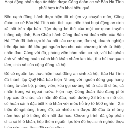
Hoạt động nhân đạo từ thiện được Công đoàn cơ sở Báo Hà Tĩnh
phối hợp triển khai hiệu quả
Bên cạnh đồng hành thực hiện tốt nhiệm vụ chuyên môn, Công
đoàn cơ sở Báo Hà Tĩnh còn tích cực triển khai hoạt động an sinh
xã hội trên địa bàn. Tận dụng lợi thế của một cơ quan truyền
thông cấp tỉnh, Ban Chấp hành Công đoàn và đoàn viên của Báo
Hà Tĩnh đã tích cực khâu nối các cơ quan, đơn vị, doanh nghiệp
trên địa bàn để kêu gọi nguồn lực cho các chương trình từ thiện,
nhân đạo. Cùng với đó, phóng viên bám nắm cơ sở, viết bài phản
ánh về những hoàn cảnh khó khăn nhằm lan tỏa, thu hút sự quan
tâm, chia sẻ của cộng đồng xã hội.
Để có nguồn lực thực hiện hoạt động an sinh xã hội, Báo Hà Tĩnh
đã thành lập Quỹ Nhà báo Biện Nhung với nguồn đóng góp hàng
tháng từ cán bộ, phóng viên; kêu gọi sự ủng hộ từ các tổ chức, cá
nhân trong và ngoài nước. Hiện nay, Công đoàn Báo đang phối
hợp các tổ chức, cá nhân đỡ đầu, nuôi dưỡng 23 trẻ em mồ côi,
có hoàn cảnh đặc biệt khó khăn với mức hỗ trợ từ 500 nghìn - 2,5
triệu đồng/tháng, trong đó, có nhiều em được đỡ đầu từ những
năm học phổ thông đến hết đại học. Chương trình đã góp phần
chia sẻ khó khăn, tiếp thêm nguồn lực lớn để học sinh nghèo thực
hiện ước mơ, thay đổi cuộc sống.