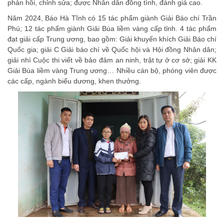
phản hồi, chỉnh sửa; được Nhân dân đồng tình, đánh giá cao.
Năm 2024, Báo Hà Tĩnh có 15 tác phẩm giành Giải Báo chí Trần
Phú; 12 tác phẩm giành Giải Búa liềm vàng cấp tỉnh. 4 tác phẩm
đạt giải cấp Trung ương, bao gồm: Giải khuyến khích Giải Báo chí
Quốc gia; giải C Giải báo chí về Quốc hội và Hội đồng Nhân dân;
giải nhì Cuộc thi viết về bảo đảm an ninh, trật tự ở cơ sở; giải KK
Giải Búa liềm vàng Trung ương… Nhiều cán bộ, phóng viên được
các cấp, ngành biểu dương, khen thưởng.