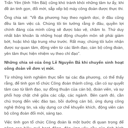
Trấn Yên (tỉnh Yên Bái) cũng khó tránh khỏi những tâm tư ấy, khi
đề án tinh gọn, đổi mới, sắp xếp bộ máy công đoàn được thực thi.
Ông chia sẻ: "Về địa phương hay theo ngành dọc, ở đâu cũng
đều là làm việc cả. Chúng tôi tin tưởng rằng ở đâu, quyền lợi
chính đáng của mình cũng sẽ được bảo vệ, chăm lo. Thứ duy
nhất băn khoăn là những hoạt động chuyên môn sẽ phải giảm
bớt, hoặc khó tập trung như trước. Rất may, chúng tôi luôn nhận
được sự quan tâm, động viên từ các lãnh đạo, cán bộ công đoàn,
yên tâm thực hiện nhiệm vụ theo chỉ đạo".
Những chia sẻ của ông Lê Nguyên Bá khi chuyển sinh hoạt
công đoàn về đơn vị mới.
Từ những kinh nghiệm thực tiễn tại các địa phương, có thể thấy
rằng, để
tinh gọn
tổ chức Công đoàn thành công, cần có sự quyết
tâm cao từ lãnh đạo, sự đồng thuận của cán bộ, đoàn viên, và sự
phối hợp chặt chẽ giữa các cấp, các ngành. Bên cạnh đó, cần
chú trọng đến việc đào tạo, bồi dưỡng cán bộ, ứng dụng công
nghệ thông tin, và xây dựng cơ chế khuyến khích, động viên cán
bộ công đoàn đổi mới, sáng tạo.
Việc tinh gọn tổ chức Công đoàn là một bước đi quan trọng để