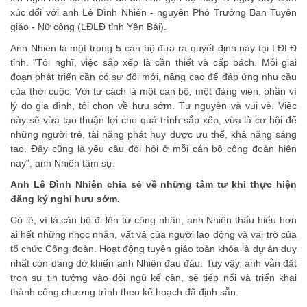
xúc đối với anh Lê Đình Nhiên - nguyên Phó Trưởng Ban Tuyên
giáo - Nữ công (LĐLĐ tỉnh Yên Bái).
Anh Nhiên là một trong 5 cán bộ đưa ra quyết định này tại LĐLĐ
tỉnh. "Tôi nghĩ, việc sắp xếp là cần thiết và cấp bách. Mỗi giai
đoạn phát triển cần có sự đổi mới, nâng cao để đáp ứng nhu cầu
của thời cuộc. Với tư cách là một cán bộ, một đảng viên, phần vì
lý do gia đình, tôi chọn về hưu sớm. Tự nguyện và vui vẻ. Việc
này sẽ vừa tạo thuận lợi cho quá trình sắp xếp, vừa là cơ hội để
những người trẻ, tài năng phát huy được ưu thế, khả năng sáng
tạo. Đây cũng là yêu cầu đòi hỏi ở mỗi cán bộ công đoàn hiện
nay", anh Nhiên tâm sự.
Anh Lê Đình Nhiên chia sẻ về những tâm tư khi thực hiện
đăng ký nghỉ hưu sớm.
Có lẽ, vì là cán bộ đi lên từ công nhân, anh Nhiên thấu hiểu hơn
ai hết những nhọc nhằn, vất vả của người lao động và vai trò của
tổ chức Công đoàn. Hoạt động tuyên giáo toàn khóa là dự án duy
nhất còn dang dở khiến anh Nhiên đau đáu. Tuy vậy, anh vẫn đặt
trọn sự tin tưởng vào đội ngũ kế cận, sẽ tiếp nối và triển khai
thành công chương trình theo kế hoạch đã định sẵn.