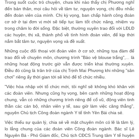
Trong suốt cuộc trò chuyện, chưa khi nào thấy chị Phương nghĩ
đến bản thân, mọi câu hỏi về tâm tư, nguyện vọng, chị đều nhắc
đến đoàn viên của mình. Chị kỳ vọng, ban chấp hành công đoàn
cơ sở ở tại đơn vị mới sẽ tiếp tục làm tốt chức năng, nhiệm vụ
trong chăm lo đời sống. Đặc biệt, thường xuyên trao đổi với LĐLĐ
các huyện, thị xã, thành phố về tình hình đoàn viên, để kịp thời
nắm bắt tâm tư, nguyện vọng và đề xuất.
Những cuộc đối thoại với đoàn viên ở cơ sở, những tọa đàm để
trao đổi về chuyên môn, chương trình "Bảo vệ blouse trắng",... là
những hoạt động trước giờ vẫn được triển khai thường xuyên.
Điều đó cũng là trăn trở của chị Trịnh Mai Phương khi những "sân
chơi" riêng ấy thời gian tới sẽ khó để tổ chức nhiều.
"Việc hòa nhập với tổ chức mới, tôi nghĩ sẽ không khó khăn với
các đoàn viên. Nhưng cũng hy vọng, bên cạnh những hoạt động
chung, vẫn có những chương trình riêng để cổ vũ, động viên tinh
thần các cán bộ, nhân viên y tế, sau giờ làm việc căng thẳng",
nguyên Chủ tịch Công đoàn ngành Y tế tỉnh Yên Bái chia sẻ.
Việc thiếu sự quản lý, chia sẻ về mặt chuyên môn có lẽ là tâm lý,
lo lắng chung của các đoàn viên Công đoàn ngành. Bác sĩ Lê
Nguyên Bá - Phó Giám đốc, Chủ tịch CĐCS Trung tâm Y tế huyện