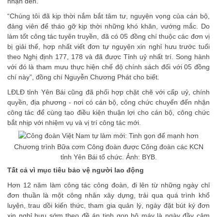
nhận đến.
“Chúng tôi đã kịp thời nắm bắt tâm tư, nguyện vọng của cán bộ,
đảng viên để tháo gỡ kịp thời những khó khăn, vướng mắc. Do
làm tốt công tác tuyên truyền, đã có 05 đồng chí thuộc các đơn vị
bị giải thể, hợp nhất viết đơn tự nguyện xin nghỉ hưu trước tuổi
theo Nghị định 177, 178 và đã được Tỉnh uỷ nhất trí. Song hành
với đó là tham mưu thực hiện chế độ chính sách đối với 05 đồng
chí này”, đồng chí Nguyễn Chương Phát cho biết.
LĐLĐ tỉnh Yên Bái cũng đã phối hợp chặt chẽ với cấp uỷ, chính
quyền, địa phương - nơi có cán bộ, công chức chuyển đến nhận
công tác để cùng tạo điều kiện thuận lợi cho cán bộ, công chức
bắt nhịp với nhiệm vụ và vị trí công tác mới.
Chương trình Bữa cơm Công đoàn được Công đoàn các KCN
tỉnh Yên Bái tổ chức. Ảnh: BYB.
Tất cả vì mục tiêu bảo vệ người lao động
Hơn 12 năm làm công tác công đoàn, đi lên từ những ngày chỉ
đơn thuần là một công nhân xây dựng, trải qua quá trình khổ
luyện, trau dồi kiến thức, tham gia quản lý, ngày đặt bút ký đơn
xin nghỉ hưu sớm theo đề án tinh gọn bộ máy là ngày đầy cảm