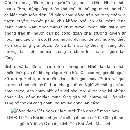
Gửi lời tâm sự đến những người "ở lại", anh Lê Đình Nhiên nhấn
mạnh: "Hoạt động công đoàn khá khó, đòi hỏi người cán bộ phải
có kiến thức toàn diện. Vì mình hoạt động trên phương châm là
tuyên truyền, thuyết phục, chứ không phải áp đặt, mệnh lệnh
hành chính. Nên muốn thuyết phục được, muốn dẫn dắt được
phong trào thì người cán bộ công đoàn phải thường xuyên tự
học, nâng cao trình độ, không ngừng đổi mới để phù hợp với điều
kiện của từng giai đoạn. Và dù làm bất kỳ điều gì, cũng đều
hướng đến một mục tiêu chung là: chăm lo, bảo vệ người lao
động".
Sinh ra và lớn lên ở Thanh Hóa, nhưng anh Nhiên lại dành phần
nhiều thời gian để lập nghiệp ở Yên Bái. Chỉ còn mẹ già đã ngoài
80 nơi quê nhà, anh muốn dành thời gian này để trở về quê
hương, chăm sóc nhiều hơn cho gia đình. Nghĩ về chặng đường
phía trước, anh chưa biết đến khi nào mới được gặp lại những
đoàn viên, đồng nghiệp mình từng gắn bó, nhưng sẽ luôn sẵn
sàng hỗ trợ khi công đoàn, người lao động lên tiếng.
LĐLĐ TP Yên Bái tiếp nhận các công đoàn cơ sở từ Công đoàn
ngành Y tế và Giáo dục tỉnh Yên Bái. Ảnh: Mai Linh.