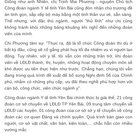
Giống như anh Nhiên, chị Trịnh Mai Phương - nguyên Chủ tịch
Công đoàn ngành Y tế tỉnh Yên Bái cũng đón nhận chủ trương đề
án tinh gọn, sắp xếp bộ máy bằng một tinh thần vui vẻ, sẵn sàng.
Thế nhưng, với đặc thù ngành, người "thủ lĩnh" như chị cũng
không tránh khỏi những bâng khuâng khi nghĩ đến những đoàn
viên của mình.
Chị Phương tâm sự: "Thực ra, đã là tổ chức Công đoàn thì dù ở
bất kỳ đâu, cũng sẽ cố gắng phát huy tối đa nhiệm vụ vì người lao
động. Tuy nhiên, với y tế, tôi vẫn còn những trăn trở, khi đoàn
viên về LĐLĐ thành, thị, huyện, những hoạt động chuyên môn sẽ
khó được ưu tiên thực hiện như trước. Chẳng hạn, chúng tôi vẫn
đang trong quá trình đề xuất để bổ sung Nghị định 56 của Chính
phủ, nhằm có những phụ cấp, ưu đãi theo nghề phù hợp hơn với
cán bộ, công chức, viên chức ngành y".
Công đoàn ngành Y tế tỉnh Yên Bái chính thức bị giải thể, 21 công
đoàn cơ sở chuyển về LĐLĐ TP Yên Bái, 09 trung tâm chuyển về
LĐLĐ các huyện, 01 công đoàn của cơ sở sở y tế chuyển về công
đoàn các cơ quan Đảng và chính quyền. Quá trình bàn giao con
người, cơ sở vật chất, văn bản, kiện toàn,... chắc hẳn còn nhiều
vướng mắc.