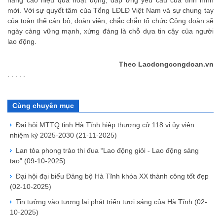
nâng cao hiệu quả hoạt động, đáp ứng yêu cầu của tình hình
mới. Với sự quyết tâm của Tổng LĐLĐ Việt Nam và sự chung tay
của toàn thể cán bộ, đoàn viên, chắc chắn tổ chức Công đoàn sẽ
ngày càng vững mạnh, xứng đáng là chỗ dựa tin cậy của người
lao động.
Theo Laodongcongdoan.vn
. . . . .
Cùng chuyên mục
Đại hội MTTQ tỉnh Hà Tĩnh hiệp thương cử 118 vị ủy viên
nhiệm kỳ 2025-2030
(21-11-2025)
Lan tỏa phong trào thi đua “Lao động giỏi - Lao động sáng
tạo”
(09-10-2025)
Đại hội đại biểu Đảng bộ Hà Tĩnh khóa XX thành công tốt đẹp
(02-10-2025)
Tin tưởng vào tương lai phát triển tươi sáng của Hà Tĩnh
(02-
10-2025)