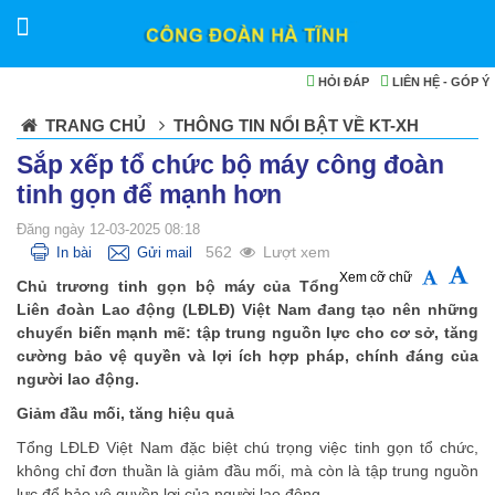
HỎI ĐÁP
LIÊN HỆ - GÓP Ý
TRANG CHỦ
THÔNG TIN NỔI BẬT VỀ KT-XH
Sắp xếp tổ chức bộ máy công đoàn
tinh gọn để mạnh hơn
Đăng ngày 12-03-2025 08:18
562
Lượt xem
In bài
Gửi mail
Xem cỡ chữ
Chủ trương tinh gọn bộ máy của Tổng
Liên đoàn Lao động (LĐLĐ) Việt Nam đang tạo nên những
chuyển biến mạnh mẽ: tập trung nguồn lực cho cơ sở, tăng
cường bảo vệ quyền và lợi ích hợp pháp, chính đáng của
người lao động.
Giảm đầu mối, tăng hiệu quả
Tổng LĐLĐ Việt Nam đặc biệt chú trọng việc tinh gọn tổ chức,
không chỉ đơn thuần là giảm đầu mối, mà còn là tập trung nguồn
lực để bảo vệ quyền lợi của người lao động.