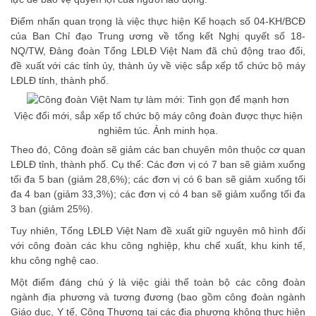
Điểm nhấn quan trọng là việc thực hiện Kế hoạch số 04-KH/BCĐ
của Ban Chỉ đạo Trung ương về tổng kết Nghị quyết số 18-
NQ/TW, Đảng đoàn Tổng LĐLĐ Việt Nam đã chủ động trao đổi,
đề xuất với các tỉnh ủy, thành ủy về việc sắp xếp tổ chức bộ máy
LĐLĐ tỉnh, thành phố.
Việc đổi mới, sắp xếp tổ chức bộ máy công đoàn được thực hiện
nghiêm túc. Ảnh minh họa.
Theo đó,
Công đoàn
sẽ giảm các ban chuyên môn thuộc cơ quan
LĐLĐ tỉnh, thành phố. Cụ thể: Các đơn vị có 7 ban sẽ giảm xuống
tối đa 5 ban (giảm 28,6%); các đơn vị có 6 ban sẽ giảm xuống tối
đa 4 ban (giảm 33,3%); các đơn vị có 4 ban sẽ giảm xuống tối đa
3 ban (giảm 25%).
Tuy nhiên, Tổng LĐLĐ Việt Nam đề xuất giữ nguyên mô hình đối
với công đoàn các khu công nghiệp, khu chế xuất, khu kinh tế,
khu công nghệ cao.
Một điểm đáng chú ý là việc giải thể toàn bộ các công đoàn
ngành địa phương và tương đương (bao gồm công đoàn ngành
Giáo dục, Y tế, Công Thương tại các địa phương không thực hiện