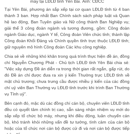
máy tại LĐLĐ tỉnh Yên Bái. Ảnh: CĐCC
Tại Yên Bái, phương án sắp xếp tại cơ quan LĐLĐ tỉnh từ 4 ban
thành 3 ban. Hợp nhất Ban Chính sách sách pháp luật và Quan
hệ lao động, Ban Tuyên giáo và Nữ công thành Ban Nghiệp vụ;
giải thể 3 công đoàn ngành và tương đương, gồm: Công đoàn
ngành Giáo dục, ngành Y tế, Công đoàn Viên chức tỉnh; thành lập
Công đoàn Khối Đảng và Chính quyền tỉnh trực thuộc LĐLĐ tỉnh;
giữ nguyên mô hình Công đoàn Các khu công nghiệp.
Chia sẻ về những khó khăn trong quá trình thực hiện đề án, đồng
chí Nguyễn Chương Phát - Chủ tịch LĐLĐ tỉnh Yên Bái chia sẻ:
"Việc xây dựng Đề án diễn ra trong thời gian rất ngắn, gấp rút, do
đó Đề án chỉ được đưa ra xin ý kiến Thường trực LĐLĐ tỉnh về
mặt chủ trương; chưa trưng cầu được nhiều ý kiến của các đồng
chí uỷ viên Ban Thường vụ LĐLĐ tỉnh trước khi trình Ban Thường
vụ Tỉnh uỷ".
Bên cạnh đó, mặc dù các đồng chí cán bộ, chuyên viên LĐLĐ tỉnh
đều có quyết tâm chính trị cao, sẵn sàng nhận nhiệm vụ mới do
sắp xếp tổ chức bộ máy, nhưng khi điều động, luân chuyển cán
bộ, khó tránh khỏi những vấn đề tư tưởng, tình cảm của cán bộ
hoặc của tổ chức nơi cán bộ được cử đi và nơi cán bộ được tiếp