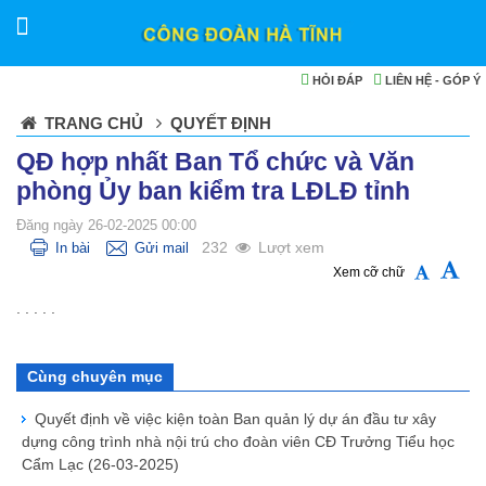
HỎI ĐÁP
LIÊN HỆ - GÓP Ý
TRANG CHỦ
QUYẾT ĐỊNH
QĐ hợp nhất Ban Tổ chức và Văn
phòng Ủy ban kiểm tra LĐLĐ tỉnh
Đăng ngày 26-02-2025 00:00
232
Lượt xem
In bài
Gửi mail
Xem cỡ chữ
. . . . .
Cùng chuyên mục
Quyết định về việc kiện toàn Ban quản lý dự án đầu tư xây
dựng công trình nhà nội trú cho đoàn viên CĐ Trưởng Tiểu học
Cẩm Lạc
(26-03-2025)