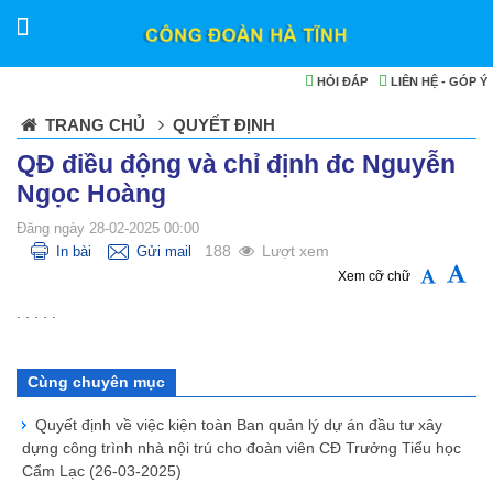
HỎI ĐÁP
LIÊN HỆ - GÓP Ý
TRANG CHỦ
QUYẾT ĐỊNH
QĐ điều động và chỉ định đc Nguyễn
Ngọc Hoàng
Đăng ngày 28-02-2025 00:00
188
Lượt xem
In bài
Gửi mail
Xem cỡ chữ
. . . . .
Cùng chuyên mục
Quyết định về việc kiện toàn Ban quản lý dự án đầu tư xây
dựng công trình nhà nội trú cho đoàn viên CĐ Trưởng Tiểu học
Cẩm Lạc
(26-03-2025)