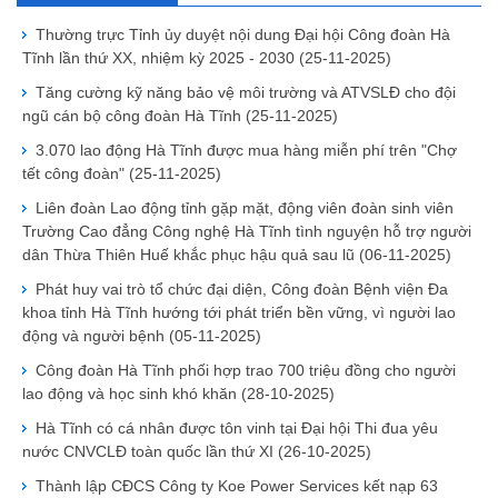
Thường trực Tỉnh ủy duyệt nội dung Đại hội Công đoàn Hà
Tĩnh lần thứ XX, nhiệm kỳ 2025 - 2030
(25-11-2025)
Tăng cường kỹ năng bảo vệ môi trường và ATVSLĐ cho đội
ngũ cán bộ công đoàn Hà Tĩnh
(25-11-2025)
3.070 lao động Hà Tĩnh được mua hàng miễn phí trên "Chợ
tết công đoàn"
(25-11-2025)
Liên đoàn Lao động tỉnh gặp mặt, động viên đoàn sinh viên
Trường Cao đẳng Công nghệ Hà Tĩnh tình nguyện hỗ trợ người
dân Thừa Thiên Huế khắc phục hậu quả sau lũ
(06-11-2025)
Phát huy vai trò tổ chức đại diện, Công đoàn Bệnh viện Đa
khoa tỉnh Hà Tĩnh hướng tới phát triển bền vững, vì người lao
động và người bệnh
(05-11-2025)
Công đoàn Hà Tĩnh phối hợp trao 700 triệu đồng cho người
lao động và học sinh khó khăn
(28-10-2025)
Hà Tĩnh có cá nhân được tôn vinh tại Đại hội Thi đua yêu
nước CNVCLĐ toàn quốc lần thứ XI
(26-10-2025)
Thành lập CĐCS Công ty Koe Power Services kết nạp 63