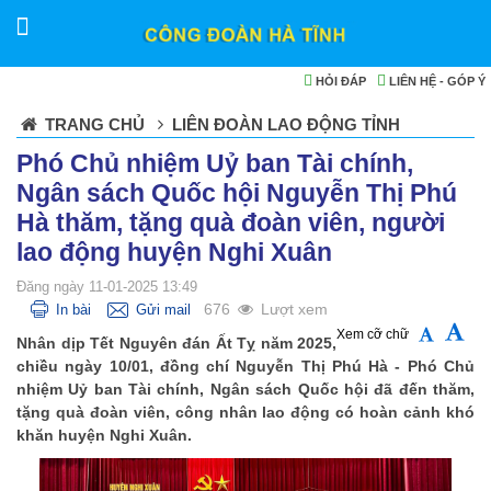
HỎI ĐÁP
LIÊN HỆ - GÓP Ý
TRANG CHỦ
LIÊN ĐOÀN LAO ĐỘNG TỈNH
Phó Chủ nhiệm Uỷ ban Tài chính,
Ngân sách Quốc hội Nguyễn Thị Phú
Hà thăm, tặng quà đoàn viên, người
lao động huyện Nghi Xuân
Đăng ngày 11-01-2025 13:49
676
Lượt xem
In bài
Gửi mail
Xem cỡ chữ
Nhân dịp Tết Nguyên đán Ất Tỵ năm 2025,
chiều ngày 10/01, đồng chí Nguyễn Thị Phú Hà - Phó Chủ
nhiệm Uỷ ban Tài chính, Ngân sách Quốc hội đã đến thăm,
tặng quà đoàn viên, công nhân lao động có hoàn cảnh khó
khăn huyện Nghi Xuân.