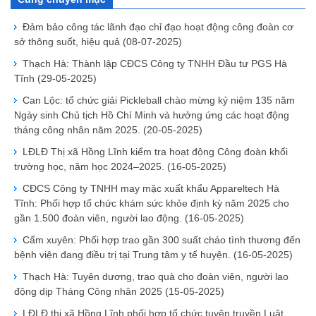
Đảm bảo công tác lãnh đạo chỉ đạo hoạt động công đoàn cơ
sở thông suốt, hiệu quả
(08-07-2025)
Thạch Hà: Thành lập CĐCS Công ty TNHH Đầu tư PGS Hà
Tĩnh
(29-05-2025)
Can Lộc: tổ chức giải Pickleball chào mừng kỷ niệm 135 năm
Ngày sinh Chủ tịch Hồ Chí Minh và hưởng ứng các hoạt động
tháng công nhân năm 2025.
(20-05-2025)
LĐLĐ Thị xã Hồng Lĩnh kiểm tra hoạt động Công đoàn khối
trường học, năm học 2024–2025.
(16-05-2025)
CĐCS Công ty TNHH may mặc xuất khẩu Appareltech Hà
Tĩnh: Phối hợp tổ chức khám sức khỏe định kỳ năm 2025 cho
gần 1.500 đoàn viên, người lao động.
(16-05-2025)
Cẩm xuyên: Phối hợp trao gần 300 suất cháo tình thương đến
bệnh viện đang điều trị tại Trung tâm y tế huyện.
(16-05-2025)
Thạch Hà: Tuyên dương, trao quà cho đoàn viên, người lao
động dịp Tháng Công nhân 2025
(15-05-2025)
LĐLĐ thị xã Hồng Lĩnh phối hợp tổ chức tuyên truyền Luật