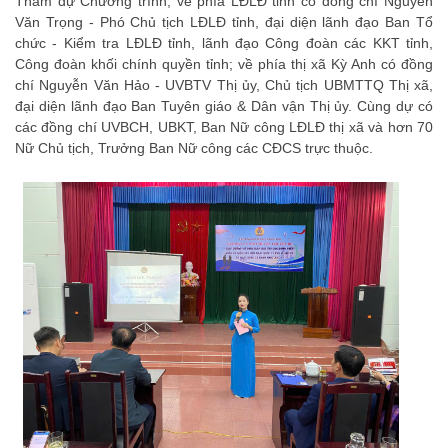
Tham dự Chương trình, về phía LĐLĐ tỉnh có đồng chí Nguyễn
Văn Trọng - Phó Chủ tịch LĐLĐ tỉnh, đại diện lãnh đạo Ban Tổ
chức - Kiểm tra LĐLĐ tỉnh, lãnh đạo Công đoàn các KKT tỉnh,
Công đoàn khối chính quyền tỉnh; về phía thị xã Kỳ Anh có đồng
chí Nguyễn Văn Hảo - UVBTV Thị ủy, Chủ tịch UBMTTQ Thị xã,
đại diện lãnh đạo Ban Tuyên giáo & Dân vận Thị ủy. Cùng dự có
các đồng chí UVBCH, UBKT, Ban Nữ công LĐLĐ thị xã và hơn 70
Nữ Chủ tịch, Trưởng Ban Nữ công các CĐCS trực thuộc.