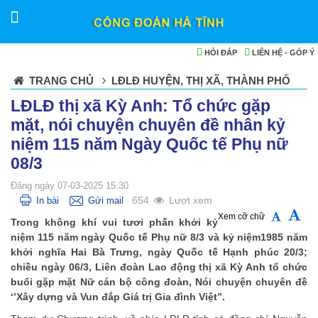
HỎI ĐÁP
LIÊN HỆ - GÓP Ý
TRANG CHỦ
LĐLĐ HUYỆN, THỊ XÃ, THÀNH PHỐ
LĐLĐ thị xã Kỳ Anh: Tổ chức gặp
mặt, nói chuyện chuyên đề nhân kỷ
niệm 115 năm Ngày Quốc tế Phụ nữ
08/3
Đăng ngày 07-03-2025 15:30
654
Lượt xem
In bài
Gửi mail
Xem cỡ chữ
Trong không khí vui tươi phấn khởi kỷ
niệm 115 năm ngày Quốc tế Phụ nữ 8/3 và kỷ niệm1985 năm
khởi nghĩa Hai Bà Trưng, ngày Quốc tế Hạnh phúc 20/3;
chiều ngày 06/3, Liên đoàn Lao động thị xã Kỳ Anh tổ chức
buổi gặp mặt Nữ cán bộ công đoàn, Nói chuyện chuyên đề
‘’Xây dựng và Vun đắp Giá trị Gia đình Việt’’.