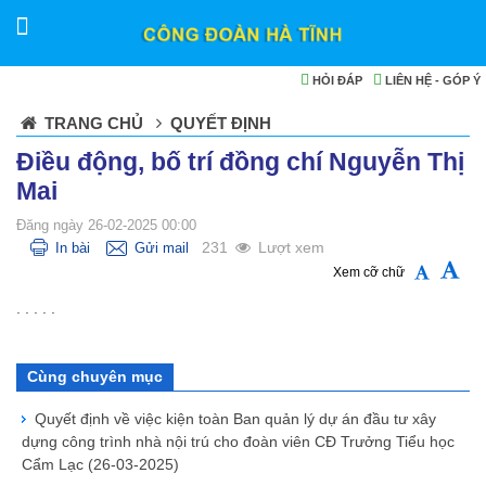
HỎI ĐÁP
LIÊN HỆ - GÓP Ý
TRANG CHỦ
QUYẾT ĐỊNH
Điều động, bố trí đồng chí Nguyễn Thị
Mai
Đăng ngày 26-02-2025 00:00
231
Lượt xem
In bài
Gửi mail
Xem cỡ chữ
. . . . .
Cùng chuyên mục
Quyết định về việc kiện toàn Ban quản lý dự án đầu tư xây
dựng công trình nhà nội trú cho đoàn viên CĐ Trưởng Tiểu học
Cẩm Lạc
(26-03-2025)