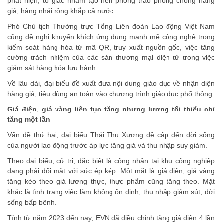
phát hiện, tố giác nhằm tạo nên phong trào phòng chống hàng
giả, hàng nhái rộng khắp cả nước.
Phó Chủ tịch Thường trực Tổng Liên đoàn Lao động Việt Nam
cũng đề nghị khuyến khích ứng dụng mạnh mẽ công nghệ trong
kiểm soát hàng hóa từ mã QR, truy xuất nguồn gốc, việc tăng
cường trách nhiệm của các sàn thương mại điện tử trong việc
giám sát hàng hóa lưu hành.
Về lâu dài, đại biểu đề xuất đưa nội dung giáo dục về nhận diện
hàng giả, tiêu dùng an toàn vào chương trình giáo dục phổ thông.
Giá điện, giá vàng liên tục tăng nhưng lương tối thiểu chỉ
tăng một lần
Vấn đề thứ hai, đại biểu Thái Thu Xương đề cập đến đời sống
của người lao động trước áp lực tăng giá và thu nhập suy giảm.
Theo đại biểu, cử tri, đặc biệt là công nhân tại khu công nghiệp
đang phải đối mặt với sức ép kép. Một mặt là giá điện, giá vàng
tăng kéo theo giá lương thực, thực phẩm cũng tăng theo. Mặt
khác là tình trạng việc làm không ổn định, thu nhập giảm sút, đời
sống bấp bênh.
Tính từ năm 2023 đến nay, EVN đã điều chỉnh tăng giá điện 4 lần