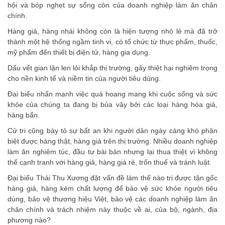
hội và bóp nghẹt sự sống còn của doanh nghiệp làm ăn chân
chính.
Hàng giả, hàng nhái không còn là hiện tượng nhỏ lẻ mà đã trở
thành một hệ thống ngầm tinh vi, có tổ chức từ thực phẩm, thuốc,
mỹ phẩm đến thiết bị điện tử, hàng gia dụng.
Dấu vết gian lận len lỏi khắp thị trường, gây thiệt hại nghiêm trọng
cho nền kinh tế và niềm tin của người tiêu dùng.
Đại biểu nhấn mạnh việc quá hoang mang khi cuộc sống và sức
khỏe của chúng ta đang bị bủa vây bởi các loại hàng hóa giả,
hàng bẩn.
Cử tri cũng bày tỏ sự bất an khi người dân ngày càng khó phân
biệt được hàng thật, hàng giả trên thị trường. Nhiều doanh nghiệp
làm ăn nghiêm túc, đầu tư bài bản nhưng lại thua thiệt vì không
thể cạnh tranh với hàng giả, hàng giá rẻ, trốn thuế và tránh luật.
Đại biểu Thái Thu Xương đặt vấn đề làm thế nào trị được tận gốc
hàng giả, hàng kém chất lượng để bảo vệ sức khỏe người tiêu
dùng, bảo vệ thương hiệu Việt, bảo vệ các doanh nghiệp làm ăn
chân chính và trách nhiệm này thuộc về ai, của bộ, ngành, địa
phương nào?