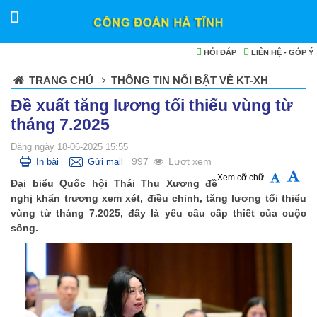
HỎI ĐÁP
LIÊN HỆ - GÓP Ý
TRANG CHỦ
THÔNG TIN NỔI BẬT VỀ KT-XH
Đề xuất tăng lương tối thiểu vùng từ
tháng 7.2025
Đăng ngày 18-06-2025 15:55
997
Lượt xem
In bài
Gửi mail
Xem cỡ chữ
Đại biểu Quốc hội Thái Thu Xương đề
nghị khẩn trương xem xét, điều chỉnh, tăng lương tối thiểu
vùng từ tháng 7.2025, đây là yêu cầu cấp thiết của cuộc
sống.