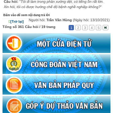
Câu hỏi:
"
Tôi đi làm trong phân xưởng dệt, có tiếng ồn rất lớn.
Xin hỏi, tôi có được hưởng chế độ bệnh nghề nghiệp không?
"
Bấm vào để xem nội dung trả lời
Người hỏi:
Trần Văn Hùng
(Ngày hỏi: 13/10/2021)
[Trở lại]
Tổng số 361 Câu hỏi / 19 trang
1
2
3
4
5