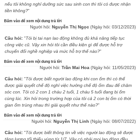
nếu tôi không nghỉ dưỡng sức sau sinh con thì tôi có được nhận
tiền không?
"
Bấm vào để xem nội dung trả lời
Người hỏi:
Nguyễn Thị Ngọc
(Ngày hỏi: 03/12/2023)
Câu hỏi:
"
Tôi bị tai nạn lao động không đủ khả năng tiếp tục
công việc cũ. Vậy xin hỏi tôi cần điều kiện gì để được hỗ trợ
chuyển đổi nghề nghiệp và mức hỗ trợ thế nào?
"
Bấm vào để xem nội dung trả lời
Người hỏi:
Trần Mai Hoa
(Ngày hỏi: 11/05/2023)
Câu hỏi:
"
Tôi được biết người lao động khi con ốm thì có thể
được giải quyết chế độ nghỉ việc hưởng chế độ ốm đau để chăm
sóc con. Tôi có 2 con 1 cháu 2 tuổi, 1 cháu 5 tuổi đang bị ốm
cùng lúc. Xin hỏi trong trường hợp của tôi cả 2 con bị ốm có thời
gian ốm trùng nhau thì giải quyết như thế nào?
"
Bấm vào để xem nội dung trả lời
Người hỏi:
Nguyễn Thị Linh
(Ngày hỏi: 08/07/2022)
Câu hỏi:
"
Tôi được biết thông tin về việc người lao động sẽ được
tăng lương tối thiểu vùng từ 1/7. Vậy có phải mọi lao động đều