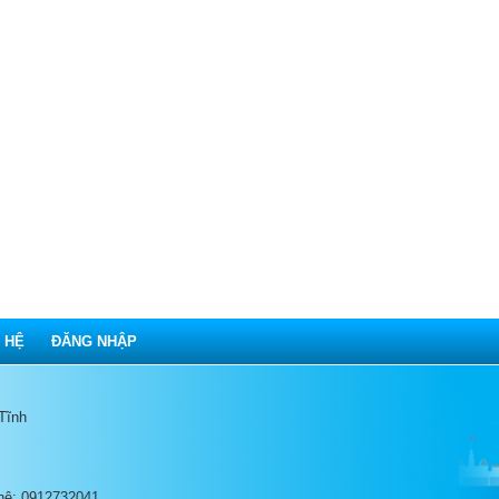
 HỆ
ĐĂNG NHẬP
 Tĩnh
 hệ: 0912732041