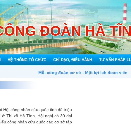
CÔNG ĐOÀN HÀ TĨ
N
HỆ THỐNG TỔ CHỨC
CHỈ ĐẠO, ĐIỀU HÀNH
TƯ VẤN PHÁP L
Mỗi công đoàn cơ sở - Một lợi ích đoàn viên
 Hội công nhân cứu quốc tỉnh đã triệu
cũ ở Thị xã Hà Tĩnh. Hội nghị có 30 đại
biểu công nhân cứu quốc các cơ sở tập