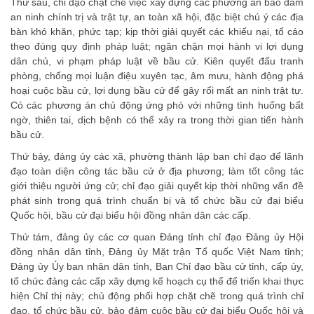
Thứ sáu, chỉ đạo chặt chẽ việc xây dựng các phương án bảo đảm
an ninh chính trị và trật tự, an toàn xã hội, đặc biệt chú ý các địa
bàn khó khăn, phức tạp; kịp thời giải quyết các khiếu nại, tố cáo
theo đúng quy định pháp luật; ngăn chặn mọi hành vi lợi dụng
dân chủ, vi phạm pháp luật về bầu cử. Kiên quyết đấu tranh
phòng, chống mọi luận điệu xuyên tạc, âm mưu, hành động phá
hoại cuộc bầu cử, lợi dụng bầu cử để gây rối mất an ninh trật tự.
Có các phương án chủ động ứng phó với những tình huống bất
ngờ, thiên tai, dịch bệnh có thể xảy ra trong thời gian tiến hành
bầu cử.
Thứ bảy, đảng ủy các xã, phường thành lập ban chỉ đạo để lãnh
đạo toàn diện công tác bầu cử ở địa phương; làm tốt công tác
giới thiệu người ứng cử; chỉ đạo giải quyết kịp thời những vấn đề
phát sinh trong quá trình chuẩn bị và tổ chức bầu cử đại biểu
Quốc hội, bầu cử đại biểu hội đồng nhân dân các cấp.
Thứ tám, đảng ủy các cơ quan Đảng tỉnh chỉ đạo Đảng ủy Hội
đồng nhân dân tỉnh, Đảng ủy Mặt trận Tổ quốc Việt Nam tỉnh;
Đảng ủy Ủy ban nhân dân tỉnh, Ban Chỉ đạo bầu cử tỉnh, cấp ủy,
tổ chức đảng các cấp xây dựng kế hoạch cụ thể để triển khai thực
hiện Chỉ thị này; chủ động phối hợp chặt chẽ trong quá trình chỉ
đạo, tổ chức bầu cử, bảo đảm cuộc bầu cử đại biểu Quốc hội và