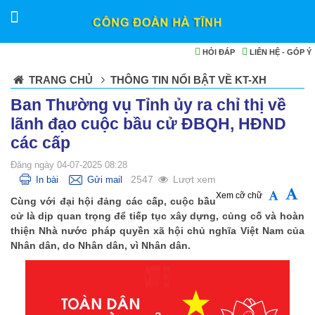
HỎI ĐÁP
LIÊN HỆ - GÓP Ý
TRANG CHỦ
THÔNG TIN NỔI BẬT VỀ KT-XH
Ban Thường vụ Tỉnh ủy ra chỉ thị về
lãnh đạo cuộc bầu cử ĐBQH, HĐND
các cấp
Đăng ngày 04-07-2025 08:28
2547
Lượt xem
In bài
Gửi mail
Xem cỡ chữ
Cùng với đại hội đảng các cấp, cuộc bầu
cử là dịp quan trọng để tiếp tục xây dựng, củng cố và hoàn
thiện Nhà nước pháp quyền xã hội chủ nghĩa Việt Nam của
Nhân dân, do Nhân dân, vì Nhân dân.