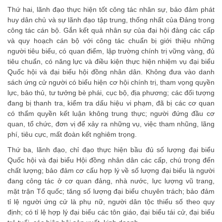
Thứ hai, lãnh đạo thực hiện tốt công tác nhân sự, bảo đảm phát
huy dân chủ và sự lãnh đạo tập trung, thống nhất của Đảng trong
công tác cán bộ. Gắn kết quả nhân sự của đại hội đảng các cấp
và quy hoạch cán bộ với công tác chuẩn bị giới thiệu những
người tiêu biểu, có quan điểm, lập trường chính trị vững vàng, đủ
tiêu chuẩn, có năng lực và điều kiện thực hiện nhiệm vụ đại biểu
Quốc hội và đại biểu hội đồng nhân dân. Không đưa vào danh
sách ứng cử người có biểu hiện cơ hội chính trị, tham vọng quyền
lực, bảo thủ, tư tưởng bè phái, cục bộ, địa phương; các đối tượng
đang bị thanh tra, kiểm tra dấu hiệu vi phạm, đã bị các cơ quan
có thẩm quyền kết luận không trung thực; người đứng đầu cơ
quan, tổ chức, đơn vị để xảy ra những vụ, việc tham nhũng, lãng
phí, tiêu cực, mất đoàn kết nghiêm trọng.
Thứ ba, lãnh đạo, chỉ đạo thực hiện bầu đủ số lượng đại biểu
Quốc hội và đại biểu Hội đồng nhân dân các cấp, chú trọng đến
chất lượng; bảo đảm cơ cấu hợp lý về số lượng đại biểu là người
đang công tác ở cơ quan đảng, nhà nước, lực lượng vũ trang,
mặt trận Tổ quốc; tăng số lượng đại biểu chuyên trách; bảo đảm
tỉ lệ người ứng cử là phụ nữ, người dân tộc thiểu số theo quy
định; có tỉ lệ hợp lý đại biểu các tôn giáo, đại biểu tái cử, đại biểu