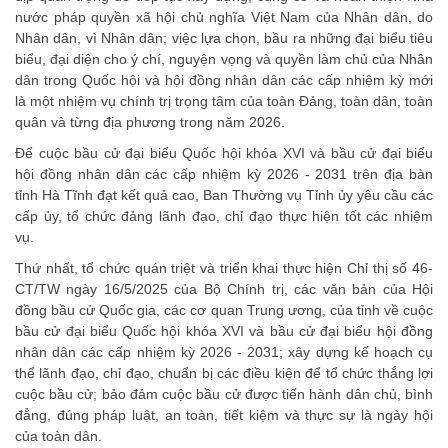
nước pháp quyền xã hội chủ nghĩa Việt Nam của Nhân dân, do
Nhân dân, vì Nhân dân; việc lựa chọn, bầu ra những đại biểu tiêu
biểu, đại diện cho ý chí, nguyện vọng và quyền làm chủ của Nhân
dân trong Quốc hội và hội đồng nhân dân các cấp nhiệm kỳ mới
là một nhiệm vụ chính trị trọng tâm của toàn Đảng, toàn dân, toàn
quân và từng địa phương trong năm 2026.
Để cuộc bầu cử đại biểu Quốc hội khóa XVI và bầu cử đại biểu
hội đồng nhân dân các cấp nhiệm kỳ 2026 - 2031 trên địa bàn
tỉnh Hà Tĩnh đạt kết quả cao, Ban Thường vụ Tỉnh ủy yêu cầu các
cấp ủy, tổ chức đảng lãnh đạo, chỉ đạo thực hiện tốt các nhiệm
vụ.
Thứ nhất, tổ chức quán triệt và triển khai thực hiện Chỉ thị số 46-
CT/TW ngày 16/5/2025 của Bộ Chính trị, các văn bản của Hội
đồng bầu cử Quốc gia, các cơ quan Trung ương, của tỉnh về cuộc
bầu cử đại biểu Quốc hội khóa XVI và bầu cử đại biểu hội đồng
nhân dân các cấp nhiệm kỳ 2026 - 2031; xây dựng kế hoạch cụ
thể lãnh đạo, chỉ đạo, chuẩn bị các điều kiện để tổ chức thắng lợi
cuộc bầu cử; bảo đảm cuộc bầu cử được tiến hành dân chủ, bình
đẳng, đúng pháp luật, an toàn, tiết kiệm và thực sự là ngày hội
của toàn dân.