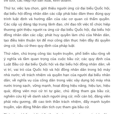
trẻ tuổi, các hiệp hội sản xuất, kinh doanh.
Thứ tư, việc lựa chọn, giới thiệu người ứng cử đại biểu Quốc hội,
đại biểu hội đồng nhân dân các cấp phải bảo đảm theo đúng quy
trình luật định và hướng dẫn của các cơ quan có thẩm quyền.
Các cấp uỷ đảng tập trung lãnh đạo, chỉ đạo tốt việc tổ chức hiệp
thương giới thiệu người ra ứng cử đại biểu Quốc hội, đại biểu hội
đồng nhân dân các cấp; phát huy quyền làm chủ của Nhân dân,
tạo điều kiện thuận lợi để mọi công dân thực hiện đầy đủ quyền
ứng cử, bầu cử theo quy định của pháp luật.
Thứ năm, chú trọng công tác tuyên truyền, phổ biến sâu rộng về
ý nghĩa và tầm quan trọng của cuộc bầu cử; các quy định của
Luật Bầu cử đại biểu Quốc hội và đại biểu hội đồng nhân dân; về
vị trí, vai trò của Quốc hội và hội đồng nhân dân trong bộ máy
nhà nước; về trách nhiệm và quyền hạn của người đại biểu nhân
dân; về nghĩa vụ của công dân trong việc xây dựng bộ máy nhà
nước trong sạch, vững mạnh, hoạt động hiệu năng, hiệu lực, hiệu
quả; động viên mọi cử tri tự giác, chủ động tham gia bầu cử,
nghiên cứu kỹ về danh sách người ứng cử; mỗi cán bộ, đảng viên
phải nêu gương, đề cao tinh thần trách nhiệm, đẩy mạnh tuyên
truyền, vận động Nhân dân tích cực tham gia bầu cử.