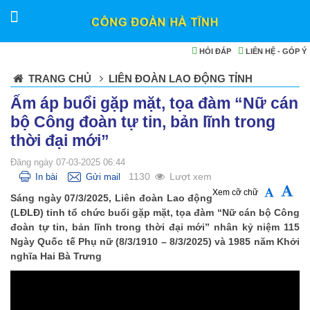
HỎI ĐÁP
LIÊN HỆ - GÓP Ý
TRANG CHỦ
LIÊN ĐOÀN LAO ĐỘNG TỈNH
Ấm áp buổi gặp mặt, tọa đàm “Nữ cán
bộ Công đoàn tự tin, bản lĩnh trong
thời đại mới”
Đăng ngày 07-03-2025 06:44
1130
Lượt xem
In bài
Gửi mail
Xem cỡ chữ
Sáng ngày 07/3/2025, Liên đoàn Lao động
(LĐLĐ) tỉnh tổ chức buổi gặp mặt, tọa đàm “Nữ cán bộ Công
đoàn tự tin, bản lĩnh trong thời đại mới” nhân kỷ niệm 115
Ngày Quốc tế Phụ nữ (8/3/1910 – 8/3/2025) và 1985 năm Khởi
nghĩa Hai Bà Trưng