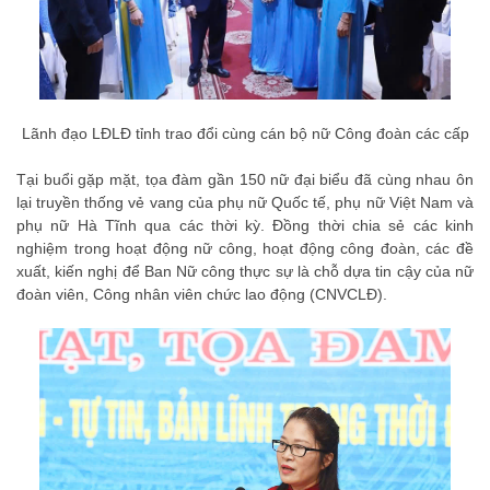
Lãnh đạo LĐLĐ tỉnh trao đổi cùng cán bộ nữ Công đoàn các cấp
Tại buổi gặp mặt, tọa đàm gần 150 nữ đại biểu đã cùng nhau ôn
lại truyền thống vẻ vang của phụ nữ Quốc tế, phụ nữ Việt Nam và
phụ nữ Hà Tĩnh qua các thời kỳ. Đồng thời chia sẻ các kinh
nghiệm trong hoạt động nữ công, hoạt động công đoàn, các đề
xuất, kiến nghị để Ban Nữ công thực sự là chỗ dựa tin cậy của nữ
đoàn viên, Công nhân viên chức lao động (CNVCLĐ).