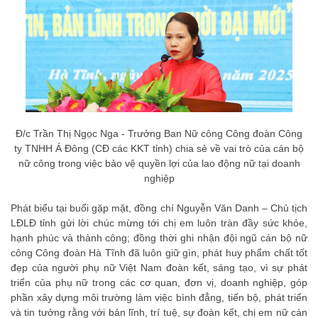
Đ/c Trần Thị Ngọc Nga - Trưởng Ban Nữ công Công đoàn Công
ty TNHH Á Đông (CĐ các KKT tỉnh) chia sẻ về vai trò của cán bộ
nữ công trong việc bảo vệ quyền lợi của lao động nữ tại doanh
nghiệp
Phát biểu tại buổi gặp mặt, đồng chí Nguyễn Văn Danh – Chủ tịch
LĐLĐ tỉnh gửi lời chúc mừng tới chị em luôn tràn đầy sức khỏe,
hạnh phúc và thành công; đồng thời ghi nhận đội ngũ cán bộ nữ
công Công đoàn Hà Tĩnh đã luôn giữ gìn, phát huy phẩm chất tốt
đẹp của người phụ nữ Việt Nam đoàn kết, sáng tạo, vì sự phát
triển của phụ nữ trong các cơ quan, đơn vị, doanh nghiệp, góp
phần xây dựng môi trường làm việc bình đẳng, tiến bộ, phát triển
và tin tưởng rằng với bản lĩnh, trí tuệ, sự đoàn kết, chị em nữ cán