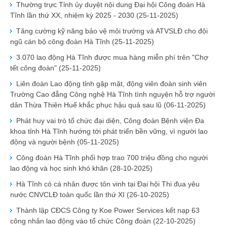
Thường trực Tỉnh ủy duyệt nội dung Đại hội Công đoàn Hà
Tĩnh lần thứ XX, nhiệm kỳ 2025 - 2030
(25-11-2025)
Tăng cường kỹ năng bảo vệ môi trường và ATVSLĐ cho đội
ngũ cán bộ công đoàn Hà Tĩnh
(25-11-2025)
3.070 lao động Hà Tĩnh được mua hàng miễn phí trên "Chợ
tết công đoàn"
(25-11-2025)
Liên đoàn Lao động tỉnh gặp mặt, động viên đoàn sinh viên
Trường Cao đẳng Công nghệ Hà Tĩnh tình nguyện hỗ trợ người
dân Thừa Thiên Huế khắc phục hậu quả sau lũ
(06-11-2025)
Phát huy vai trò tổ chức đại diện, Công đoàn Bệnh viện Đa
khoa tỉnh Hà Tĩnh hướng tới phát triển bền vững, vì người lao
động và người bệnh
(05-11-2025)
Công đoàn Hà Tĩnh phối hợp trao 700 triệu đồng cho người
lao động và học sinh khó khăn
(28-10-2025)
Hà Tĩnh có cá nhân được tôn vinh tại Đại hội Thi đua yêu
nước CNVCLĐ toàn quốc lần thứ XI
(26-10-2025)
Thành lập CĐCS Công ty Koe Power Services kết nạp 63
công nhân lao động vào tổ chức Công đoàn
(22-10-2025)