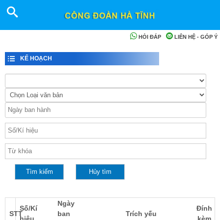
HỎI ĐÁP
LIÊN HỆ - GÓP Ý
KẾ HOẠCH
Ngày
Số/Kí
Đính
STT
ban
Trích yếu
hiệu
kèm