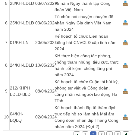
5
28/KH-LĐLĐ
03/07/2024
95 năm Ngày thành lập Công
đoàn Việt Nam
Tổ chức nói chuyện chuyên đề
6
25/KH-LĐLĐ
03/06/2024
nhân Ngày Gia đình Việt Nam
năm 2024
Kế hoạch tổ chức Liên hoan
7
01/KH-LN
20/05/2024
Tiếng hát CNVCLĐ cấp tỉnh năm
2024
KH thực hiện công tác phòng,
chống tham nhũng, tiêu cực, thực
8
24/KH-LĐLĐ
10/05/2024
hành tiết kiệm, chống lãng phí
năm 2024
Kế hoạch tổ chức Cuộc thi bút ký,
212/KHPH
phóng sự viết về Công doàn,
9
08/04/2024
LĐLĐ-BLĐ
công nhân và người lao động Hà
Tĩnh
Kế hoạch thành lập tổ thẩm định
04/KH-
trực tiếp hồ sơ làm nhà Mái ấm
10
02/04/2024
BQLQ
Công đoàn nhân dịp Tháng Công
nhân năm 2024 (Đợt 2)
1
2
3
4
5