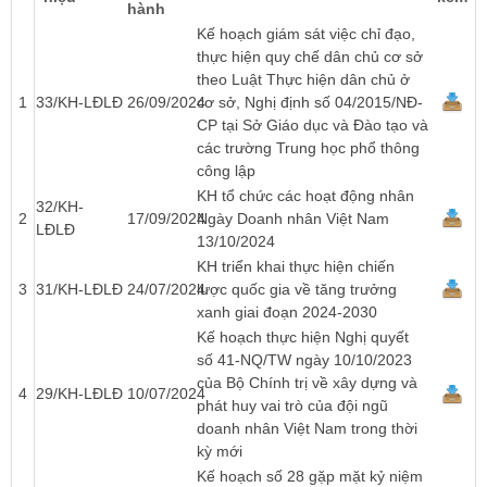
hành
Kế hoạch giám sát việc chỉ đạo,
thực hiện quy chế dân chủ cơ sở
theo Luật Thực hiện dân chủ ở
1
33/KH-LĐLĐ
26/09/2024
cơ sở, Nghị định số 04/2015/NĐ-
CP tại Sở Giáo dục và Đào tạo và
các trường Trung học phổ thông
công lập
KH tổ chức các hoạt động nhân
32/KH-
2
17/09/2024
Ngày Doanh nhân Việt Nam
LĐLĐ
13/10/2024
KH triển khai thực hiện chiến
3
31/KH-LĐLĐ
24/07/2024
lược quốc gia về tăng trưởng
xanh giai đoạn 2024-2030
Kế hoạch thực hiện Nghị quyết
số 41-NQ/TW ngày 10/10/2023
của Bộ Chính trị về xây dựng và
4
29/KH-LĐLĐ
10/07/2024
phát huy vai trò của đội ngũ
doanh nhân Việt Nam trong thời
kỳ mới
Kế hoạch số 28 gặp mặt kỷ niệm