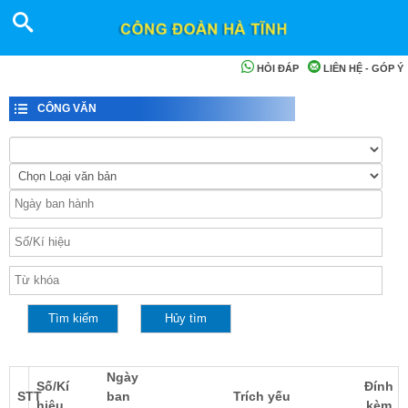
HỎI ĐÁP
LIÊN HỆ - GÓP Ý
CÔNG VĂN
Ngày
Số/Kí
Đính
STT
ban
Trích yếu
hiệu
kèm