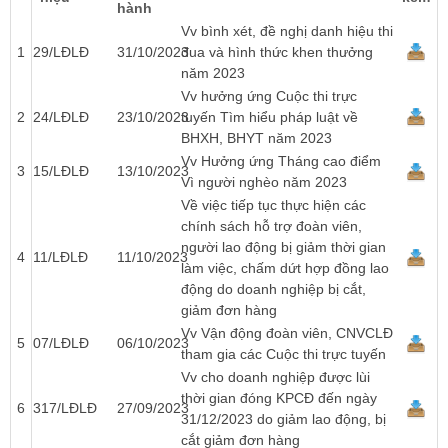
hành
Vv bình xét, đề nghị danh hiệu thi
1
29/LĐLĐ
31/10/2023
đua và hình thức khen thưởng
năm 2023
Vv hưởng ứng Cuộc thi trực
2
24/LĐLĐ
23/10/2023
tuyến Tìm hiểu pháp luật về
BHXH, BHYT năm 2023
Vv Hưởng ứng Tháng cao điểm
3
15/LĐLĐ
13/10/2023
Vì người nghèo năm 2023
Về việc tiếp tục thực hiện các
chính sách hỗ trợ đoàn viên,
người lao động bị giảm thời gian
4
11/LĐLĐ
11/10/2023
làm việc, chấm dứt hợp đồng lao
động do doanh nghiệp bị cắt,
giảm đơn hàng
Vv Vận động đoàn viên, CNVCLĐ
5
07/LĐLĐ
06/10/2023
tham gia các Cuộc thi trực tuyến
Vv cho doanh nghiệp được lùi
thời gian đóng KPCĐ đến ngày
6
317/LĐLĐ
27/09/2023
31/12/2023 do giảm lao động, bị
cắt giảm đơn hàng