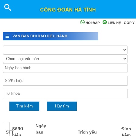
HỎI ĐÁP
LIÊN HỆ - GÓP Ý
VĂN BẢN CHỈ ĐẠO ĐIỀU HÀNH
Ngày
Số/Kí
Đính
STT
ban
Trích yếu
hiệu
kèm