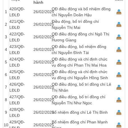
hành
420/QĐ-
QĐ điều động và bổ nhiệm đồng
1
26/02/2025
LĐLĐ
chí Nguyễn Doãn Hậu
421/QĐ-
Điều động, bố trí đồng chí
2
26/02/2025
LĐLĐ
Nguyễn Thị Mai
422/QĐ-
QĐ điều động đồng chí Ngô Thị
3
26/02/2025
LĐLĐ
Hương Giang
423/QĐ-
QĐ điều động, bổ nhiệm đồng
4
26/02/2025
LĐLĐ
chí Nguyễn Đình Tài
424/QĐ-
QĐ điều động và chỉ định chức
5
26/02/2025
LĐLĐ
vụ đồng chí Phan Thị Mai Hoa
425/QĐ-
QĐ điều động và chỉ định chức
6
26/02/2025
LĐLĐ
vụ đồng chí Nguyễn Hồng Sinh
426/QĐ-
QĐ điều động, bố trí đồng chí Lê
7
26/02/2025
LĐLĐ
Thị Nhân
427/QĐ-
QĐ điều động, bố trí đồng chí
8
26/02/2025
LĐLĐ
Nguyễn Thị Như Ngọc
428/QĐ-
9
26/02/2025
Bổ nhiệm đồng chí Lê Thị Bình
LĐLĐ
429/QĐ-
Bổ nhiệm đồng chí Phan Mạnh
10
26/02/2025