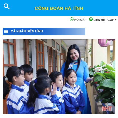
HỎI ĐÁP
LIÊN HỆ - GÓP Ý
CÁ NHÂN ĐIỂN HÌNH