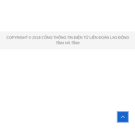
COPYRIGHT © 2018 CỔNG THÔNG TIN ĐIỆN TỬ LIÊN ĐOÀN LAO ĐỘNG
TỈNH HÀ TĨNH