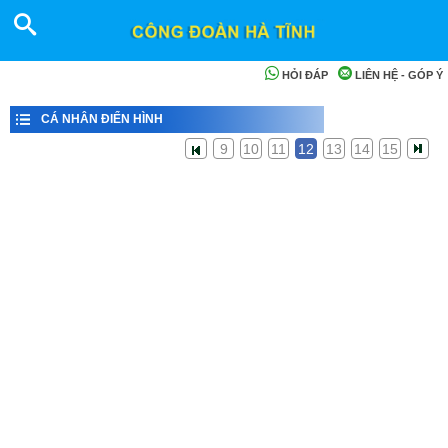
HỎI ĐÁP
LIÊN HỆ - GÓP Ý
CÁ NHÂN ĐIỂN HÌNH
9
10
11
12
13
14
15