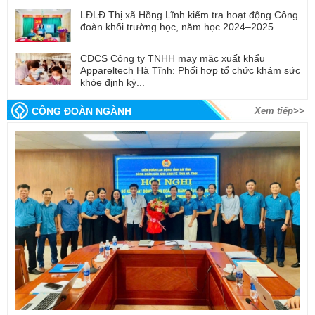
LĐLĐ Thị xã Hồng Lĩnh kiểm tra hoạt động Công
đoàn khối trường học, năm học 2024–2025.
CĐCS Công ty TNHH may mặc xuất khẩu
Appareltech Hà Tĩnh: Phối hợp tổ chức khám sức
khỏe định kỳ...
CÔNG ĐOÀN NGÀNH
Xem tiếp>>