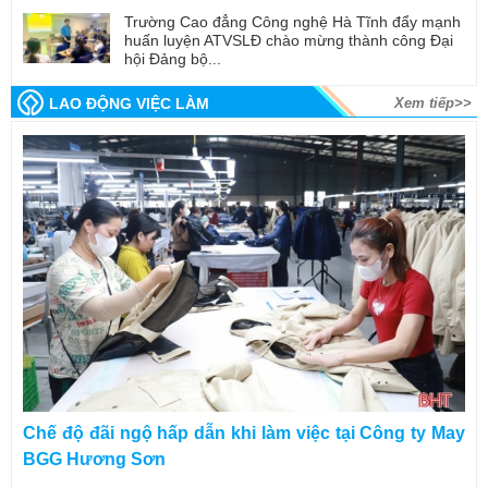
Trường Cao đẳng Công nghệ Hà Tĩnh đẩy mạnh
huấn luyện ATVSLĐ chào mừng thành công Đại
hội Đảng bộ...
LAO ĐỘNG VIỆC LÀM
Xem tiếp>>
Chế độ đãi ngộ hấp dẫn khi làm việc tại Công ty May
BGG Hương Sơn