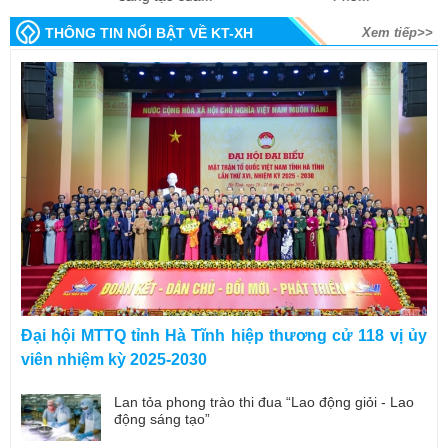
THÔNG TIN NỔI BẬT VỀ KT-XH
Xem tiếp>>
Đại hội MTTQ tỉnh Hà Tĩnh hiệp thương cử 118 vị ủy
viên nhiệm kỳ 2025-2030
Lan tỏa phong trào thi đua “Lao động giỏi - Lao
động sáng tạo”