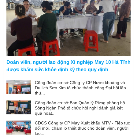
Đoàn viên, người lao động Xí nghiệp May 10 Hà Tĩnh
được khám sức khỏe định kỳ theo quy định
Công đoàn cơ sở Công ty CP Nước khoáng và
Du lịch Sơn Kim tổ chức thành công Đại hội lần
thứ...
Công đoàn cơ sở Ban Quản lý Rừng phòng hộ
Sông Ngàn Phố tổ chức hội nghị đánh giá kết
quả hoạt...
CĐCS Công ty CP May Xuất khẩu MTV - Tiếp tục
đổi mới, chăm lo thiết thực cho đoàn viên, người
lao...