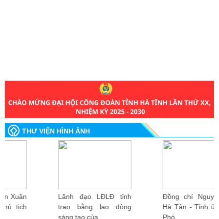
THƯ VIỆN HÌNH ẢNH
Lãnh đạo LĐLĐ tỉnh
Đồng chí Nguyễn Thị
trao bằng lao động
Hà Tân - Tỉnh ủy viên,
sáng tạo của...
Phó...