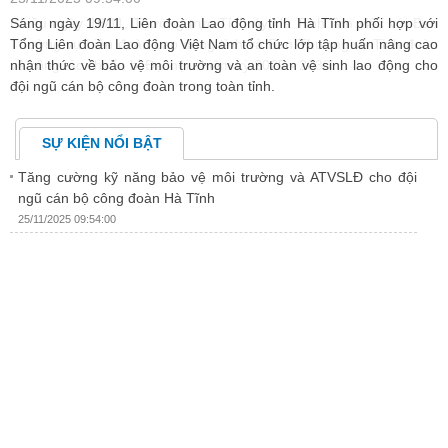
an
Sáng ngày 19/11, Liên đoàn Lao động tỉnh Hà Tĩnh phối hợp với
C
àn
Tổng Liên đoàn Lao động Việt Nam tổ chức lớp tập huấn nâng cao
đ
nhận thức về bảo vệ môi trường và an toàn vệ sinh lao động cho
ư
đội ngũ cán bộ công đoàn trong toàn tỉnh.
SỰ KIỆN NỔI BẬT
Tăng cường kỹ năng bảo vệ môi trường và ATVSLĐ cho đội
ngũ cán bộ công đoàn Hà Tĩnh
25/11/2025 09:54:00